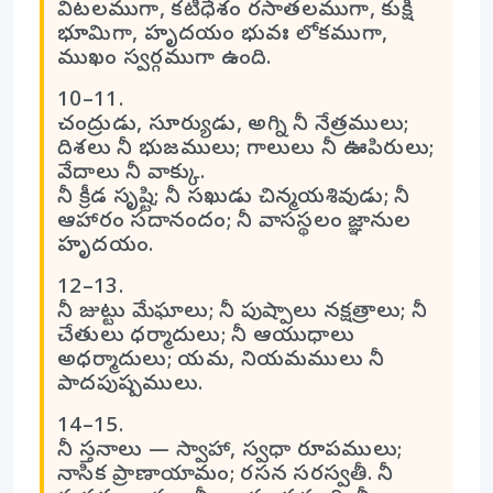
విటలముగా, కటిధేశం రసాతలముగా, కుక్షి
భూమిగా, హృదయం భువః లోకముగా,
ముఖం స్వర్గముగా ఉంది.
10–11.
చంద్రుడు, సూర్యుడు, అగ్ని నీ నేత్రములు;
దిశలు నీ భుజములు; గాలులు నీ ఊపిరులు;
వేదాలు నీ వాక్కు.
నీ క్రీడ సృష్టి; నీ సఖుడు చిన్మయశివుడు; నీ
ఆహారం సదానందం; నీ వాసస్థలం జ్ఞానుల
హృదయం.
12–13.
నీ జుట్టు మేఘాలు; నీ పుష్పాలు నక్షత్రాలు; నీ
చేతులు ధర్మాదులు; నీ ఆయుధాలు
అధర్మాదులు; యమ, నియమములు నీ
పాదపుష్పములు.
14–15.
నీ స్తనాలు — స్వాహా, స్వధా రూపములు;
నాసిక ప్రాణాయామం; రసన సరస్వతీ. నీ