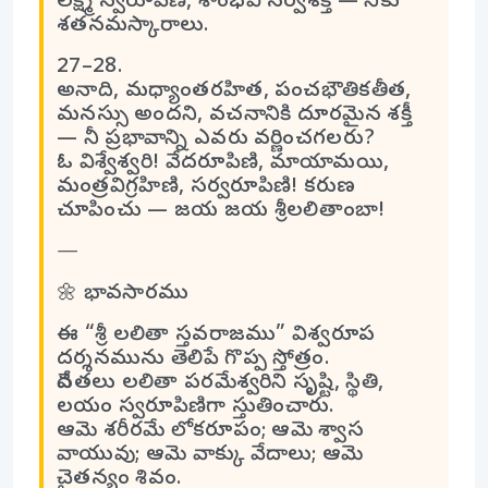
లక్ష్మీ స్వరూపిణీ, శాంభవీ సర్వశక్తి — నీకు
శతనమస్కారాలు.
27–28.
అనాది, మధ్యాంతరహిత, పంచభౌతికతీత,
మనస్సు అందని, వచనానికి దూరమైన శక్తీ
— నీ ప్రభావాన్ని ఎవరు వర్ణించగలరు?
ఓ విశ్వేశ్వరి! వేదరూపిణి, మాయామయి,
మంత్రవిగ్రహిణి, సర్వరూపిణి! కరుణ
చూపించు — జయ జయ శ్రీలలితాంబా!
⸻
🌼 భావసారము
ఈ “శ్రీ లలితా స్తవరాజము” విశ్వరూప
దర్శనమును తెలిపే గొప్ప స్తోత్రం.
దేవతలు లలితా పరమేశ్వరిని సృష్టి, స్థితి,
లయం స్వరూపిణిగా స్తుతించారు.
ఆమె శరీరమే లోకరూపం; ఆమె శ్వాస
వాయువు; ఆమె వాక్కు వేదాలు; ఆమె
చైతన్యం శివం.