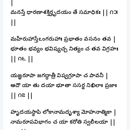
|
మనస్తే ధారణాశక్తిర్హృదయం తే సమాధికః || ౧౫
||
మహీరుహాస్తేఽంగరుహాః ప్రభాతం వసనం తవ |
భూతం భవ్యం భవిష్యచ్చ నిత్యం చ తవ విగ్రహః
|| ౧౬ ||
యజ్ఞరూపా జగద్ధాత్రీ విష్వగ్రూపా చ పావనీ |
ఆదౌ యా తు దయా భూతా ససర్జ నిఖిలాః ప్రజాః
|| ౧౭ ||
హృదయస్థాపి లోకానామదృశ్యా మోహనాత్మికా |
నామరూపవిభాగం చ యా కరోతి స్వలీలయా ||