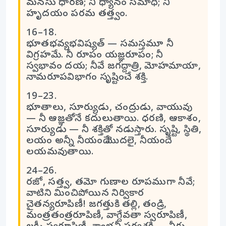
మనసు ధారణ; నీ ధ్యానం సమాధి; నీ
హృదయం పరమ తత్త్వం.
16–18.
భూతభవ్యభవిష్యత్ — సమస్తమూ నీ
విగ్రహమే. నీ రూపం యజ్ఞరూపం; నీ
స్వభావం దయ; నీవే జగద్దాత్రి, మోహమాయా,
నామరూపవిభాగం సృష్టించే శక్తి.
19–23.
భూతాలు, సూర్యుడు, చంద్రుడు, వాయువు
— నీ ఆజ్ఞతోనే కదులుతాయి. ధరణి, ఆకాశం,
సూర్యుడు — నీ శక్తితో నడుస్తారు. సృష్టి, స్థితి,
లయం అన్నీ నీయందే మొదలై, నీయందే
లయమవుతాయి.
24–26.
రజో, సత్త్వ, తమో గుణాల రూపముగా నీవే;
వాటిని మించిపోయిన నిర్వికార
చైతన్యరూపిణీ! జగత్తుకి తల్లి, తండ్రి,
మంత్రతంత్రరూపిణీ, వాగ్దేవతా స్వరూపిణీ,