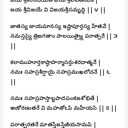
జయ శ్రీకంఠదయితే జయ శ్రీలలితేంబికే |
జయ శ్రీవిజయే దేవి విజయశ్రీసమృద్ధిదే || ౪ ||
జాతస్య జాయమానస్య ఇష్టాపూర్తస్య హేతవే |
నమస్తస్యై త్రిజగతాం పాలయిత్ర్యై పరాత్పరే || ౫
||
కలాముహూర్తకాష్ఠాహర్మాసర్తుశరదాత్మనే |
నమః సహస్రశీర్షాయై సహస్రముఖలోచనే || ౬
||
నమః సహస్రహస్తాబ్జపాదపంకజశోభితే |
అణోరణుతరే దేవి మహతోఽపి మహీయసి || ౭ ||
పరాత్పరతరే మాతస్తేజస్తేజీయసామపి |