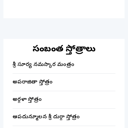
సంబంధిత స్తోత్రాలు
శ్రీ సూర్య నమస్కార మంత్రం
అపరాజితా స్తోత్రం
అర్గళా స్తోత్రం
ఆపదున్మూలన శ్రీ దుర్గా స్తోత్రం