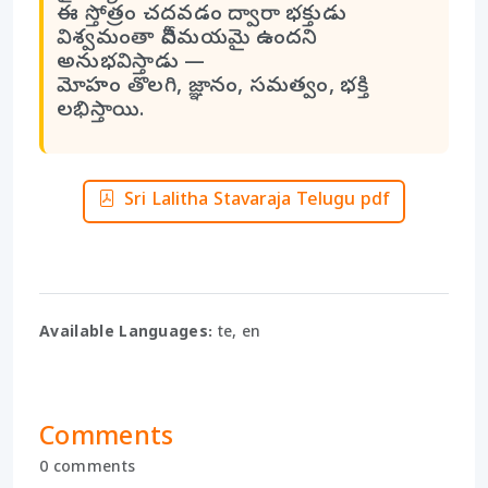
ఈ స్తోత్రం చదవడం ద్వారా భక్తుడు
విశ్వమంతా దేవీమయమై ఉందని
అనుభవిస్తాడు —
మోహం తొలగి, జ్ఞానం, సమత్వం, భక్తి
లభిస్తాయి.
Sri Lalitha Stavaraja Telugu pdf
Available Languages:
te, en
Comments
0 comments