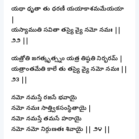
యథా ధృతా తు ధరణీ యయాకాశమమేయయా
|
యస్యాముదేతి సవితా తస్యై దేవ్యై నమో నమః ||
౨౨ ||
యత్రోదేతి జగత్కృత్స్నం యత్ర తిష్ఠతి నిర్భరమ్ |
యత్రాంతమేతి కాలే తు తస్యై దేవ్యై నమో నమః ||
౨౩ ||
నమో నమస్తే రజసే భవాయై
నమో నమః సాత్త్వికసంస్థితాయై |
నమో నమస్తే తమసే హరాయై
నమో నమో నిర్గుణతః శివాయై || ౨౪ ||