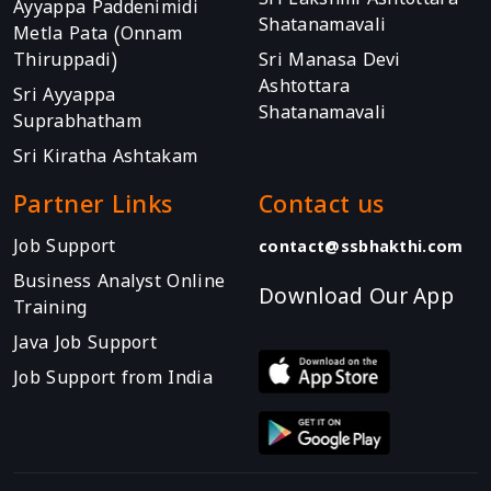
Sri Lakshmi Ashtottara
Ayyappa Paddenimidi
Shatanamavali
Metla Pata (Onnam
Thiruppadi)
Sri Manasa Devi
Ashtottara
Sri Ayyappa
Shatanamavali
Suprabhatham
Sri Kiratha Ashtakam
Partner Links
Contact us
Job Support
contact@ssbhakthi.com
Business Analyst Online
Download Our App
Training
Java Job Support
Job Support from India