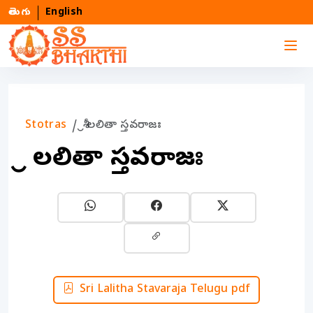
తెలుగు
English
Stotras
శ్రీ లలితా స్తవరాజః
శ్రీ లలితా స్తవరాజః
Sri Lalitha Stavaraja Telugu pdf