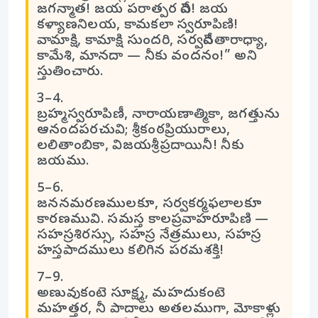
జగన్మాత! జయ పరాత్పర దేవి! జయ
కళ్యాణనిలయ, కామకలా స్వరూపిణి!
వామాక్షి, కామాక్షి సుందరి, సర్వదేవతారాధ్యా,
కామేశి, మానదా — నీకు వందనం!” అని
స్తుతించారు.
3–4.
బ్రహ్మస్వరూపిణీ, నారాయణాత్మికా, జగత్తును
ఆనందపరచువి; శ్రీకంఠప్రియురాలు,
లలితాంబికా, విజయశ్రీప్రదాయినీ! నీకు
జయము.
5–6.
జననమరణములకూ, సర్వకర్మఫలాలకూ
కారణమువి. సమస్త కాలప్రవాహరూపిణి —
సహస్రశిరస్సు, సహస్ర నేత్రములు, సహస్ర
హస్తపాదములు కలిగిన పరమశక్తి!
7–9.
అణువుకంటె సూక్ష్మ, మహదుకంటె
మహత్తర, నీ పాదాలు అతలముగా, మోకాళ్లు