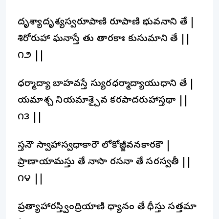
దృశ్యాదృశ్యస్వరూపాణి రూపాణి భువనాని తే |
శిరోరుహా ఘనాస్తే తు తారకాః కుసుమాని తే ||
౧౨ ||
ధర్మాద్యా బాహవస్తే స్యురధర్మాద్యాయుధాని తే |
యమాశ్చ నియమాశ్చైవ కరపాదరుహాస్తథా ||
౧౩ ||
స్తనౌ స్వాహాస్వధాకారౌ లోకోజ్జీవనకారకౌ |
ప్రాణాయామస్తు తే నాసా రసనా తే సరస్వతీ ||
౧౪ ||
ప్రత్యాహారస్త్వింద్రియాణి ధ్యానం తే ధీస్తు సత్తమా