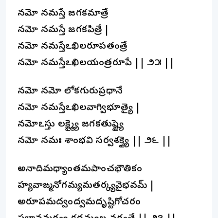
నమో నమస్తే జగదేకమాత్రే
నమో నమస్తే జగదేకపిత్రే |
నమో నమస్తేఽఖిలరూపతంత్రే
నమో నమస్తేఽఖిలయంత్రరూపే || ౨౫ ||
నమో నమో లోకగురుప్రధానే
నమో నమస్తేఽఖిలవాగ్విభూత్యై |
నమోఽస్తు లక్ష్మ్యై జగదేకతుష్ట్యై
నమో నమః శాంభవి సర్వశక్త్యై || ౨౬ ||
అనాదిమధ్యాంతమపాంచభౌతికం
హ్యవాఙ్మనోగమ్యమతర్క్యవైభవమ్ |
అరూపమద్వంద్వమదృష్టిగోచరం