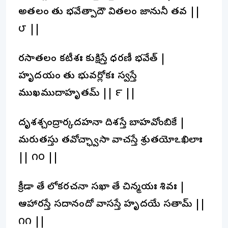
అతలం తు భవేత్పాదౌ వితలం జానునీ తవ ||
౮ ||
రసాతలం కటీదేశః కుక్షిస్తే ధరణీ భవేత్ |
హృదయం తు భువర్లోకః స్వస్తే
ముఖముదాహృతమ్ || ౯ ||
దృశశ్చంద్రార్కదహనా దిశస్తే బాహవోంబికే |
మరుతస్తు తవోచ్ఛ్వాసా వాచస్తే శ్రుతయోఽఖిలాః
|| ౧౦ ||
క్రీడా తే లోకరచనా సఖా తే చిన్మయః శివః |
ఆహారస్తే సదానందో వాసస్తే హృదయే సతామ్ ||
౧౧ ||