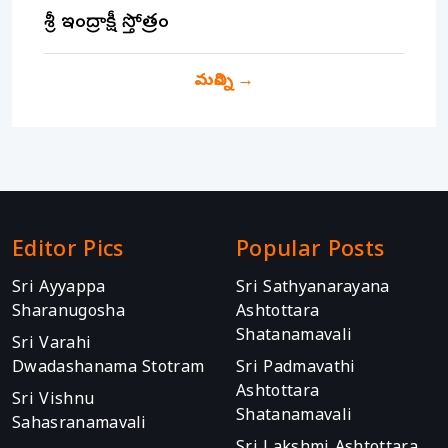
శ్రీ ఇంద్రాక్షీ స్తోత్రం
మరిన్ని
→
Editor Pics
Popular Posts
Sri Ayyappa
Sri Sathyanarayana
Sharanugosha
Ashtottara
Shatanamavali
Sri Varahi
Dwadashanama Stotram
Sri Padmavathi
Ashtottara
Sri Vishnu
Shatanamavali
Sahasranamavali