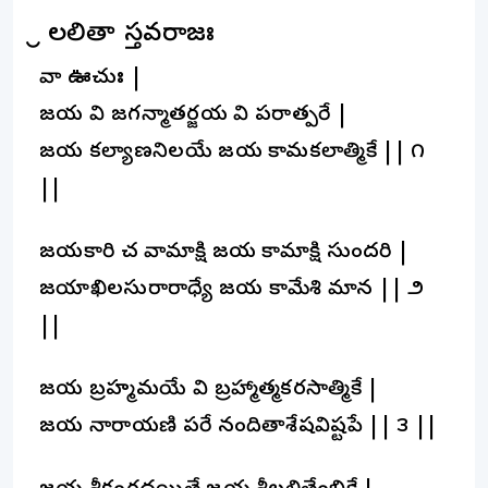
శ్రీ లలితా స్తవరాజః
దేవా ఊచుః |
జయ దేవి జగన్మాతర్జయ దేవి పరాత్పరే |
జయ కల్యాణనిలయే జయ కామకలాత్మికే || ౧
||
జయకారి చ వామాక్షి జయ కామాక్షి సుందరి |
జయాఖిలసురారాధ్యే జయ కామేశి మానదే || ౨
||
జయ బ్రహ్మమయే దేవి బ్రహ్మాత్మకరసాత్మికే |
జయ నారాయణి పరే నందితాశేషవిష్టపే || ౩ ||