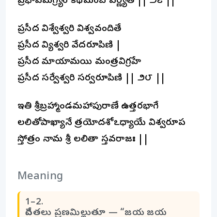
ప్రభావమగ్ర్యం కథమంబ వర్ణ్యతే || ౨౭ ||
ప్రసీద విశ్వేశ్వరి విశ్వవందితే
ప్రసీద విద్యేశ్వరి వేదరూపిణి |
ప్రసీద మాయామయి మంత్రవిగ్రహే
ప్రసీద సర్వేశ్వరి సర్వరూపిణి || ౨౮ ||
ఇతి శ్రీబ్రహ్మాండమహాపురాణే ఉత్తరభాగే
లలితోపాఖ్యానే త్రయోదశోఽధ్యాయే విశ్వరూప
స్తోత్రం నామ శ్రీ లలితా స్తవరాజః ||
Meaning
1–2.
దేవతలు ప్రణమిల్లుతూ — “జయ జయ