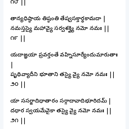
౧౮ ||
తాన్యధిష్ఠాయ తిష్ఠంతి తేష్వసక్తార్థకామదా |
నమస్తస్యై మహాదేవ్యై సర్వశక్త్యై నమో నమః ||
౧౯ ||
యదాజ్ఞయా ప్రవర్తంతే వహ్నిసూర్యేందుమారుతాః
|
పృథివ్యాదీని భూతాని తస్యై దేవ్యై నమో నమః ||
౨౦ ||
యా ససర్జాదిధాతారం సర్గాదావాదిభూరిదమ్ |
దధార స్వయమేవైకా తస్యై దేవ్యై నమో నమః ||
౨౧ ||