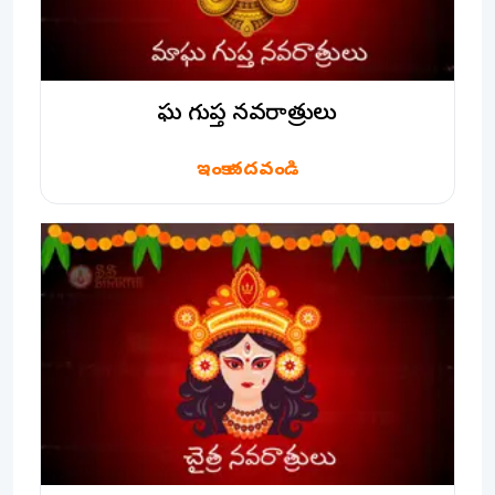
మాఘ గుప్త నవరాత్రులు
ఇంకా చదవండి