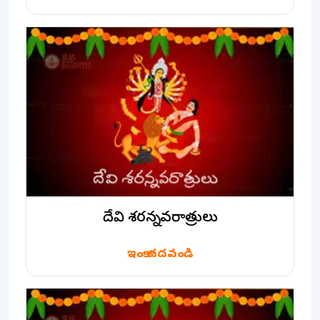
దేవి శరన్నవరాత్రులు
ఇంకా చదవండి