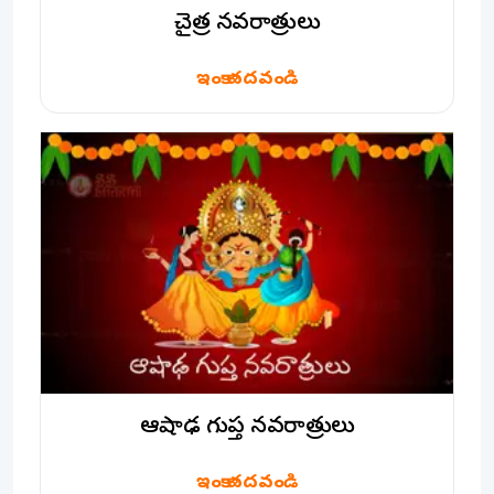
చైత్ర నవరాత్రులు
ఇంకా చదవండి
ఆషాఢ గుప్త నవరాత్రులు
ఇంకా చదవండి