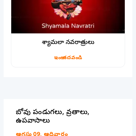
శ్యామలా నవరాత్రులు
ఇంకా చదవండి
రాబోవు పండుగలు, వ్రతాలు,
ఉపవాసాలు
ఆగస్టు
09
,
ఆదివారం