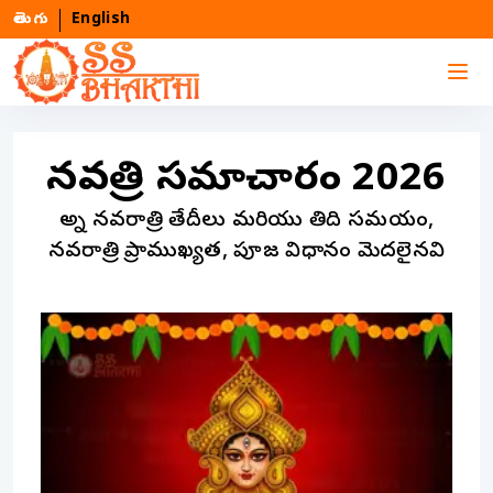
తెలుగు
English
నవరాత్రి సమాచారం
2026
అన్ని నవరాత్రి తేదీలు మరియు తిది సమయం,
నవరాత్రి ప్రాముఖ్యత, పూజ విధానం మెదలైనవి