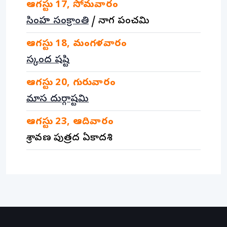
ఆగస్టు
17
,
సోమవారం
సింహ సంక్రాంతి
/
నాగ పంచమి
ఆగస్టు
18
,
మంగళవారం
స్కంద షష్టి
ఆగస్టు
20
,
గురువారం
మాస దుర్గాష్టమి
ఆగస్టు
23
,
ఆదివారం
శ్రావణ పుత్రద ఏకాదశి