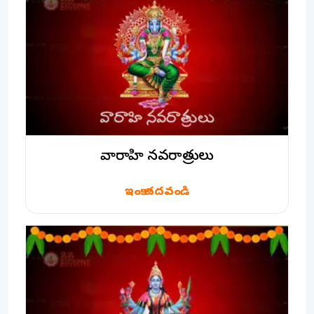
వారాహి నవరాత్రులు
ఇంకా చదవండి