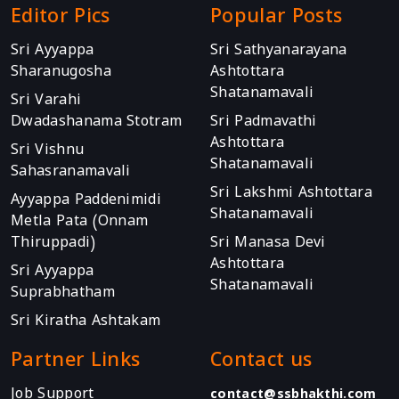
Editor Pics
Popular Posts
Sri Ayyappa
Sri Sathyanarayana
Sharanugosha
Ashtottara
Shatanamavali
Sri Varahi
Dwadashanama Stotram
Sri Padmavathi
Ashtottara
Sri Vishnu
Shatanamavali
Sahasranamavali
Sri Lakshmi Ashtottara
Ayyappa Paddenimidi
Shatanamavali
Metla Pata (Onnam
Thiruppadi)
Sri Manasa Devi
Ashtottara
Sri Ayyappa
Shatanamavali
Suprabhatham
Sri Kiratha Ashtakam
Partner Links
Contact us
Job Support
contact@ssbhakthi.com