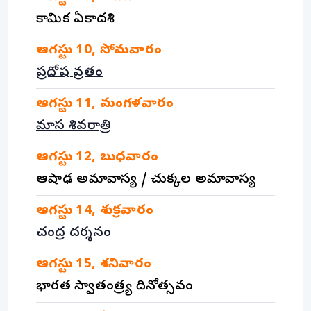
కామిక ఏకాదశి
ఆగస్టు
10
,
సోమవారం
ప్రదోష వ్రతం
ఆగస్టు
11
,
మంగళవారం
మాస శివరాత్రి
ఆగస్టు
12
,
బుధవారం
ఆషాఢ అమావాస్య
/
చుక్కల అమావాస్య
ఆగస్టు
14
,
శుక్రవారం
చంద్ర దర్శనం
ఆగస్టు
15
,
శనివారం
భారత స్వాతంత్ర్య దినోత్సవం