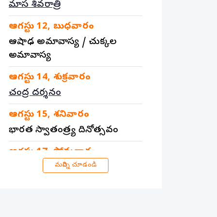
మాస శివరాత్రి
ఆగస్టు
12
,
బుధవారం
ఆషాఢ అమావాస్య
/
చుక్కల
అమావాస్య
ఆగస్టు
14
,
శుక్రవారం
చంద్ర దర్శనం
ఆగస్టు
15
,
శనివారం
భారత స్వాతంత్ర్య దినోత్సవం
ఆగస్టు
17
,
సోమవారం
మరిన్ని చూడండి
సింహ సంక్రాంతి
/
నాగ పంచమి
ఆగస్టు
18
,
మంగళవారం
స్కంద షష్టి