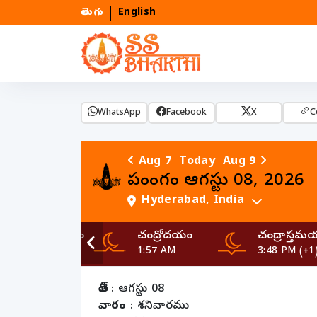
తెలుగు
English
WhatsApp
Facebook
X
C
Aug 7
Today
Aug 9
పంచాంగం
ఆగస్టు
08
,
2026
Hyderabad
,
India
సూర్యాస్తమయం
చంద్రోదయం
చంద్రాస్తమ
6:44 PM
1:57 AM
3:48 PM (+1
తేదీ
:
ఆగస్టు
08
వారం
:
శనివారము