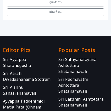
భజనలు
భజనలు
Editor Pics
Popular Posts
Sri Ayyappa
Sri Sathyanarayana
Sharanugosha
Ashtottara
Shatanamavali
Sri Varahi
Dwadashanama Stotram
Sri Padmavathi
Ashtottara
Sri Vishnu
Shatanamavali
Sahasranamavali
Sri Lakshmi Ashtottara
Ayyappa Paddenimidi
Shatanamavali
Metla Pata (Onnam