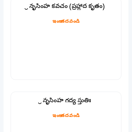
శ్రీ నృసింహ కవచం (ప్రహ్లాద కృతం)
ఇంకా చదవండి
శ్రీ నృసింహ గద్య స్తుతిః
శ్రీ నృసింహ గద్య స్తుతిః
ఇంకా చదవండి