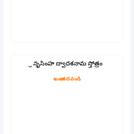
శ్రీ నృసింహ ద్వాదశనామ స్తోత్రం
శ్రీ నృసింహ ద్వాదశనామ స్తోత్రం
ఇంకా చదవండి