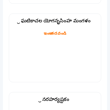
శ్రీ ఘటికాచల యోగనృసింహ మంగళం
శ్రీ ఘటికాచల యోగనృసింహ మంగళం
ఇంకా చదవండి
శ్రీ నరహర్యష్టకం
శ్రీ నరహర్యష్టకం