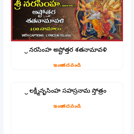
శ్రీ నరసింహ అష్టోత్తర శతనామావళి
ఇంకా చదవండి
శ్రీ లక్ష్మీనృసింహ సహస్రనామ స్తోత్రం
శ్రీ లక్ష్మీనృసింహ సహస్రనామ స్తోత్రం
ఇంకా చదవండి