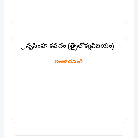
శ్రీ నృసింహ కవచం (త్రైలోక్యవిజయం)
శ్రీ నృసింహ కవచం (త్రైలోక్యవిజయం)
ఇంకా చదవండి
శ్రీ నృసింహ కవచం (ప్రహ్లాద కృతం)