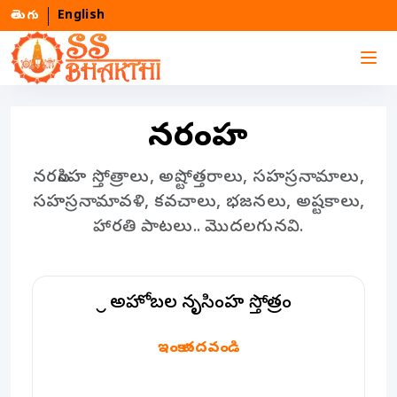
తెలుగు
English
నరసింహ
నరసింహ స్తోత్రాలు, అష్టోత్తరాలు, సహస్రనామాలు,
సహస్రనామావళి, కవచాలు, భజనలు, అష్టకాలు,
హారతి పాటలు.. మొదలగునవి.
శ్రీ అహోబల నృసింహ స్తోత్రం
శ్రీ అహోబల నృసింహ స్తోత్రం
ఇంకా చదవండి