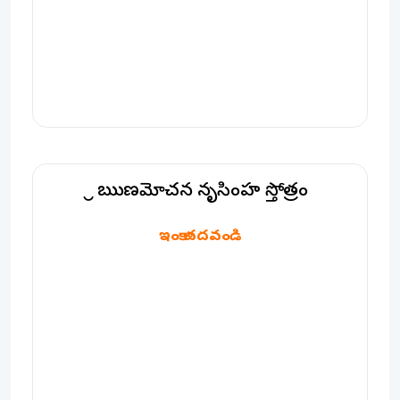
శ్రీ ఋణమోచన నృసింహ స్తోత్రం
శ్రీ ఋణమోచన నృసింహ స్తోత్రం
ఇంకా చదవండి