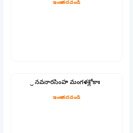
ఇంకా చదవండి
శ్రీ నవనారసింహ మంగళశ్లోకాః
శ్రీ నవనారసింహ మంగళశ్లోకాః
ఇంకా చదవండి