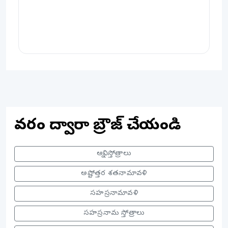
వర్గం ద్వారా బ్రౌజ్ చేయండి
అన్ని స్తోత్రాలు
అష్టోత్తర శతనామావళి
సహస్రనామావళి
సహస్రనామ స్తోత్రాలు