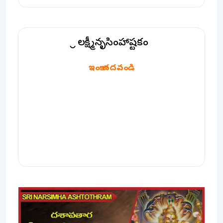
శ్రీ లక్ష్మీనృసింహాష్టకం
శ్రీ లక్ష్మీనృసింహాష్టకం
ఇంకా చదవండి