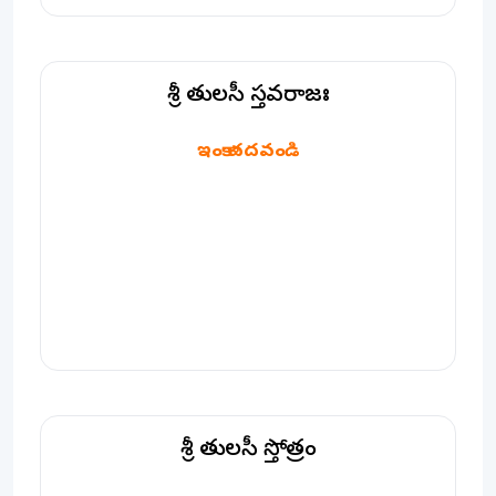
శ్రీ తులసీ స్తవరాజః
శ్రీ తులసీ స్తవరాజః
ఇంకా చదవండి
శ్రీ తులసీ స్తోత్రం
శ్రీ తులసీ స్తోత్రం