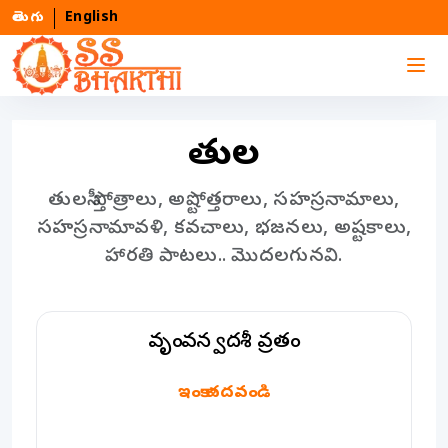
తెలుగు
English
తులసీ
తులసీ స్తోత్రాలు, అష్టోత్తరాలు, సహస్రనామాలు,
సహస్రనామావళి, కవచాలు, భజనలు, అష్టకాలు,
హారతి పాటలు.. మొదలగునవి.
వృందావన ద్వాదశీ వ్రతం
వృందావన ద్వాదశీ వ్రతం
ఇంకా చదవండి