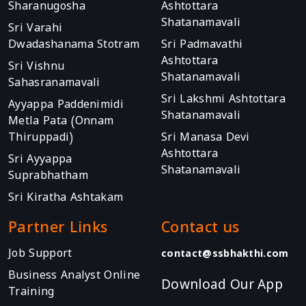
Sharanugosha
Ashtottara
Shatanamavali
Sri Varahi
Dwadashanama Stotram
Sri Padmavathi
Ashtottara
Sri Vishnu
Shatanamavali
Sahasranamavali
Sri Lakshmi Ashtottara
Ayyappa Paddenimidi
Shatanamavali
Metla Pata (Onnam
Thiruppadi)
Sri Manasa Devi
Ashtottara
Sri Ayyappa
Shatanamavali
Suprabhatham
Sri Kiratha Ashtakam
Partner Links
Contact us
Job Support
contact@ssbhakthi.com
Business Analyst Online
Download Our App
Training