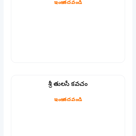
ఇంకా చదవండి
శ్రీ తులసీ కవచం
శ్రీ తులసీ కవచం
ఇంకా చదవండి