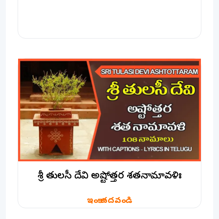
శ్రీ తులసీ దేవి అష్టోత్తర శతనామావళిః
ఇంకా చదవండి