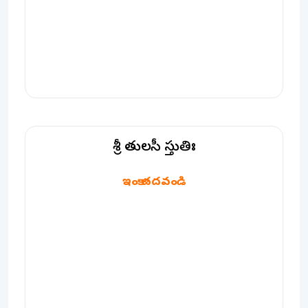
శ్రీ తులసీ స్తుతిః
శ్రీ తులసీ స్తుతిః
ఇంకా చదవండి