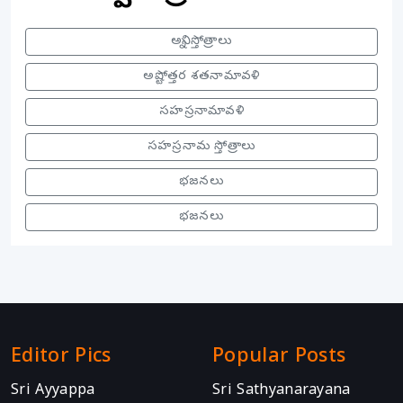
అన్ని స్తోత్రాలు
అష్టోత్తర శతనామావళి
సహస్రనామావళి
సహస్రనామ స్తోత్రాలు
భజనలు
భజనలు
Editor Pics
Popular Posts
Sri Ayyappa
Sri Sathyanarayana