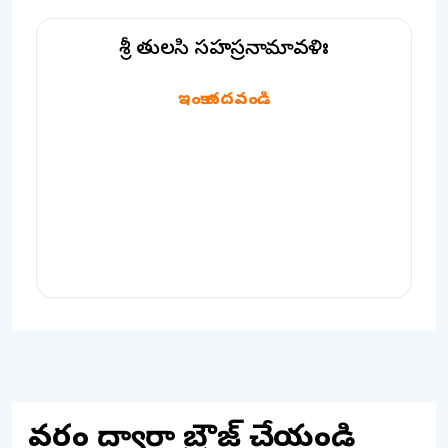
శ్రీ తులసి సహస్రనామావళిః
శ్రీ తులసి సహస్రనామావళిః
ఇంకా చదవండి
వర్గం ద్వారా బ్రౌజ్ చేయండి