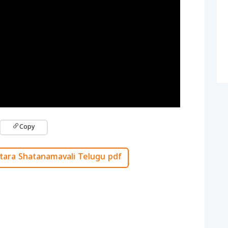
Copy
ttara Shatanamavali Telugu pdf