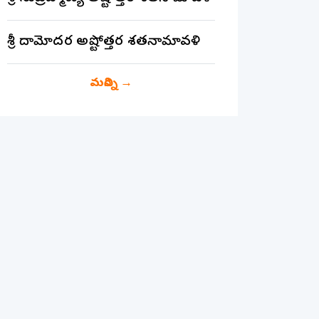
శ్రీ దామోదర అష్టోత్తర శతనామావళి
మరిన్ని
→