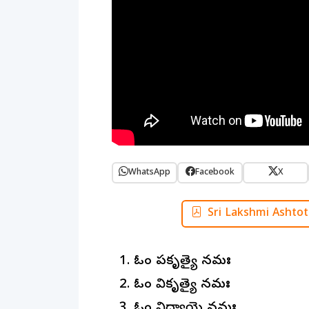
WhatsApp
Facebook
X
Sri Lakshmi Ashto
ఓం ప్రకృత్యై నమః
ఓం వికృత్యై నమః
ఓం విద్యాయై నమః