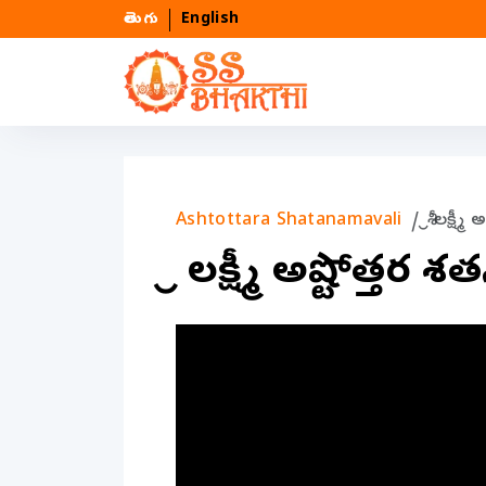
తెలుగు
English
Ashtottara Shatanamavali
శ్రీ లక్ష
శ్రీ లక్ష్మీ అష్టోత్త