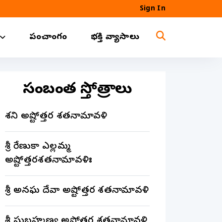
Sign In
పంచాంగం
భక్తి వ్యాసాలు
సంబంధిత స్తోత్రాలు
శని అష్టోత్తర శతనామావళి
శ్రీ రేణుకా ఎల్లమ్మ
అష్టోత్తరశతనామావళిః
శ్రీ అనఘ దేవా అష్టోత్తర శతనామావళి
శ్రీ సుబ్రహ్మణ్య అష్టోత్తర శతనామావళి