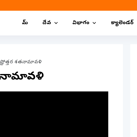
హోమ్
దేవ
విభాగం
క్యాలెండర్
్మీ అష్టోత్తర శతనామావళి
ర శతనామావళి