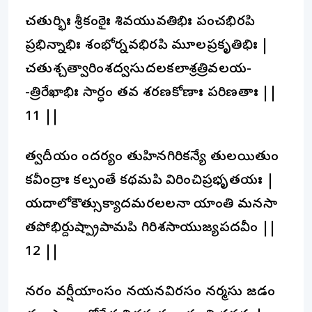
చతుర్భిః శ్రీకంఠైః శివయువతిభిః పంచభిరపి
ప్రభిన్నాభిః శంభోర్నవభిరపి మూలప్రకృతిభిః |
చతుశ్చత్వారింశద్వసుదలకలాశ్రత్రివలయ-
-త్రిరేఖాభిః సార్ధం తవ శరణకోణాః పరిణతాః ||
11 ||
త్వదీయం సౌందర్యం తుహినగిరికన్యే తులయితుం
కవీంద్రాః కల్పంతే కథమపి విరించిప్రభృతయః |
యదాలోకౌత్సుక్యాదమరలలనా యాంతి మనసా
తపోభిర్దుష్ప్రాపామపి గిరిశసాయుజ్యపదవీం ||
12 ||
నరం వర్షీయాంసం నయనవిరసం నర్మసు జడం