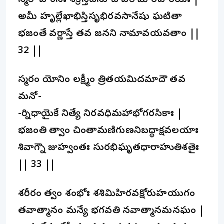
స్మరో హంసః శక్రస్తదను చ పరామారహరయః |
అమీ హృల్లేఖాభిస్తిసృభిరవసానేషు ఘటితా
భజంతే వర్ణాస్తే తవ జనని నామావయవతాం ||
32 ||
స్మరం యోనిం లక్ష్మీం త్రితయమిదమాదౌ తవ
మనో-
-ర్నిధాయైకే నిత్యే నిరవధిమహాభోగరసికాః |
భజంతి త్వాం చింతామణిగుణనిబద్ధాక్షవలయాః
శివాగ్నౌ జుహ్వంతః సురభిఘృతధారాహుతిశతైః
|| 33 ||
శరీరం త్వం శంభోః శశిమిహిరవక్షోరుహయుగం
తవాత్మానం మన్యే భగవతి నవాత్మానమనఘం |