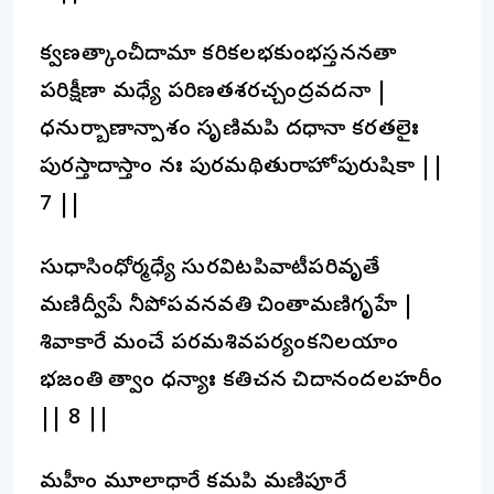
క్వణత్కాంచీదామా కరికలభకుంభస్తననతా
పరిక్షీణా మధ్యే పరిణతశరచ్చంద్రవదనా |
ధనుర్బాణాన్పాశం సృణిమపి దధానా కరతలైః
పురస్తాదాస్తాం నః పురమథితురాహోపురుషికా ||
7 ||
సుధాసింధోర్మధ్యే సురవిటపివాటీపరివృతే
మణిద్వీపే నీపోపవనవతి చింతామణిగృహే |
శివాకారే మంచే పరమశివపర్యంకనిలయాం
భజంతి త్వాం ధన్యాః కతిచన చిదానందలహరీం
|| 8 ||
మహీం మూలాధారే కమపి మణిపూరే