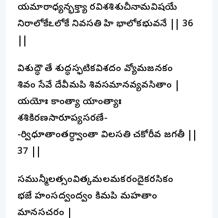
యమారాధ్యన్భక్త్యా రవిశశిశుచీనామవిషయే
నిరాలోకేఽలోకే నివసతి హి భాలోకభువనే || 36
||
విశుద్ధౌ తే శుద్ధస్ఫటికవిశదం వ్యోమజనకం
శివం సేవే దేవీమపి శివసమానవ్యవసితాం |
యయోః కాంత్యా యాంత్యాః
శశికిరణసారూప్యసరణే-
-ర్విధూతాంతర్ధ్వాంతా విలసతి చకోరీవ జగతీ ||
37 ||
సమున్మీలత్సంవిత్కమలమకరందైకరసికం
భజే హంసద్వంద్వం కిమపి మహతాం
మానసచరం |