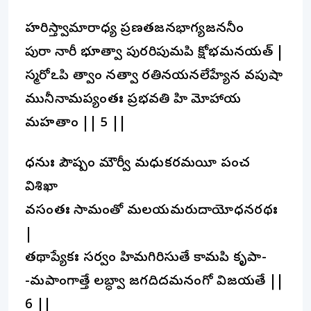
హరిస్త్వామారాధ్య ప్రణతజనసౌభాగ్యజననీం
పురా నారీ భూత్వా పురరిపుమపి క్షోభమనయత్ |
స్మరోఽపి త్వాం నత్వా రతినయనలేహ్యేన వపుషా
మునీనామప్యంతః ప్రభవతి హి మోహాయ
మహతాం || 5 ||
ధనుః పౌష్పం మౌర్వీ మధుకరమయీ పంచ
విశిఖా
వసంతః సామంతో మలయమరుదాయోధనరథః
|
తథాప్యేకః సర్వం హిమగిరిసుతే కామపి కృపా-
-మపాంగాత్తే లబ్ధ్వా జగదిదమనంగో విజయతే ||
6 ||