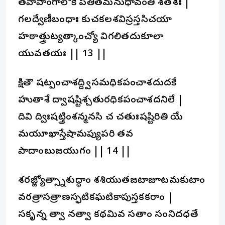
తవాపాంగాలోకే పతితమనుధావంతి శతశః |
గలద్వేణీబంధాః కుచకలశవిస్రస్తసిచయా
హఠాత్త్రుట్యత్కాంచ్యో విగలితదుకూలా
యువతయః || 13 ||
క్షితౌ షట్పంచాశద్ద్విసమధికపంచాశదుదకే
హుతాశే ద్వాషష్టిశ్చతురధికపంచాశదనిలే |
దివి ద్విఃషట్త్రింశన్మనసి చ చతుఃషష్టిరితి యే
మయూఖాస్తేషామప్యుపరి తవ
పాదాంబుజయుగం || 14 ||
శరజ్జ్యోత్స్నాశుద్ధాం శశియుతజటాజూటమకుటాం
వరత్రాసత్రాణస్ఫటికఘటికాపుస్తకకరాం |
సకృన్న త్వా నత్వా కథమివ సతాం సంనిదధతే