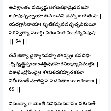
అవిశ్రాంతం పత్యుర్గుణగణకథామ్రేడనజపా
జపాపుష్పచ్ఛాయా తవ జనని జిహ్వా జయతి సా |
యదగ్రాసీనాయాః స్ఫటికదృషదచ్ఛచ్ఛవిమయీ
సరస్వత్యా మూర్తిః పరిణమతి మాణిక్యవపుషా
|| 64 ||
రణే జిత్వా దైత్యానపహృతశిరస్త్రైః కవచిభి-
-ర్నివృత్తైశ్చండాంశత్రిపురహరనిర్మాల్యవిముఖైః |
విశాఖేంద్రోపేంద్రైః శశివిశదకర్పూరశకలా
విలీయంతే మాతస్తవ వదనతాంబూలకబలాః ||
65 ||
విపంచ్యా గాయంతీ వివిధమపదానం పశుపతే-