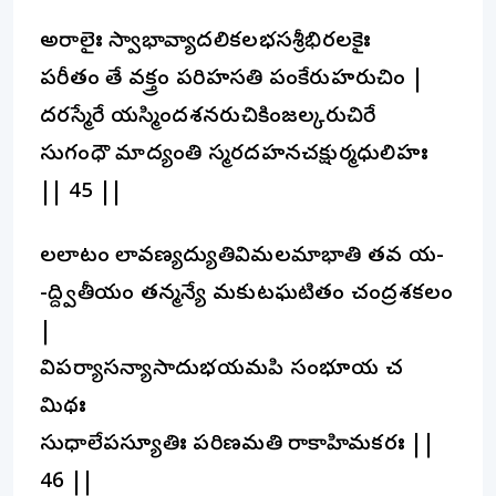
అరాలైః స్వాభావ్యాదలికలభసశ్రీభిరలకైః
పరీతం తే వక్త్రం పరిహసతి పంకేరుహరుచిం |
దరస్మేరే యస్మిందశనరుచికింజల్కరుచిరే
సుగంధౌ మాద్యంతి స్మరదహనచక్షుర్మధులిహః
|| 45 ||
లలాటం లావణ్యద్యుతివిమలమాభాతి తవ య-
-ద్ద్వితీయం తన్మన్యే మకుటఘటితం చంద్రశకలం
|
విపర్యాసన్యాసాదుభయమపి సంభూయ చ
మిథః
సుధాలేపస్యూతిః పరిణమతి రాకాహిమకరః ||
46 ||