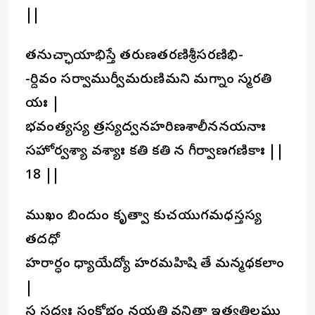
||
తనుచ్ఛాయాభిస్తే తరుణతరణిశ్రీసరణిభి-
-ర్దివం సర్వాముర్వీమరుణిమని మగ్నాం స్మరతి
యః |
భవంత్యస్య త్రస్యద్వనహరిణశాలీననయనాః
సహోర్వశ్యా వశ్యాః కతి కతి న గీర్వాణగణికాః ||
18 ||
ముఖం బిందుం కృత్వా కుచయుగమధస్తస్య
తదధో
హరార్ధం ధ్యాయేద్యో హరమహిషి తే మన్మథకలాం
|
స సద్యః సంక్షోభం నయతి వనితా ఇత్యతిలఘు