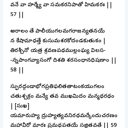
వనే వా హర్మ్యే వా సమకరనిపాతో హిమకరః ||
57 ||
అరాలం తే పాలీయుగలమగరాజన్యతనయే
న కేషామాధత్తే కుసుమశరకోదండకుతుకం |
తిరశ్చీనో యత్ర శ్రవణపథముల్లంఘ్య విలస-
-న్నపాంగవ్యాసంగో దిశతి శరసంధానధిషణాం ||
58 ||
స్ఫురద్గండాభోగప్రతిఫలితతాటంకయుగలం
చతుశ్చక్రం మన్యే తవ ముఖమిదం మన్మథరథం
| [సుఖ]
యమారుహ్య ద్రుహ్యత్యవనిరథమర్కేందుచరణం
మహావీరో మారః ప్రమథపతయే సజ్జితవతే || 59