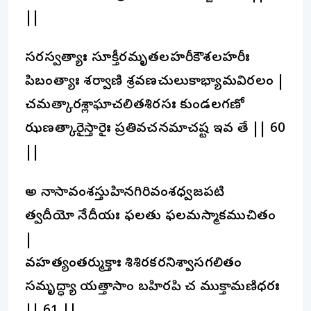
||
సరస్వత్యాః సూక్తీరమృతలహరీకౌశలహరీః
పిబంత్యాః శర్వాణి శ్రవణచులుకాభ్యామవిరలం |
చమత్కారశ్లాఘాచలితశిరసః కుండలగణో
ఝణత్కారైస్తారైః ప్రతివచనమాచష్ట ఇవ తే || 60
||
అసౌ నాసావంశస్తుహినగిరివంశధ్వజపటి
త్వదీయో నేదీయః ఫలతు ఫలమస్మాకముచితం
|
వహత్యంతర్ముక్తాః శిశిరకరనిశ్వాసగలితం
సమృద్ధ్యా యత్తాసాం బహిరపి చ ముక్తామణిధరః