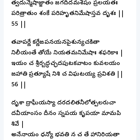
త్వదున్మేషాజ్జాతం జగదిదమశేషం ప్రలయతః
పరిత్రాతుం శంకే పరిహృతనిమేషాస్తవ దృశః ||
55 ||
తవాపర్ణే కర్ణేజపనయనపైశున్యచకితా
నిలీయంతే తోయే నియతమనిమేషాః శఫరికాః |
ఇయం చ శ్రీర్బద్ధచ్ఛదపుటకవాటం కువలయం
జహాతి ప్రత్యూషే నిశి చ విఘటయ్య ప్రవిశతి ||
56 ||
దృశా ద్రాఘీయస్యా దరదలితనీలోత్పలరుచా
దవీయాంసం దీనం స్నపయ కృపయా మామపి
శివే |
అనేనాయం ధన్యో భవతి న చ తే హానిరియతా