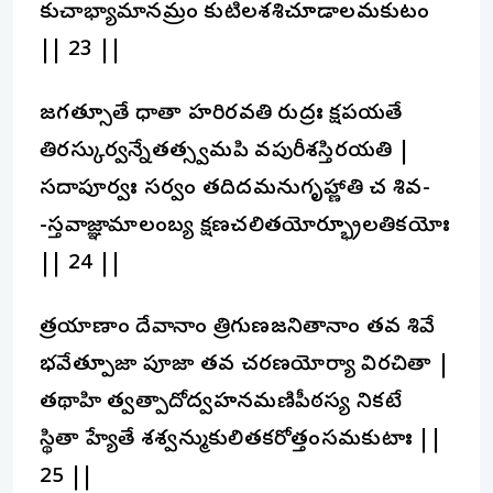
కుచాభ్యామానమ్రం కుటిలశశిచూడాలమకుటం
|| 23 ||
జగత్సూతే ధాతా హరిరవతి రుద్రః క్షపయతే
తిరస్కుర్వన్నేతత్స్వమపి వపురీశస్తిరయతి |
సదాపూర్వః సర్వం తదిదమనుగృహ్ణాతి చ శివ-
-స్తవాజ్ఞామాలంబ్య క్షణచలితయోర్భ్రూలతికయోః
|| 24 ||
త్రయాణాం దేవానాం త్రిగుణజనితానాం తవ శివే
భవేత్పూజా పూజా తవ చరణయోర్యా విరచితా |
తథాహి త్వత్పాదోద్వహనమణిపీఠస్య నికటే
స్థితా హ్యేతే శశ్వన్ముకులితకరోత్తంసమకుటాః ||
25 ||