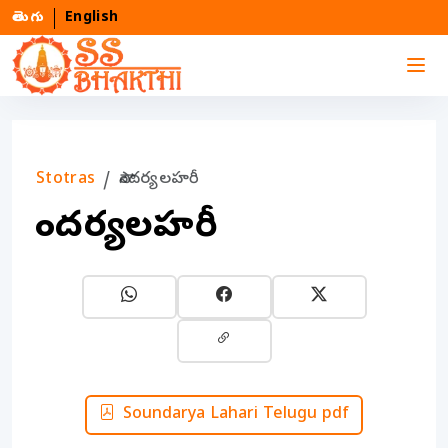
తెలుగు
English
Stotras
సౌందర్యలహరీ
సౌందర్యలహరీ
Soundarya Lahari Telugu pdf