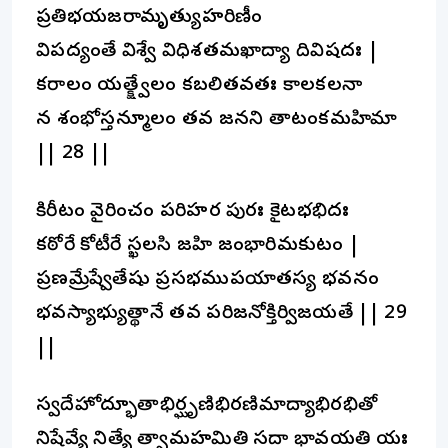
ప్రతిభయజరామృత్యుహరిణీం
విపద్యంతే విశ్వే విధిశతమఖాద్యా దివిషదః |
కరాలం యత్క్ష్వేలం కబలితవతః కాలకలనా
న శంభోస్తన్మూలం తవ జనని తాటంకమహిమా
|| 28 ||
కిరీటం వైరించం పరిహర పురః కైటభభిదః
కఠోరే కోటీరే స్ఖలసి జహి జంభారిమకుటం |
ప్రణమ్రేష్వేతేషు ప్రసభముపయాతస్య భవనం
భవస్యాభ్యుత్థానే తవ పరిజనోక్తిర్విజయతే || 29
||
స్వదేహోద్భూతాభిర్ఘృణిభిరణిమాద్యాభిరభితో
నిషేవ్యే నిత్యే త్వామహమితి సదా భావయతి యః