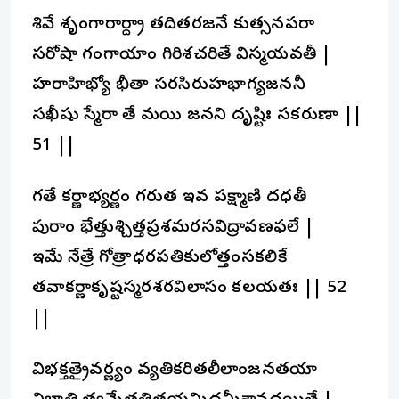
శివే శృంగారార్ద్రా తదితరజనే కుత్సనపరా
సరోషా గంగాయాం గిరిశచరితే విస్మయవతీ |
హరాహిభ్యో భీతా సరసిరుహసౌభాగ్యజననీ
సఖీషు స్మేరా తే మయి జనని దృష్టిః సకరుణా ||
51 ||
గతే కర్ణాభ్యర్ణం గరుత ఇవ పక్ష్మాణి దధతీ
పురాం భేత్తుశ్చిత్తప్రశమరసవిద్రావణఫలే |
ఇమే నేత్రే గోత్రాధరపతికులోత్తంసకలికే
తవాకర్ణాకృష్టస్మరశరవిలాసం కలయతః || 52
||
విభక్తత్రైవర్ణ్యం వ్యతికరితలీలాంజనతయా