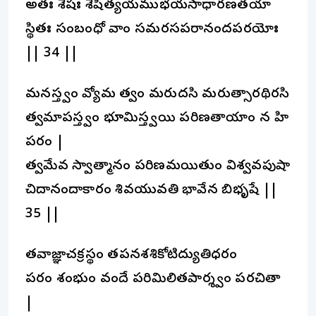
అతః శేషః శేషీత్యయముభయసాధారణతయా
స్థితః సంబంధో వాం సమరసపరానందపరయోః
|| 34 ||
మనస్త్వం వ్యోమ త్వం మరుదసి మరుత్సారథిరసి
త్వమాపస్త్వం భూమిస్త్వయి పరిణతాయాం న హి
పరం |
త్వమేవ స్వాత్మానం పరిణమయితుం విశ్వవపుషా
చిదానందాకారం శివయువతి భావేన బిభృషే ||
35 ||
తవాజ్ఞాచక్రస్థం తపనశశికోటిద్యుతిధరం
పరం శంభుం వందే పరిమిలితపార్శ్వం పరచితా
|