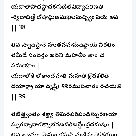
యదాలాపాదష్టాదశగుణితవిద్యాపరిణతి-
-ర్యదాదత్తే దోషాద్గుణమఖిలమద్భ్యః పయ ఇవ
|| 38 ||
తవ స్వాధిష్ఠానే హుతవహమధిష్ఠాయ నిరతం
తమీడే సంవర్తం జనని మహతీం తాం చ
సమయాం |
యదాలోకే లోకాందహతి మహతి క్రోధకలితే
దయార్ద్రా యా దృష్టిః శిశిరముపచారం రచయతి
|| 39 ||
తటిత్త్వంతం శక్త్యా తిమిరపరిపంథిస్ఫురణయా
స్ఫురన్నానారత్నాభరణపరిణద్ధేంద్రధనుషం |
తవ శ్యామం మేఘం కమపి మణిపూరైకశరణం