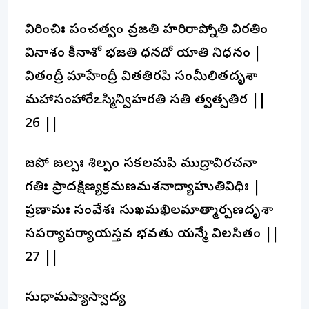
విరించిః పంచత్వం వ్రజతి హరిరాప్నోతి విరతిం
వినాశం కీనాశో భజతి ధనదో యాతి నిధనం |
వితంద్రీ మాహేంద్రీ వితతిరపి సంమీలితదృశా
మహాసంహారేఽస్మిన్విహరతి సతి త్వత్పతిరసౌ ||
26 ||
జపో జల్పః శిల్పం సకలమపి ముద్రావిరచనా
గతిః ప్రాదక్షిణ్యక్రమణమశనాద్యాహుతివిధిః |
ప్రణామః సంవేశః సుఖమఖిలమాత్మార్పణదృశా
సపర్యాపర్యాయస్తవ భవతు యన్మే విలసితం ||
27 ||
సుధామప్యాస్వాద్య