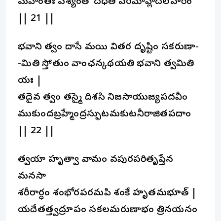
మహాంతః పశ్యంతో దధతి పరమాహ్లాదలహరీం
|| 21 ||
భవాని త్వం దాసే మయి వితర దృష్టిం సకరుణా-
-మితి స్తోతుం వాంఛన్కథయతి భవాని త్వమితి
యః |
తదైవ త్వం తస్మై దిశసి నిజసాయుజ్యపదవీం
ముకుందబ్రహ్మేంద్రస్ఫుటమకుటనీరాజితపదాం
|| 22 ||
త్వయా హృత్వా వామం వపురపరితృప్తేన
మనసా
శరీరార్ధం శంభోరపరమపి శంకే హృతమభూత్ |
యదేతత్త్వద్రూపం సకలమరుణాభం త్రినయనం