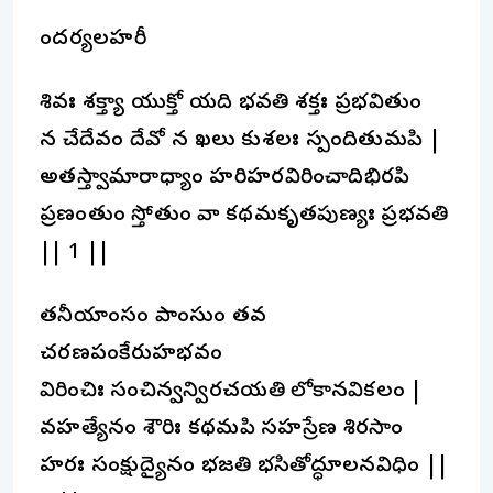
సౌందర్యలహరీ
శివః శక్త్యా యుక్తో యది భవతి శక్తః ప్రభవితుం
న చేదేవం దేవో న ఖలు కుశలః స్పందితుమపి |
అతస్త్వామారాధ్యాం హరిహరవిరించాదిభిరపి
ప్రణంతుం స్తోతుం వా కథమకృతపుణ్యః ప్రభవతి
|| 1 ||
తనీయాంసం పాంసుం తవ
చరణపంకేరుహభవం
విరించిః సంచిన్వన్విరచయతి లోకానవికలం |
వహత్యేనం శౌరిః కథమపి సహస్రేణ శిరసాం
హరః సంక్షుద్యైనం భజతి భసితోద్ధూలనవిధిం ||