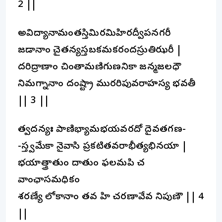
2 ||
అవిద్యానామంతస్తిమిరమిహిరద్వీపనగరీ
జడానాం చైతన్యస్తబకమకరందస్రుతిఝరీ |
దరిద్రాణాం చింతామణిగుణనికా జన్మజలధౌ
నిమగ్నానాం దంష్ట్రా మురరిపువరాహస్య భవతీ
|| 3 ||
త్వదన్యః పాణిభ్యామభయవరదో దైవతగణ-
-స్త్వమేకా నైవాసి ప్రకటితవరాభీత్యభినయా |
భయాత్త్రాతుం దాతుం ఫలమపి చ
వాంఛాసమధికం
శరణ్యే లోకానాం తవ హి చరణావేవ నిపుణౌ || 4
||