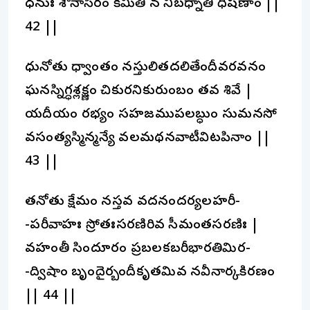
ధనుః శౌనాసీరం కిమితి న నిబధ్నాతి ధిషణాం ||
42 ||
ధునోతు ధ్వాంతం నస్తులితదలితేందీవరవనం
ఘనస్నిగ్ధశ్లక్ష్ణం చికురనికురుంబం తవ శివే |
యదీయం సౌరభ్యం సహజముపలబ్ధుం సుమనసో
వసంత్యస్మిన్మన్యే వలమథనవాటీవిటపినాం ||
43 ||
తనోతు క్షేమం నస్తవ వదనసౌందర్యలహరీ-
-పరీవాహః స్రోతఃసరణిరివ సీమంతసరణిః |
వహంతీ సిందూరం ప్రబలకబరీభారతిమిర-
-ద్విషాం బృందైర్బందీకృతమివ నవీనార్కకిరణం
|| 44 ||