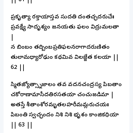
|| 61 ||
ప్రకృత్యా రక్తాయాస్తవ సుదతి దంతచ్ఛదరుచేః
ప్రవక్ష్యే సాదృశ్యం జనయతు ఫలం విద్రుమలతా
|
న బింబం తద్బింబప్రతిఫలనరాగాదరుణితం
తులామధ్యారోఢుం కథమివ విలజ్జేత కలయా ||
62 ||
స్మితజ్యోత్స్నాజాలం తవ వదనచంద్రస్య పిబతాం
చకోరాణామాసీదతిరసతయా చంచుజడిమా |
అతస్తే శీతాంశోరమృతలహరీమమ్లరుచయః
పిబంతి స్వచ్ఛందం నిశి నిశి భృశం కాంజికధియా
|| 63 ||