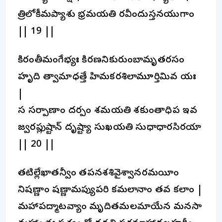
త్రిలోకీమప్యాశు భ్రమయతి రవీందుస్తనయుగాం
|| 19 ||
కిరంతీమంగేభ్యః కిరణనికురుంబామృతరసం
హృది త్వామాధత్తే హిమకరశిలామూర్తిమివ యః
|
స సర్పాణాం దర్పం శమయతి శకుంతాధిప ఇవ
జ్వరప్లుష్టాన్ దృష్ట్యా సుఖయతి సుధాధారసిరయా
|| 20 ||
తటిల్లేఖాతన్వీం తపనశశివైశ్వానరమయీం
నిషణ్ణాం షణ్ణామప్యుపరి కమలానాం తవ కలాం |
మహాపద్మాటవ్యాం మృదితమలమాయేన మనసా