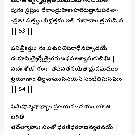
విభాతి త్వన్నేత్రత్రితయమిదమీశానదయితే |
పునః స్రష్టుం దేవాంద్రుహిణహరిరుద్రానుపరతా-
-న్రజః సత్త్వం బిభ్రత్తమ ఇతి గుణానాం త్రయమివ
|| 53 ||
పవిత్రీకర్తుం నః పశుపతిపరాధీనహృదయే
దయామిత్రైర్నేత్రైరరుణధవలశ్యామరుచిభిః |
నదః శోణో గంగా తపనతనయేతి ధ్రువమముం
త్రయాణాం తీర్థానాముపనయసి సంభేదమనఘం
|| 54 ||
నిమేషోన్మేషాభ్యాం ప్రలయముదయం యాతి
జగతీ
తవేత్యాహుః సంతో ధరణిధరరాజన్యతనయే |