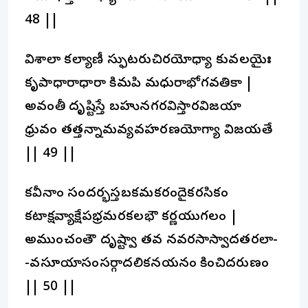
48 ||
విశాలా కల్యాణీ స్ఫుటరుచిరయోధ్యా కువలయైః
కృపాధారాధారా కిమపి మధురాభోగవతికా |
అవంతీ దృష్టిస్తే బహునగరవిస్తారవిజయా
ధ్రువం తత్తన్నామవ్యవహరణయోగ్యా విజయతే
|| 49 ||
కవీనాం సందర్భస్తబకమకరందైకరసికం
కటాక్షవ్యాక్షేపభ్రమరకలభౌ కర్ణయుగలం |
అముంచంతౌ దృష్ట్వా తవ నవరసాస్వాదతరలా-
-వసూయాసంసర్గాదలికనయనం కించిదరుణం
|| 50 ||