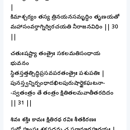
|
కిమాశ్చర్యం తస్య త్రినయనసమృద్ధిం తృణయతో
మహాసంవర్తాగ్నిర్విరచయతి నీరాజనవిధిం || 30
||
చతుఃషష్ట్యా తంత్రైః సకలమతిసంధాయ
భువనం
స్థితస్తత్తత్సిద్ధిప్రసవపరతంత్రైః పశుపతిః |
పునస్త్వన్నిర్బంధాదఖిలపురుషార్థైకఘటనా-
-స్వతంత్రం తే తంత్రం క్షితితలమవాతీతరదిదం
|| 31 ||
శివః శక్తిః కామః క్షితిరథ రవిః శీతకిరణః