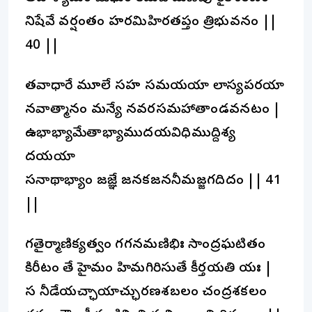
నిషేవే వర్షంతం హరమిహిరతప్తం త్రిభువనం ||
40 ||
తవాధారే మూలే సహ సమయయా లాస్యపరయా
నవాత్మానం మన్యే నవరసమహాతాండవనటం |
ఉభాభ్యామేతాభ్యాముదయవిధిముద్దిశ్య
దయయా
సనాథాభ్యాం జజ్ఞే జనకజననీమజ్జగదిదం || 41
||
గతైర్మాణిక్యత్వం గగనమణిభిః సాంద్రఘటితం
కిరీటం తే హైమం హిమగిరిసుతే కీర్తయతి యః |
స నీడేయచ్ఛాయాచ్ఛురణశబలం చంద్రశకలం