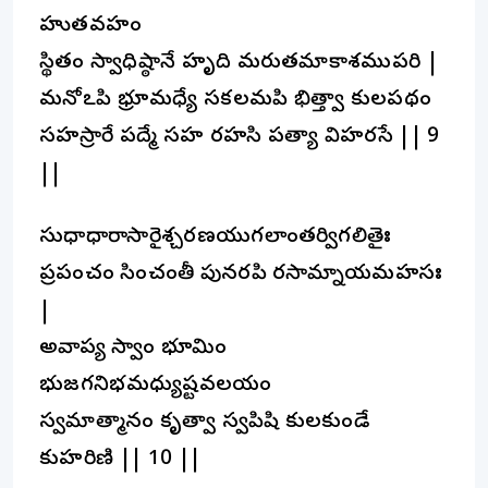
హుతవహం
స్థితం స్వాధిష్ఠానే హృది మరుతమాకాశముపరి |
మనోఽపి భ్రూమధ్యే సకలమపి భిత్త్వా కులపథం
సహస్రారే పద్మే సహ రహసి పత్యా విహరసే || 9
||
సుధాధారాసారైశ్చరణయుగలాంతర్విగలితైః
ప్రపంచం సించంతీ పునరపి రసామ్నాయమహసః
|
అవాప్య స్వాం భూమిం
భుజగనిభమధ్యుష్టవలయం
స్వమాత్మానం కృత్వా స్వపిషి కులకుండే
కుహరిణి || 10 ||