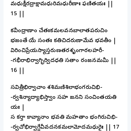
మధుక్షీరద్రాక్షామధురిమధురీణాః ఫణితయః ||
15 ||
కవీంద్రాణాం చేతఃకమలవనబాలాతపరుచిం
భజంతే యే సంతః కతిచిదరుణామేవ భవతీం |
విరించిప్రేయస్యాస్తరుణతరశృంగారలహరీ-
-గభీరాభిర్వాగ్భిర్విదధతి సతాం రంజనమమీ ||
16 ||
సవిత్రీభిర్వాచాం శశిమణిశిలాభంగరుచిభి-
-ర్వశిన్యాద్యాభిస్త్వాం సహ జనని సంచింతయతి
యః |
స కర్తా కావ్యానాం భవతి మహతాం భంగిరుచిభి-
-ర్వచోభిర్వాగ్దేవీవదనకమలామోదమధురైః || 17