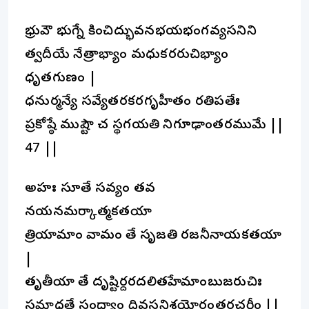
భ్రువౌ భుగ్నే కించిద్భువనభయభంగవ్యసనిని
త్వదీయే నేత్రాభ్యాం మధుకరరుచిభ్యాం
ధృతగుణం |
ధనుర్మన్యే సవ్యేతరకరగృహీతం రతిపతేః
ప్రకోష్ఠే ముష్టౌ చ స్థగయతి నిగూఢాంతరముమే ||
47 ||
అహః సూతే సవ్యం తవ
నయనమర్కాత్మకతయా
త్రియామాం వామం తే సృజతి రజనీనాయకతయా
|
తృతీయా తే దృష్టిర్దరదలితహేమాంబుజరుచిః
సమాధత్తే సంధ్యాం దివసనిశయోరంతరచరీం ||