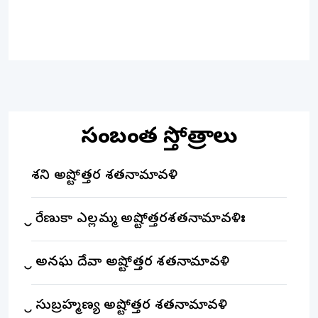
సంబంధిత స్తోత్రాలు
శని అష్టోత్తర శతనామావళి
శ్రీ రేణుకా ఎల్లమ్మ అష్టోత్తరశతనామావళిః
శ్రీ అనఘ దేవా అష్టోత్తర శతనామావళి
శ్రీ సుబ్రహ్మణ్య అష్టోత్తర శతనామావళి