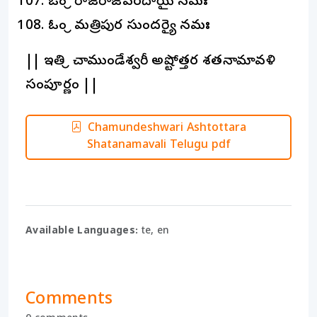
ఓం శ్రీ రాజరాజవరదాయై నమః
ఓం శ్రీ మత్రిపుర సుందర్యై నమః
|| ఇతి శ్రీ చాముండేశ్వరీ అష్టోత్తర శతనామావళి
సంపూర్ణం ||
Chamundeshwari Ashtottara
Shatanamavali Telugu pdf
Available Languages:
te, en
Comments