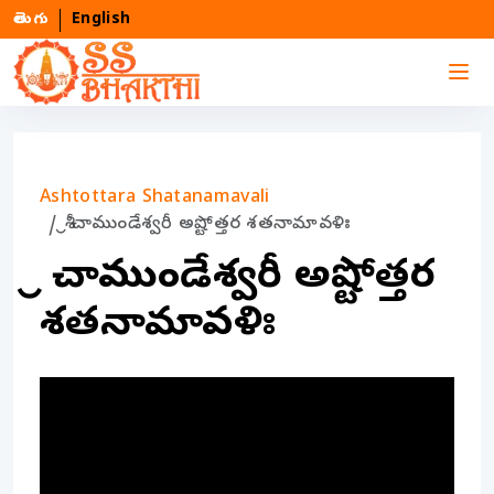
తెలుగు
English
Ashtottara Shatanamavali
శ్రీ చాముండేశ్వరీ అష్టోత్తర శతనామావళిః
శ్రీ చాముండేశ్వరీ అష్టోత్తర
శతనామావళిః