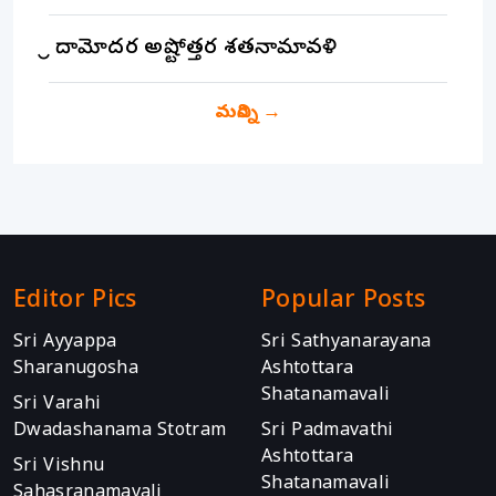
శ్రీ దామోదర అష్టోత్తర శతనామావళి
మరిన్ని
→
Editor Pics
Popular Posts
Sri Ayyappa
Sri Sathyanarayana
Sharanugosha
Ashtottara
Shatanamavali
Sri Varahi
Dwadashanama Stotram
Sri Padmavathi
Ashtottara
Sri Vishnu
Shatanamavali
Sahasranamavali