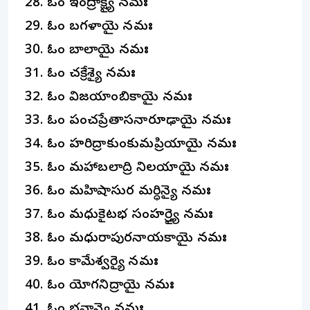
ఓం ఇంద్రాక్ష్యై నమః
ఓం బగళాయై నమః
ఓం బాలాయై నమః
ఓం చక్రేశ్యై నమః
ఓం విజయాంబికాయై నమః
ఓం పంచప్రేతాసనారూఢాయై నమః
ఓం హరిద్రాకుంకుమప్రియాయై నమః
ఓం మహాబలాద్రి నిలయాయై నమః
ఓం మహిషాసుర మర్ధిన్యై నమః
ఓం మధుకైటభ సంహర్త్ర్యై నమః
ఓం మధురాపురనాయకాయై నమః
ఓం కామేశ్వర్యై నమః
ఓం యోగనిద్రాయై నమః
ఓం భవాన్యై నమః