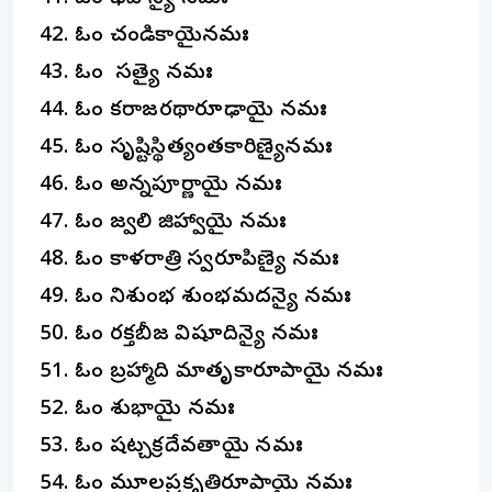
ఓం చండికాయైనమః
ఓం సత్యై నమః
ఓం కరాజరథారూఢాయై నమః
ఓం సృష్టిస్థిత్యంతకారిణ్యైనమః
ఓం అన్నపూర్ణాయై నమః
ఓం జ్వలి జిహ్వాయై నమః
ఓం కాళరాత్రి స్వరూపిణ్యై నమః
ఓం నిశుంభ శుంభమదన్యై నమః
ఓం రక్తబీజ విషూదిన్యై నమః
ఓం బ్రహ్మాది మాతృకారూపాయై నమః
ఓం శుభాయై నమః
ఓం షట్చక్రదేవతాయై నమః
ఓం మూలప్రకృతిరూపాయై నమః