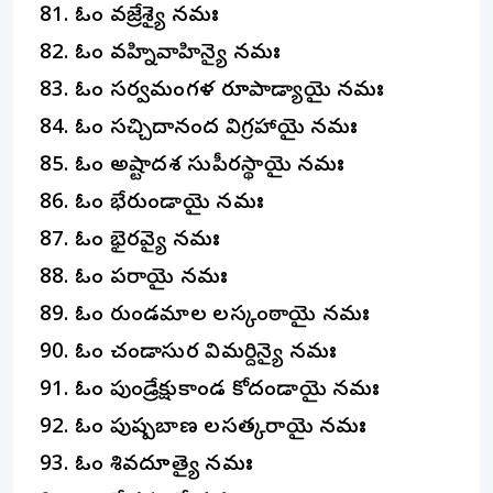
ఓం వజ్రేశ్యై నమః
ఓం వహ్నివాహిన్యై నమః
ఓం సర్వమంగళ రూపాడ్యాయై నమః
ఓం సచ్చిదానంద విగ్రహాయై నమః
ఓం అష్టాదశ సుపీరస్థాయై నమః
ఓం భేరుండాయై నమః
ఓం భైరవ్యై నమః
ఓం పరాయై నమః
ఓం రుండమాల లస్కంఠాయై నమః
ఓం చండాసుర విమర్దిన్యై నమః
ఓం పుండ్రేక్షుకాండ కోదండాయై నమః
ఓం పుష్పబాణ లసత్కరాయై నమః
ఓం శివదూత్యై నమః