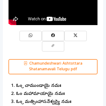
Chamundeshwari Ashtottara
Shatanamavali Telugu pdf
ఓం శ్రీ చాముండాయై నమః
ఓం మహామాయాయై నమః
ఓం శ్రీ మత్సింహాసనేశ్వర్యై నమః