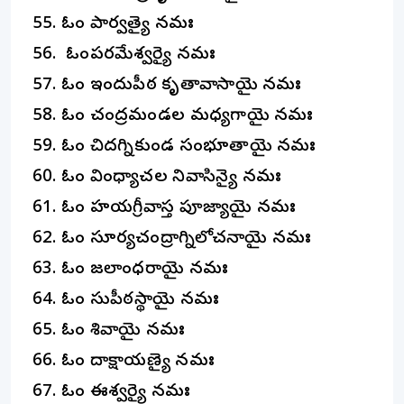
ఓం పార్వత్యై నమః
ఓంపరమేశ్వర్యై నమః
ఓం ఇందుపీఠ కృతావాసాయై నమః
ఓం చంద్రమండల మధ్యగాయై నమః
ఓం చిదగ్నికుండ సంభూతాయై నమః
ఓం వింధ్యాచల నివాసిన్యై నమః
ఓం హయగ్రీవాస్త పూజ్యాయై నమః
ఓం సూర్యచంద్రాగ్నిలోచనాయై నమః
ఓం జలాంధరాయై నమః
ఓం సుపీఠస్థాయై నమః
ఓం శివాయై నమః
ఓం దాక్షాయణ్యై నమః
ఓం ఈశ్వర్యై నమః