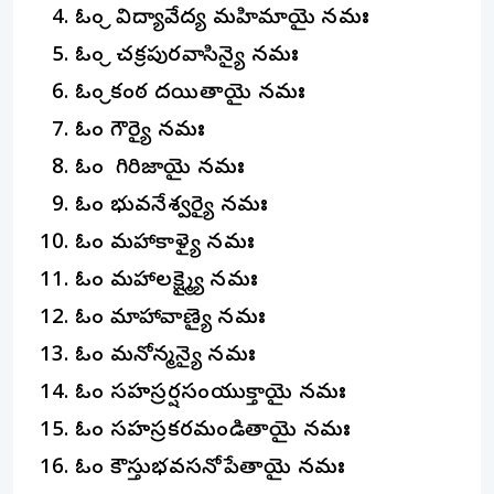
ఓం శ్రీ విద్యావేద్య మహిమాయై నమః
ఓం శ్రీ చక్రపురవాసిన్యై నమః
ఓం శ్రీకంఠ దయితాయై నమః
ఓం గౌర్యై నమః
ఓం గిరిజాయై నమః
ఓం భువనేశ్వర్యై నమః
ఓం మహాకాళ్యై నమః
ఓం మహాలక్ష్మ్యై నమః
ఓం మాహావాణ్యై నమః
ఓం మనోన్మన్యై నమః
ఓం సహస్రశీర్షసంయుక్తాయై నమః
ఓం సహస్రకరమండితాయై నమః
ఓం కౌస్తుభవసనోపేతాయై నమః