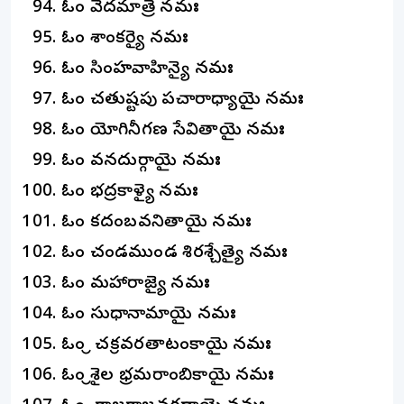
ఓం వేదమాత్రే నమః
ఓం శాంకర్యై నమః
ఓం సింహవాహిన్యై నమః
ఓం చతుష్టపు పచారాధ్యాయై నమః
ఓం యోగినీగణ సేవితాయై నమః
ఓం వనదుర్గాయై నమః
ఓం భద్రకాళ్యై నమః
ఓం కదంబవనితాయై నమః
ఓం చండముండ శిరశ్చేత్యై నమః
ఓం మహారాజ్యై నమః
ఓం సుధానామాయై నమః
ఓం శ్రీ చక్రవరతాటంకాయై నమః
ఓం శ్రీశైల భ్రమరాంబికాయై నమః