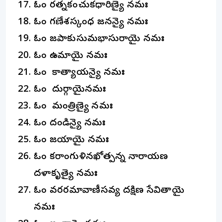
ఓం రత్నకంచుకధారిణ్యై నమః
ఓం గణేశస్కంధ జనన్యై నమః
ఓం జపాకుసుమభాసురాయై నమః
ఓం ఉమాయై నమః
ఓం కాత్యాయన్యై నమః
ఓం దుర్గాయైనమః
ఓం మంత్రిణ్యై నమః
ఓం దండిన్యై నమః
ఓం జయాయై నమః
ఓం కరాంగుళినఖోత్పన్న నారాయణ
దళాకృత్యై నమః
ఓం వరరమావాణీసవ్య దక్షిణ సేవితాయై
నమః