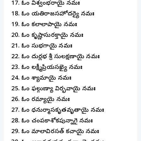
ఓం విశ్వంభరాయై నమః
ఓం యతిరాజసహోదర్యై నమః
ఓం కలాలాపాయై నమః
ఓం కృష్ణాసురక్తాయై నమః
ఓం సుభగాయై నమః
ఓం దుర్లభ శ్రీ సులక్షణాయై నమః
ఓం లక్ష్మీప్రియసఖ్యై నమః
ఓం శ్యామాయై నమః
ఓం ఫల్గుణ్యా విర్భవాయై నమః
ఓం రమ్యాయై నమః
ఓం ధనుర్మాసకృతవృతాయై నమః
ఓం చంపకాశోకపున్నాగై నమః
ఓం మాలావిరసత్ కచాయై నమః