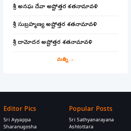
శ్రీ అనఘ దేవా అష్టోత్తర శతనామావళి
శ్రీ సుబ్రహ్మణ్య అష్టోత్తర శతనామావళి
శ్రీ దామోదర అష్టోత్తర శతనామావళి
మరిన్ని
→
Editor Pics
Popular Posts
Sri Ayyappa
Sri Sathyanarayana
Sharanugosha
Ashtottara