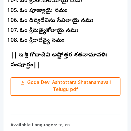
ఓం శ్రీరంగనిలయాయై నమః
ఓం పూజ్యాయై నమః
ఓం దివ్యదేవిసు సేవితాయై నమః
ఓం శ్రీమత్యైకోతాయై నమః
ఓం శ్రీగోదాదేవ్యై నమః
|| ఇతి శ్రీ గోదాదేవి అష్టోత్తర శతనామావళిః
సంపూర్ణం||
Goda Devi Ashtottara Shatanamavali
Telugu pdf
Available Languages:
te, en