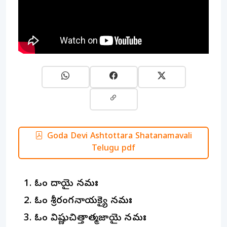
Goda Devi Ashtottara Shatanamavali
Telugu pdf
ఓం గోదాయై నమః
ఓం శ్రీరంగనాయక్యై నమః
ఓం విష్ణుచిత్తాత్మజాయై నమః