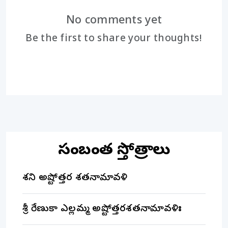
No comments yet
Be the first to share your thoughts!
సంబంధిత స్తోత్రాలు
శని అష్టోత్తర శతనామావళి
శ్రీ రేణుకా ఎల్లమ్మ అష్టోత్తరశతనామావళిః