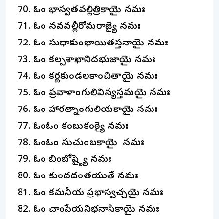
ఓం భాస్వతవల్లిత్రికాయై నమః
ఓం నవవల్లీరోమరాజ్యై నమః
ఓం సుధాకుంభాయితస్తనాయై నమః
ఓం కల్పశాఖానిదభుజాయై నమః
ఓం కర్ణకుండలకాంచితాయై నమః
ఓం ప్రవాళాంగులివిన్యస్తమయై నమః
ఓం హారత్నాంగులియకాయై నమః
ఓంఓం కంబుకంఠ్యై నమః
ఓంఓం సుచుంబకాయై నమః
ఓం బింబోష్ఠ్యై నమః
ఓం కుందదంతయుతే నమః
ఓం కమనీయ ప్రభాస్వచ్చయై నమః
ఓం చాంపేయనిభనాసికాయై నమః