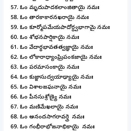
ఓం మృదుపాదకలాంజితాయై నమః
ఓం తారకాకారనఖరాయై నమః
ఓం కూర్మోపమేయపాదోర్ధ్వభాగామై నమః
ఓం శోభనపార్షికాయై నమః
ఓం వేదార్థభావతత్వజ్ఞాయై నమః
ఓం లోకారాధ్యాంఘ్రిపంకజాయై నమః
ఓం పరమాసంకాయై నమః
ఓం కుజ్జాసుద్వయాఢ్యాయై నమః
ఓం విశాలజఘనాయై నమః
ఓం పీనసుశ్రోణ్యై నమః
ఓం మణిమేఖలాయై నమః
ఓం ఆనందసాగరావర్త్రె నమః
ఓం గంభీరాభోజనాభికాయై నమః