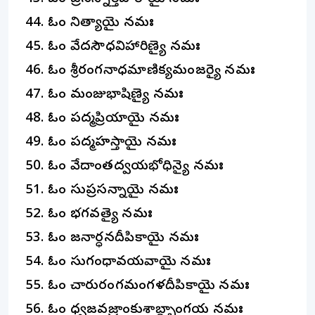
ఓం నిత్యాయై నమః
ఓం వేదసౌధవిహారిణ్యై నమః
ఓం శ్రీరంగనాధమాణిక్యమంజర్యై నమః
ఓం మంజుభాషిణ్యై నమః
ఓం పద్మప్రియాయై నమః
ఓం పద్మహస్తాయై నమః
ఓం వేదాంతద్వయభోధిన్యై నమః
ఓం సుప్రసన్నాయై నమః
ఓం భగవత్యై నమః
ఓం జనార్ధనదీపికాయై నమః
ఓం సుగంధావయవాయై నమః
ఓం చారురంగమంగళదీపికాయై నమః
ఓం ధ్వజవజ్రాంకుశాబ్ద్బాంగయ నమః