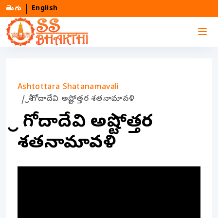
తెలుగు
English
Ashtottara Shatanamavali
శ్రీ గోదాదేవి అష్టోత్తర శతనామావళి
శ్రీ గోదాదేవి అష్టోత్తర
శతనామావళి