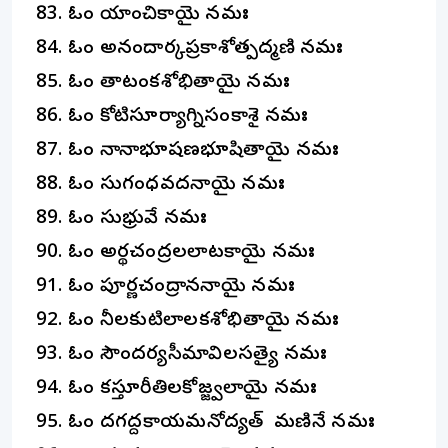
ఓం యాంచికాయై నమః
ఓం అనందార్కప్రకాశోత్పద్మణి నమః
ఓం తాటంకశోభితాయై నమః
ఓం కోటిసూర్యాగ్నిసంకాశై నమః
ఓం నానాభూషణభూషితాయై నమః
ఓం సుగంధవదనాయై నమః
ఓం సుభ్రువే నమః
ఓం అర్థచంద్రలలాటకాయై నమః
ఓం పూర్ణచంద్రాననాయై నమః
ఓం నీలకుటిలాలకశోభితాయై నమః
ఓం సౌందర్యసీమావిలసత్యై నమః
ఓం కస్తూరీతిలకోజ్జ్వలాయై నమః
ఓం దగద్దకాయమనోద్యత్ మణినే నమః