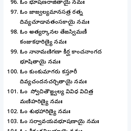
ఓం భూషణరాజితాయై నమః
ఓం జాజ్వల్యమానసత్ర రత్న
దివ్యచూడావతంసకాయై నమః
ఓం అత్యర్కానల తేజస్విమణీ
కంజుకధారిణ్యై నమః
ఓం నానామణిగణా కీర్ఘ కాంచనాంగద
భూషితాయై నమః
ఓం కుంకుమాగరు కస్తూరీ
దివ్యచందనచర్చితాయై నమః
ఓం స్వోచితౌజ్జ్వల్య వివిధ విచిత్ర
మణిహరిణ్యై నమః
ఓం శుభహారిణ్యై నమః
ఓం సర్వావయవభూషణాయై నమః