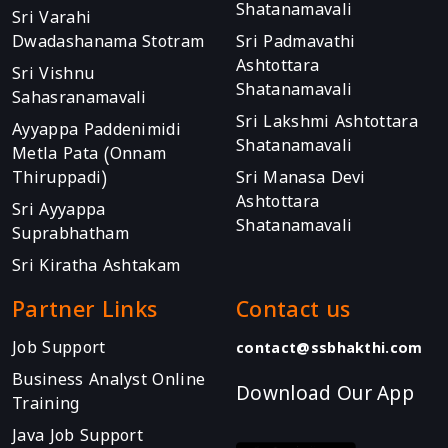
Shatanamavali
Sri Varahi
Dwadashanama Stotram
Sri Padmavathi
Ashtottara
Sri Vishnu
Shatanamavali
Sahasranamavali
Sri Lakshmi Ashtottara
Ayyappa Paddenimidi
Shatanamavali
Metla Pata (Onnam
Thiruppadi)
Sri Manasa Devi
Ashtottara
Sri Ayyappa
Shatanamavali
Suprabhatham
Sri Kiratha Ashtakam
Partner Links
Contact us
Job Support
contact@ssbhakthi.com
Business Analyst Online
Download Our App
Training
Java Job Support