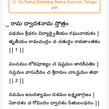
Sri Rama Dwadasa Nama Stotram Telugu
pdf
శ్రీ రామ ద్వాదశనామ స్తోత్రం
ప్రథమం శ్రీధరం విద్యాద్ద్వితీయం రఘునాయకం |
తృతీయం రామచంద్రం చ చతుర్థం రావణాంతకం
|| 1 ||
పంచమం లోకపూజ్యం చ షష్ఠమం జానకీపతిం |
సప్తమం వాసుదేవం చ శ్రీరామం చాఽష్టమం తథా
|| 2 ||
నవమం జలదశ్యామం దశమం లక్ష్మణాగ్రజం |
ఏకాదశం చ గోవిందం ద్వాదశం సేతుబంధనం ||