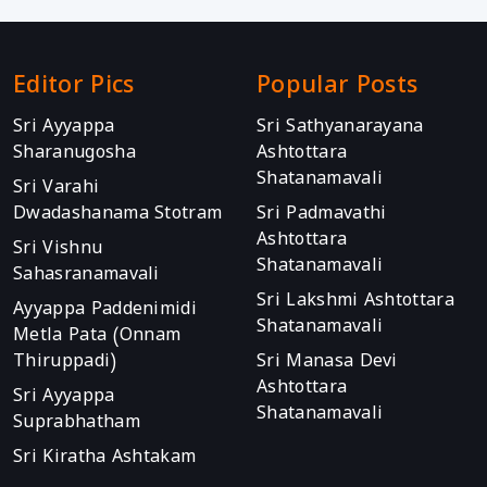
Editor Pics
Popular Posts
Sri Ayyappa
Sri Sathyanarayana
Sharanugosha
Ashtottara
Shatanamavali
Sri Varahi
Dwadashanama Stotram
Sri Padmavathi
Ashtottara
Sri Vishnu
Shatanamavali
Sahasranamavali
Sri Lakshmi Ashtottara
Ayyappa Paddenimidi
Shatanamavali
Metla Pata (Onnam
Thiruppadi)
Sri Manasa Devi
Ashtottara
Sri Ayyappa
Shatanamavali
Suprabhatham
Sri Kiratha Ashtakam