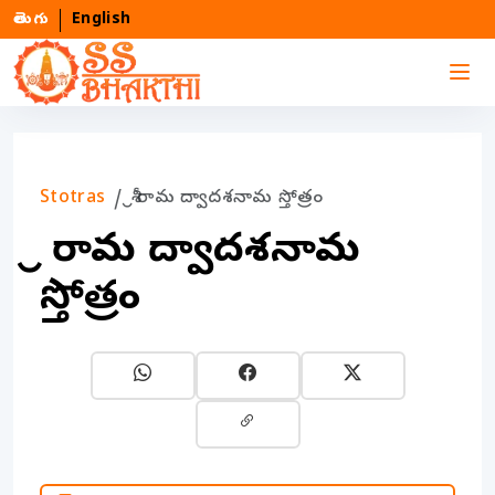
తెలుగు
English
Stotras
శ్రీ రామ ద్వాదశనామ స్తోత్రం
శ్రీ రామ ద్వాదశనామ
స్తోత్రం