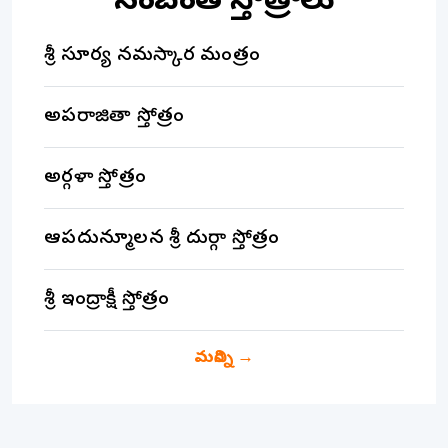
సంబంధిత స్తోత్రాలు
శ్రీ సూర్య నమస్కార మంత్రం
అపరాజితా స్తోత్రం
అర్గళా స్తోత్రం
ఆపదున్మూలన శ్రీ దుర్గా స్తోత్రం
శ్రీ ఇంద్రాక్షీ స్తోత్రం
మరిన్ని
→