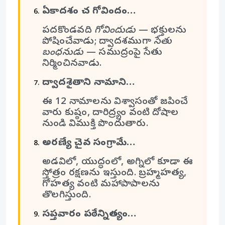
ఏకాదశం చ గోవిందం…
పదకొండవది
గోవిందుడు
— భక్తులను
పోషించేవాడు; ద్వాదశముగా
సేతు
బంధనుడు
— సముద్రంపై సేతు
నిర్మించినవాడు.
ద్వాదశైతాని నామాని…
ఈ 12 నామాలను విశ్వాసంతో జపించే
వారు కుష్ఠం, దారిద్ర్యం వంటి దోషాల
నుండి విముక్తి పొందుతారు.
అరణ్యే చైవ సంగ్రామే…
అడవిలో, యుద్ధంలో, అగ్నిలో కూడా ఈ
స్తోత్రం రక్షణను ఇస్తుంది. బ్రహ్మహత్య,
గోహత్య వంటి మహాపాపాలను
తొలగిస్తుంది.
సప్తవారం పఠేన్నిత్యం…