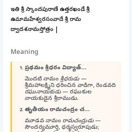
ఇతి శ్రీ స్కాందపురాణే ఉత్తరఖండే శ్రీ
ఉమామహేశ్వరసంవాదే శ్రీ రామ
ద్వాదశనామస్తోత్రం |
Meaning
ప్రథమం శ్రీధరం విద్యాత్…
మొదటి నామం
శ్రీధరుడు
—
శ్రీమహాలక్ష్మిని ధరించిన వాడిగా, రెండవది
రఘునాయకుడు
— రఘుకుల
నాయకుడైన శ్రీరాముడు.
తృతీయం రామచంద్రం చ…
మూడవ నామం
రామచంద్రుడు
—
సౌందర్యమూర్తి, ధర్మస్వరూపుడు;