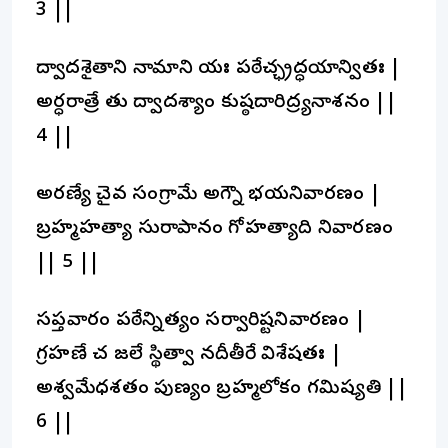
3 ||
ద్వాదశైతాని నామాని యః పఠేచ్ఛ్రద్ధయాన్వితః |
అర్ధరాత్రే తు ద్వాదశ్యాం కుష్ఠదారిద్ర్యనాశనం ||
4 ||
అరణ్యే చైవ సంగ్రామే అగ్నౌ భయనివారణం |
బ్రహ్మహత్యా సురాపానం గోహత్యాది నివారణం
|| 5 ||
సప్తవారం పఠేన్నిత్యం సర్వారిష్టనివారణం |
గ్రహణే చ జలే స్థిత్వా నదీతీరే విశేషతః |
అశ్వమేధశతం పుణ్యం బ్రహ్మలోకం గమిష్యతి ||
6 ||