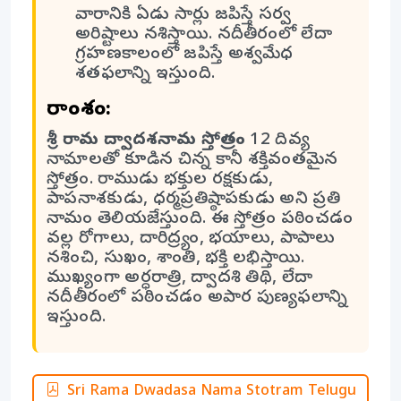
వారానికి ఏడు సార్లు జపిస్తే సర్వ
అరిష్టాలు నశిస్తాయి. నదీతీరంలో లేదా
గ్రహణకాలంలో జపిస్తే అశ్వమేధ
శతఫలాన్ని ఇస్తుంది.
సారాంశం:
శ్రీ రామ ద్వాదశనామ స్తోత్రం
12 దివ్య
నామాలతో కూడిన చిన్న కానీ శక్తివంతమైన
స్తోత్రం. రాముడు భక్తుల రక్షకుడు,
పాపనాశకుడు, ధర్మప్రతిష్ఠాపకుడు అని ప్రతి
నామం తెలియజేస్తుంది. ఈ స్తోత్రం పఠించడం
వల్ల రోగాలు, దారిద్ర్యం, భయాలు, పాపాలు
నశించి, సుఖం, శాంతి, భక్తి లభిస్తాయి.
ముఖ్యంగా అర్ధరాత్రి, ద్వాదశి తిథి, లేదా
నదీతీరంలో పఠించడం అపార పుణ్యఫలాన్ని
ఇస్తుంది.
Sri Rama Dwadasa Nama Stotram Telugu