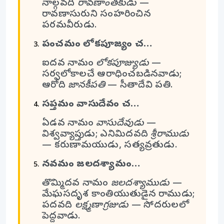
నాల్గవది
రావణాంతకుడు
—
రావణాసురుని సంహరించిన
పరమవీరుడు.
పంచమం లోకపూజ్యం చ…
ఐదవ నామం
లోకపూజ్యుడు
—
సర్వలోకాలచే ఆరాధించబడినవాడు;
ఆరోది
జానకీపతి
— సీతాదేవి పతి.
సప్తమం వాసుదేవం చ…
ఏడవ నామం
వాసుదేవుడు
—
విశ్వవ్యాప్తుడు; ఎనిమిదవది
శ్రీరాముడు
— కరుణామయుడు, సత్యవ్రతుడు.
నవమం జలదశ్యామం…
తొమ్మిదవ నామం
జలదశ్యాముడు
—
మేఘసదృశ కాంతియుతుడైన రాముడు;
పదవది
లక్ష్మణాగ్రజుడు
— సోదరులలో
పెద్దవాడు.