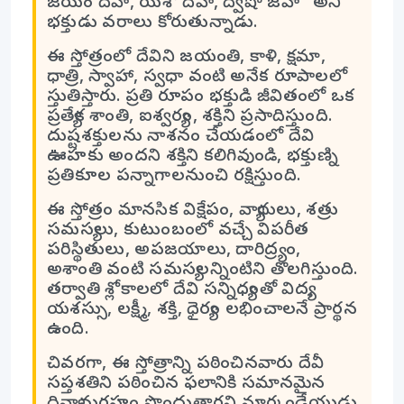
జయం దేహి, యశో దేహి, ద్విషో జహి” అని
భక్తుడు వరాలు కోరుతున్నాడు.
ఈ స్తోత్రంలో దేవిని జయంతి, కాళి, క్షమా,
ధాత్రి, స్వాహా, స్వధా వంటి అనేక రూపాలలో
స్తుతిస్తారు. ప్రతి రూపం భక్తుడి జీవితంలో ఒక
ప్రత్యేక శాంతి, ఐశ్వర్యం, శక్తిని ప్రసాదిస్తుంది.
దుష్టశక్తులను నాశనం చేయడంలో దేవి
ఊహకు అందని శక్తిని కలిగివుండి, భక్తుణ్ని
ప్రతికూల పన్నాగాలనుంచి రక్షిస్తుంది.
ఈ స్తోత్రం మానసిక విక్షేపం, వ్యాధులు, శత్రు
సమస్యలు, కుటుంబంలో వచ్చే విపరీత
పరిస్థితులు, అపజయాలు, దారిద్ర్యం,
అశాంతి వంటి సమస్యలన్నింటిని తొలగిస్తుంది.
తర్వాతి శ్లోకాలలో దేవి సన్నిధ్యంతో విద్య,
యశస్సు, లక్ష్మీ, శక్తి, ధైర్యం లభించాలనే ప్రార్థన
ఉంది.
చివరగా, ఈ స్తోత్రాన్ని పఠించినవారు దేవీ
సప్తశతిని పఠించిన ఫలానికి సమానమైన