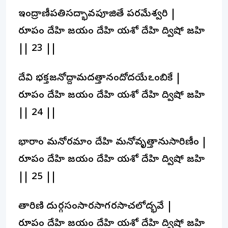
ఇంద్రాణీపతిసద్భావపూజితే పరమేశ్వరి |
రూపం దేహి జయం దేహి యశో దేహి ద్విషో జహి
|| 23 ||
దేవి భక్తజనోద్దామదత్తానందోదయేఽంబికే |
రూపం దేహి జయం దేహి యశో దేహి ద్విషో జహి
|| 24 ||
భార్యాం మనోరమాం దేహి మనోవృత్తానుసారిణీం |
రూపం దేహి జయం దేహి యశో దేహి ద్విషో జహి
|| 25 ||
తారిణి దుర్గసంసారసాగరస్యాచలోద్భవే |
రూపం దేహి జయం దేహి యశో దేహి ద్విషో జహి