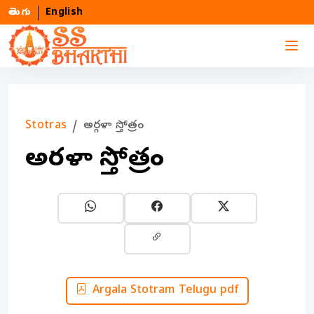
తెలుగు
English
Stotras
అర్గళా స్తోత్రం
అర్గళా స్తోత్రం
Argala Stotram Telugu pdf