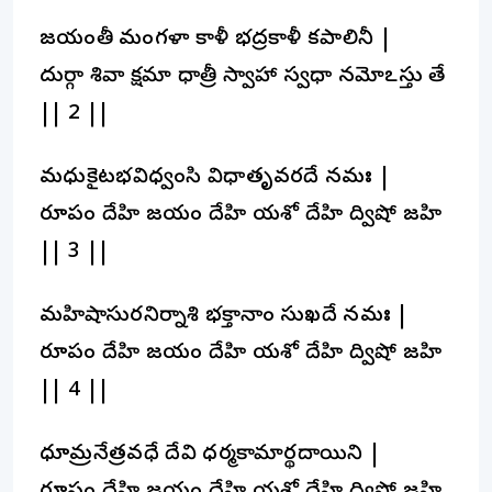
జయంతీ మంగళా కాళీ భద్రకాళీ కపాలినీ |
దుర్గా శివా క్షమా ధాత్రీ స్వాహా స్వధా నమోఽస్తు తే
|| 2 ||
మధుకైటభవిధ్వంసి విధాతృవరదే నమః |
రూపం దేహి జయం దేహి యశో దేహి ద్విషో జహి
|| 3 ||
మహిషాసురనిర్నాశి భక్తానాం సుఖదే నమః |
రూపం దేహి జయం దేహి యశో దేహి ద్విషో జహి
|| 4 ||
ధూమ్రనేత్రవధే దేవి ధర్మకామార్థదాయిని |