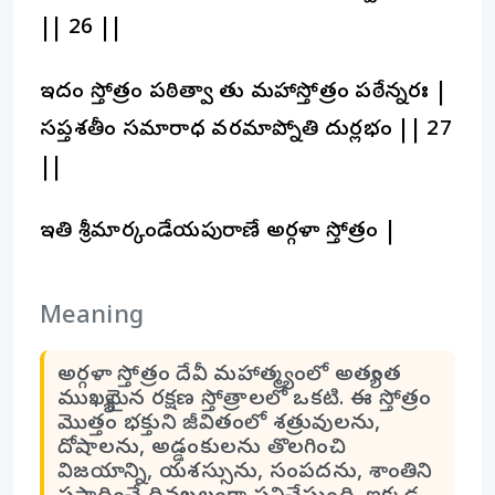
|| 26 ||
ఇదం స్తోత్రం పఠిత్వా తు మహాస్తోత్రం పఠేన్నరః |
సప్తశతీం సమారాధ్య వరమాప్నోతి దుర్లభం || 27
||
ఇతి శ్రీమార్కండేయపురాణే అర్గళా స్తోత్రం |
Meaning
అర్గళా స్తోత్రం దేవీ మహాత్మ్యంలో అత్యంత
ముఖ్యమైన రక్షణ స్తోత్రాలలో ఒకటి. ఈ స్తోత్రం
మొత్తం భక్తుని జీవితంలో శత్రువులను,
దోషాలను, అడ్డంకులను తొలగించి
విజయాన్ని, యశస్సును, సంపదను, శాంతిని