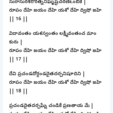
సురాసురశిరోరత్ననిఘృష్టచరణేఽంబికే |
రూపం దేహి జయం దేహి యశో దేహి ద్విషో జహి
|| 16 ||
విద్యావంతం యశస్వంతం లక్ష్మీవంతంచ మాం
కురు |
రూపం దేహి జయం దేహి యశో దేహి ద్విషో జహి
|| 17 ||
దేవి ప్రచండదోర్దండదైత్యదర్పనిషూదిని |
రూపం దేహి జయం దేహి యశో దేహి ద్విషో జహి
|| 18 ||
ప్రచండదైత్యదర్పఘ్నే చండికే ప్రణతాయ మే |