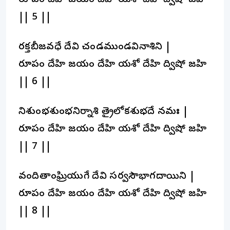
రూపం దేహి జయం దేహి యశో దేహి ద్విషో జహి
|| 5 ||
రక్తబీజవధే దేవి చండముండవినాశిని |
రూపం దేహి జయం దేహి యశో దేహి ద్విషో జహి
|| 6 ||
నిశుంభశుంభనిర్నాశి త్రైలోక్యశుభదే నమః |
రూపం దేహి జయం దేహి యశో దేహి ద్విషో జహి
|| 7 ||
వందితాంఘ్రియుగే దేవి సర్వసౌభాగ్యదాయిని |
రూపం దేహి జయం దేహి యశో దేహి ద్విషో జహి
|| 8 ||