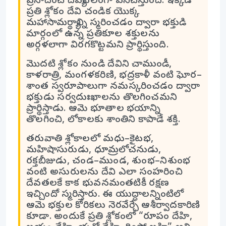
ప్రసాదించే దివ్యబలంగా పనిచేస్తుంది. ఇక్కడ
ప్రతి శ్లోకం దేవి చండిక యొక్క
మహాసామర్థ్యాన్ని స్మరించడం ద్వారా భక్తుడి
మార్గంలో ఉన్న ప్రతికూల శక్తులను
అర్గళలాగా విరగకొట్టమని ప్రార్థిస్తుంది.
మొదటి శ్లోకం నుండి దేవిని చాముండీ,
కాళరాత్రి, మంగళకరిణి, భద్రకాళీ వంటి ఘోర–
శాంత స్వరూపాలుగా నమస్కరించడం ద్వారా
భక్తుడు సర్వదుఃఖాలను తొలగించమని
ప్రార్థిస్తాడు. ఆమె భూతాల భయాన్ని
తొలగించి, లోకాలకు శాంతిని కాపాడే శక్తి.
తరువాతి శ్లోకాలలో మధు–కైటభ,
మహిషాసురుడు, ధూమ్రలోచనుడు,
రక్తబీజుడు, చండ–ముండ, శుంభ–నిశుంభ
వంటి అసురులను దేవి ఎలా సంహరించి
దేవతలకే కాక భువనమంతటికీ రక్షణ
ఇచ్చిందో స్మరిస్తారు. ఈ యుద్ధాలన్నింటిలో
ఆమె భక్తుల కోరికలు నెరవేర్చే ఆశీర్వాదకారిణి
కూడా. అందుకే ప్రతి శ్లోకంలో “రూపం దేహి,