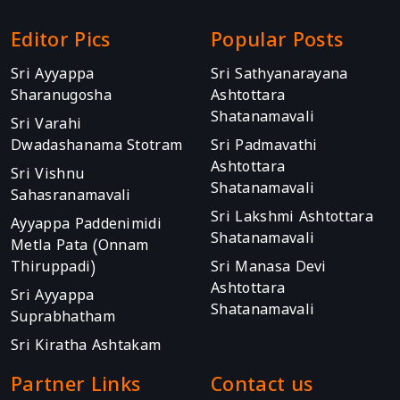
Editor Pics
Popular Posts
Sri Ayyappa
Sri Sathyanarayana
Sharanugosha
Ashtottara
Shatanamavali
Sri Varahi
Dwadashanama Stotram
Sri Padmavathi
Ashtottara
Sri Vishnu
Shatanamavali
Sahasranamavali
Sri Lakshmi Ashtottara
Ayyappa Paddenimidi
Shatanamavali
Metla Pata (Onnam
Thiruppadi)
Sri Manasa Devi
Ashtottara
Sri Ayyappa
Shatanamavali
Suprabhatham
Sri Kiratha Ashtakam
Partner Links
Contact us