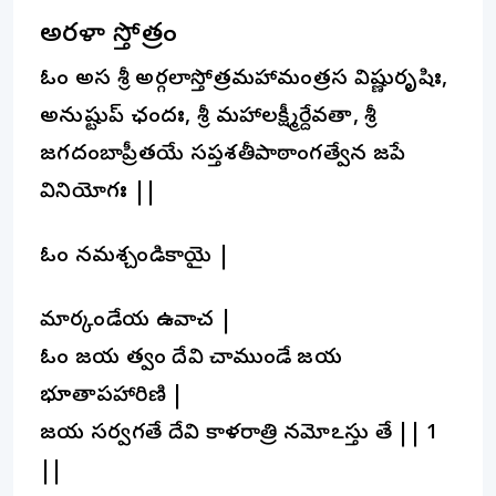
అర్గళా స్తోత్రం
ఓం అస్య శ్రీ అర్గలాస్తోత్రమహామంత్రస్య విష్ణురృషిః,
అనుష్టుప్ ఛందః, శ్రీ మహాలక్ష్మీర్దేవతా, శ్రీ
జగదంబాప్రీతయే సప్తశతీపాఠాంగత్వేన జపే
వినియోగః ||
ఓం నమశ్చండికాయై |
మార్కండేయ ఉవాచ |
ఓం జయ త్వం దేవి చాముండే జయ
భూతాపహారిణి |
జయ సర్వగతే దేవి కాళరాత్రి నమోఽస్తు తే || 1
||