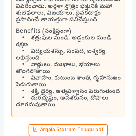
దివ్యానుగ్రహం పొందుతారని మార్కండేయుడు
వివరించాడు. అర్గళా స్తోత్రం భక్తునికి మహా
శుభఫలాలు, విజయాలు, దైవకటాక్షం
ప్రసాదించే తాయత్తుగా పనిచేస్తుంది.
Benefits (సంక్షిప్తంగా)
• శత్రువుల నుండి, అడ్డంకుల నుండి
రక్షణ
• విద్య, యశస్సు, సంపద, ఐశ్వర్యం
లభిస్తుంది
• వ్యాధులు, దుఃఖాలు, భయాలు
తొలగిపోతాయి
• వివాహం, కుటుంబ శాంతి, గృహసుఖం
పెరుగుతాయి
• శక్తి, ధైర్యం, ఆత్మవిశ్వాసం పెరుగుతుంది
• దురదృష్టం, అపశకునం, దోషాలు
దూరమవుతాయి
Argala Stotram Telugu pdf