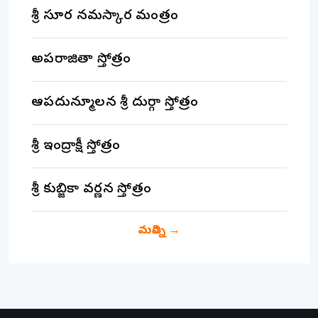
శ్రీ సూర్య నమస్కార మంత్రం
అపరాజితా స్తోత్రం
ఆపదున్మూలన శ్రీ దుర్గా స్తోత్రం
శ్రీ ఇంద్రాక్షీ స్తోత్రం
శ్రీ కుబ్జికా వర్ణన స్తోత్రం
మరిన్ని
→