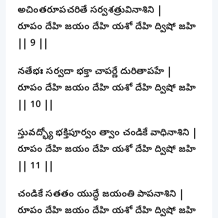
అచింత్యరూపచరితే సర్వశత్రువినాశిని |
రూపం దేహి జయం దేహి యశో దేహి ద్విషో జహి
|| 9 ||
నతేభ్యః సర్వదా భక్త్యా చాపర్ణే దురితాపహే |
రూపం దేహి జయం దేహి యశో దేహి ద్విషో జహి
|| 10 ||
స్తువద్భ్యో భక్తిపూర్వం త్వాం చండికే వ్యాధినాశిని |
రూపం దేహి జయం దేహి యశో దేహి ద్విషో జహి
|| 11 ||
చండికే సతతం యుద్ధే జయంతి పాపనాశిని |
రూపం దేహి జయం దేహి యశో దేహి ద్విషో జహి