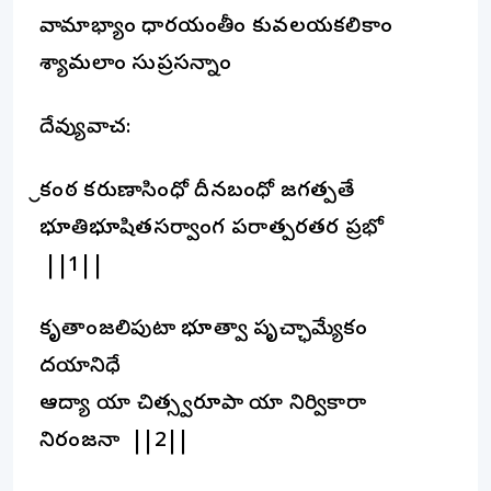
వామాభ్యాం ధారయంతీం కువలయకలికాం
శ్యామలాం సుప్రసన్నాం
దేవ్యువాచ:
శ్రీకంఠ కరుణాసింధో దీనబంధో జగత్పతే
భూతిభూషితసర్వాంగ పరాత్పరతర ప్రభో
||1||
కృతాంజలిపుటా భూత్వా పృచ్ఛామ్యేకం
దయానిధే
ఆద్యా యా చిత్స్వరూపా యా నిర్వికారా
నిరంజనా ||2||