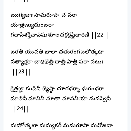
ఋగ్యజుః సామరూపా చ పరా
యాత్రిణ్యుదుంబరా
గదాసిశక్తిచాపేషుశూలచక్రక్రష్టిధారిణీ ||22||
జరతీ యువతీ బాలా చతురంగబలోత్కటా
సత్యాక్షరా చాధిభేత్రీ ధాత్రీ పాత్రీ పరా పటుః
||23||
క్షేత్రజ్ఞా కంపినీ జ్యేష్ఠా దూరధర్శా ధురంధరా
మాలినీ మానినీ మాతా మాననీయా మనస్వినీ
||24||
మహోత్కటా మన్యుకరీ మనురూపా మనోజవా