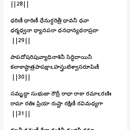
||28||
ధరిణీ ధారిణీ ధేనుర్ధరిత్రీ ధావనీ ధవా
ధర్మధ్వనా ధ్యానపరా ధనధాన్యధరాప్రదా
||29||
పాపదోషరిపువ్యాధినాశినీ సిద్ధిదాయినీ
కలాకాష్ఠాత్రపాపక్షాఽహస్త్రుటిశ్వాసరూపిణీ
||30||
సమృద్ధా సుభుజా రౌద్రీ రాధా రాకా రమాఽరణిః
రామా రతిః ప్రియా రుష్టా రక్షిణీ రవిమధ్యగా
||31||