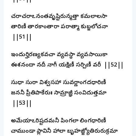
చరాచరాఽనంతవృష్టిరున్మత్తా కమలాలసా
తారిణీ తారకాంతారా పరాత్మా కుబ్జలోచనా
||51||
ఇందుర్హిరణ్యకవచా వ్యవస్థా వ్యవసాయికా
ఈశనందా నదీ నాగీ యక్షిణీ సర్పిణీ వరీ ||52||
సుధా సురా విశ్వసహా సువర్ణాంగదధారిణీ
జననీ ప్రీతిపాకేరుః సామ్రాజ్ఞీ సంవిదుత్తమా
||53||
అమేయాఽరిష్టదమనీ పింగలా లింగధారిణీ
చాముండా ప్లావినీ హాలా బృహజ్జ్యోతిరురుక్రమా