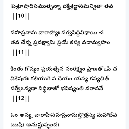
శుశ్రూషాదిసముత్పన్నా భక్తిశ్రద్ధాసమన్వితా తవ
||10||
సహస్రనామ వారాహ్యాః సర్వసిద్ధివిధాయి చ
తవ చేన్న ప్రవక్ష్యామి ప్రియే కస్య వదామ్యహం
||11||
కింతు గోప్యం ప్రయత్నేన సంరక్ష్యం ప్రాణతోఽపి చ
విశేషతః కలియుగే న దేయం యస్య కస్యచిత్
సర్వేఽన్యథా సిద్ధిభాజో భవిష్యంతి వరాననే
||12||
ఓం అస్య శ్రీ వారాహీసహస్రనామస్తోత్రస్య మహాదేవ
ఋషిః అనుష్టుప్ఛందః