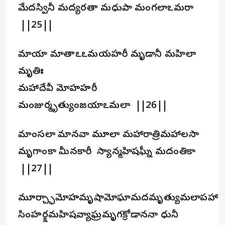
మేదస్వినీ మద్యరతా మధుపా మంగలాఽమరా
||25||
మాయా మాతాఽఽమయహరీ మృడానీ మహిలా
మృతిః
మహాదేవీ మోహహరీ
మంజుర్మృత్యుంజయాఽమలా ||26||
మాంసలా మానవా మూలా మహారాత్రిమహాలసా
మృగాంకా మీనకారీ స్యాన్మహిషఘ్నీ మదంతికా
||27||
మూర్చ్ఛామోహమృషామోఘామదమృత్యుమలాపహా
సింహర్క్షమహిషవ్యాఘ్రమృగక్రోడాననా ధునీ