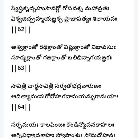
స్విష్టకృద్బహుసౌవర్ణో గోసవశ్చ మహావ్రతః
విశ్వజిద్బ్రహ్మయజ్ఞశ్చ ప్రాజాపత్యః శిలాయవః
||62||
అశ్వక్రాంతో రథక్రాంతో విష్ణుక్రాంతో విభావసుః
సూర్యక్రాంతో గజక్రాంతో బలిభిన్నాగయజ్ఞకః
||63||
సావిత్రీ చార్ధసావిత్రీ సర్వతోభద్రవారుణః
ఆదిత్యామయగోదోహగవామయమృగామయాః
||64||
సర్పమయః కాలపింజః కౌండిన్యోపనకాహలః
అగ్నివిద్ద్వాదశాహః స్వోపాంశుః సోమదోహనః