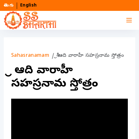
తెలుగు
English
Sahasranamam
శ్రీ ఆది వారాహీ సహస్రనామ స్తోత్రం
శ్రీ ఆది వారాహీ
సహస్రనామ స్తోత్రం