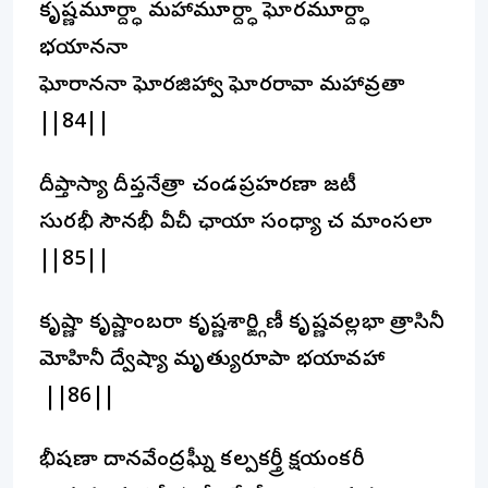
కృష్ణమూర్ద్ధా మహామూర్ద్ధా ఘోరమూర్ద్ధా
భయాననా
ఘోరాననా ఘోరజిహ్వా ఘోరరావా మహావ్రతా
||84||
దీప్తాస్యా దీప్తనేత్రా చండప్రహరణా జటీ
సురభీ సౌనభీ వీచీ ఛాయా సంధ్యా చ మాంసలా
||85||
కృష్ణా కృష్ణాంబరా కృష్ణశార్ఙ్గిణీ కృష్ణవల్లభా త్రాసినీ
మోహినీ ద్వేష్యా మృత్యురూపా భయావహా
||86||
భీషణా దానవేంద్రఘ్నీ కల్పకర్త్రీ క్షయంకరీ