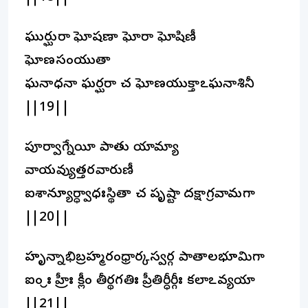
ఘుర్ఘురా ఘోషణా ఘోరా ఘోషిణీ
ఘోణసంయుతా
ఘనాధనా ఘర్ఘరా చ ఘోణయుక్తాఽఘనాశినీ
||19||
పూర్వాగ్నేయీ పాతు యామ్యా
వాయవ్యుత్తరవారుణీ
ఐశాన్యూర్ధ్వాధఃస్థితా చ పృష్టా దక్షాగ్రవామగా
||20||
హృన్నాభిబ్రహ్మరంధ్రార్కస్వర్గ పాతాలభూమిగా
ఐం శ్రీః హ్రీః క్లీం తీర్థగతిః ప్రీతిర్ధీర్గీః కలాఽవ్యయా
||21||