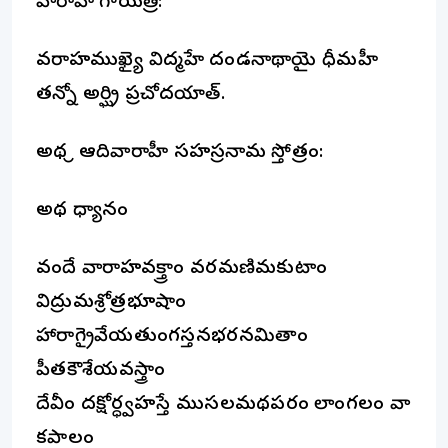
వారాహీ గాయత్రీ:
వరాహముఖ్యై విద్మహే దండనాథాయై ధీమహీ
తన్నో అర్ఘ్రి ప్రచోదయాత్.
అథ శ్రీ ఆదివారాహీ సహస్రనామ స్తోత్రం:
అథ ధ్యానం
వందే వారాహవక్త్రాం వరమణిమకుటాం
విద్రుమశ్రోత్రభూషాం
హారాగ్రైవేయతుంగస్తనభరనమితాం
పీతకౌశేయవస్త్రాం
దేవీం దక్షోర్ధ్వహస్తే ముసలమథపరం లాంగలం వా
కపాలం