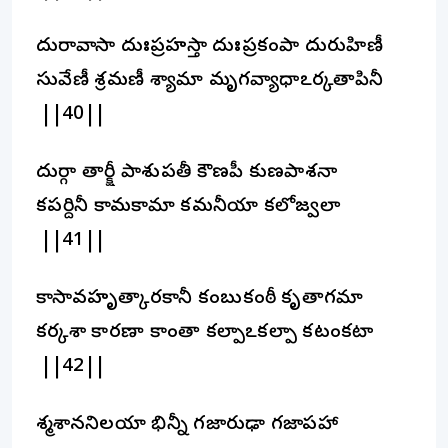
దురావాసా దుఃప్రహస్తా దుఃప్రకంపా దురుహిణీ
సువేణీ శ్రమణీ శ్యామా మృగవ్యాధాఽర్కతాపినీ
||40||
దుర్గా తార్క్షీ పాశుపతీ కౌణపీ కుణపాశనా
కపర్దినీ కామకామా కమనీయా కలోజ్వలా
||41||
కాసావహృత్కారకానీ కంబుకంఠీ కృతాగమా
కర్కశా కారణా కాంతా కల్పాఽకల్పా కటంకటా
||42||
శ్మశాననిలయా భిన్నీ గజారుఢా గజాపహా