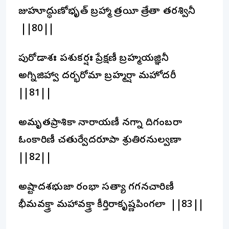
జుహూద్ధుణోభృత్ బ్రహ్మా త్రయీ త్రేతా తరశ్వినీ
||80||
పురోడాశః పశుకర్షః ప్రేక్షణీ బ్రహ్మయజ్ఞినీ
అగ్నిజిహ్వా దర్భరోమా బ్రహ్మశీర్షా మహోదరీ
||81||
అమృతప్రాశికా నారాయణీ నగ్నా దిగంబరా
ఓంకారిణీ చతుర్వేదరూపా శ్రుతిరనుల్వణా
||82||
అష్టాదశభుజా రంభా సత్యా గగనచారిణీ
భీమవక్త్రా మహావక్త్రా కీర్తిరాకృష్ణపింగలా ||83||