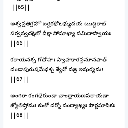
||65||
అశ్వప్రతిగ్రహో బర్హిరథోఽభ్యుదయ ఋద్ధిరాట్
సర్వస్వదక్షిణో దీక్షా సోమాఖ్యా సమిదాహ్వయః
||66||
కఠాయనశ్చ గోదోహః స్వాహాకారస్తనూనపాత్
దండాపురుషమేధశ్చ శ్యేనో వజ్ర ఇషుర్యమః
||67||
అంగిరా కంగభేరుండా చాంద్రాయణపరాయణా
జ్యోతిష్ఠోమః కుతో దర్శో నంద్యాఖ్యః పౌర్ణమాసికః
||68||