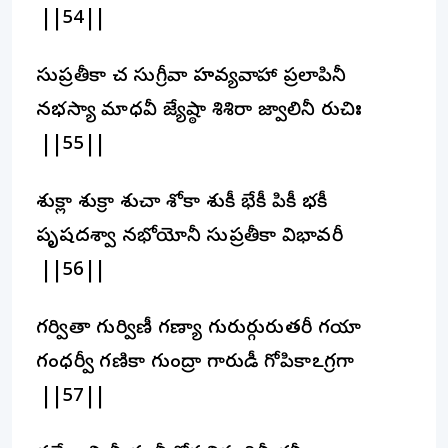
||54||
సుప్రతీకా చ సుగ్రీవా హవ్యవాహా ప్రలాపినీ
నభస్యా మాధవీ జ్యేష్ఠా శిశిరా జ్వాలినీ రుచిః
||55||
శుక్లా శుక్రా శుచా శోకా శుకీ భేకీ పికీ భకీ
పృషదశ్వా నభోయోనీ సుప్రతీకా విభావరీ
||56||
గర్వితా గుర్విణీ గణ్యా గురుర్గురుతరీ గయా
గంధర్వీ గణికా గుంద్రా గారుడీ గోపికాఽగ్రగా
||57||