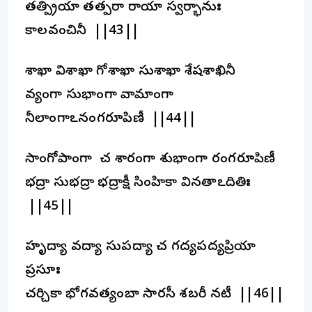
తత్ప్రియా తత్పరా రాయా స్వర్భానుః
కాలవంచినీ ||43||
శాఖా విశాఖా గోశాఖా సుశాఖా శేషశాఖినీ
వ్యంగా సుభాంగా వామాంగా
నీలాంగాఽనంగరూపిణీ ||44||
సాంగోపాంగా చ శారంగా శుభాంగా రంగరూపిణీ
భద్రా సుభద్రా భద్రాక్షీ సింహికా వినతాఽదితిః
||45||
హృద్యా వద్యా సుపద్యా చ గద్యపద్యప్రియా
ప్రసూః
చర్చికా భోగవత్యంబా సారసీ శబరీ నటీ ||46||