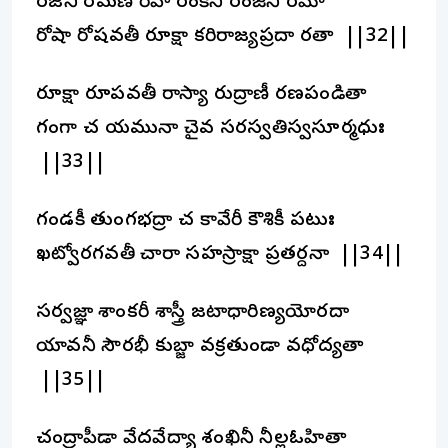
రజనీ రమణీ రేవా రంకినీ రంజినీ రమా
రోషా రోషవతీ రూక్షా కరిరాజ్యప్రదా రతా ||32||
రూక్షా రూపవతీ రాస్యా రుద్రాణీ రణపండితా
గంగా చ యమునా చైవ సరస్వతిస్వసూర్మధుః
||33||
గండకీ తుంగభద్రా చ కావేరీ కౌశికీ పటుః
ఖట్వోరగవతీ చారా సహస్రాక్షా ప్రతర్దనా ||34||
సర్వజ్ఞా శాంకరీ శాస్త్రీ జటాధారిణ్యయోరదా
యావనీ సౌరభీ కుబ్జా వక్రతుండా వధోద్యతా
||35||
చంద్రాపీడా వేదవేద్యా శంఖినీ నీల్లఓహితా