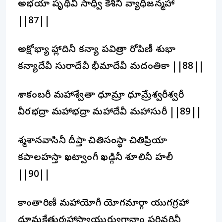
అభయా పృథివీ సాధ్వీ కేశినీ వ్యాధిజన్మహా
||87||
అక్షోభ్యా హ్లాదినీ కన్యా పవిత్రా రోపిణీ శుభా
కన్యాదేవీ సురాదేవీ భీమాదేవీ మదంతికా ||88||
శాకంబరీ మహాశ్వేతా ధూమ్రా ధూమ్రేశ్వరీశ్వరీ
వీరభద్రా మహాభద్రా మహాదేవీ మహాసురీ ||89||
శ్మశానవాసినీ దీప్తా చితిసంస్థా చితిప్రియా
కపాలహస్తా ఖట్వాంగీ ఖడ్గినీ శూలినీ హలీ
||90||
కాంతారిణీ మహాయోగీ యోగమార్గా యుగగ్రహా
ధూమ్రకేతుర్మహాస్యాయుర్యుగానాం పరివర్తినీ