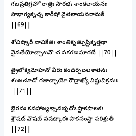
గజప్రతిగ్రహో రాత్రిః సౌరభః శాంకలాయనః
సౌభాగ్యకృచ్చ కారీషో వైతలాయనరామఠీ
||69||
శోచిష్కారీ నాచికేతః శాంతికృత్పుష్టికృత్తథా
వైనతేయోచ్చాటనౌ చ వశీకరణమారణే ||70||
త్రైలోక్యమోహనో వీరః కందర్పబలశాతనః
శంఖచూడో గజాచ్ఛాయో రౌద్రాఖ్యో విష్ణువిక్రమః
||71||
భైరవః కవహాఖ్యశ్చావభృథోఽష్టాకపాలకః
శ్రౌషట్ వౌషట్ వషట్కారః పాకసంస్థా పరిశ్రుతీ
||72||