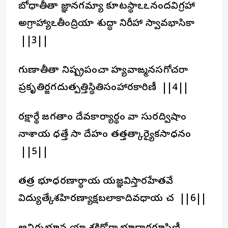
బోధాతీతా జ్ఞానగమ్యా కూటస్థాఽఽనందవిగ్రహా
అగ్రాహ్యాఽతీంద్రియా శుద్ధా నిరీహా స్వావభాసికా
||3||
గుణాతీతా నిష్ప్రపంచా హ్యవాఙ్మనసగోచరా
ప్రకృతిర్జగదుత్పత్తిస్థితిసంహారకారిణీ ||4||
రక్షార్థే జగతాం దేవకార్యార్థం వా సురద్విషాం
నాశాయ ధత్తే సా దేహం తత్తత్కార్యైకసాధనం
||5||
తత్ర భూధరణార్థాయ యజ్ఞవిస్తారహేతవే
విద్యుత్కేశహిరణ్యాక్షబలాకాదివధాయ చ ||6||