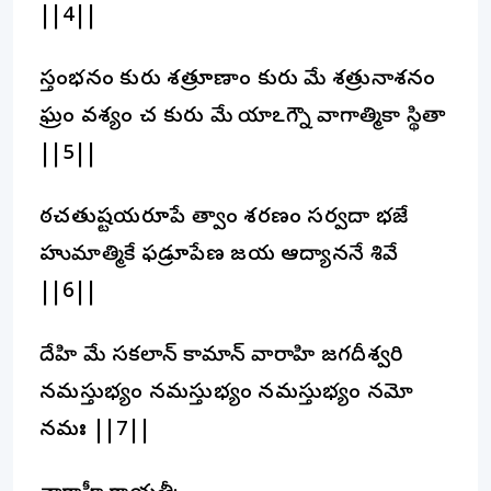
||4||
స్తంభనం కురు శత్రూణాం కురు మే శత్రునాశనం
శీఘ్రం వశ్యం చ కురు మే యాఽగ్నౌ వాగాత్మికా స్థితా
||5||
ఠచతుష్టయరూపే త్వాం శరణం సర్వదా భజే
హుమాత్మికే ఫడ్రూపేణ జయ ఆద్యాననే శివే
||6||
దేహి మే సకలాన్ కామాన్ వారాహి జగదీశ్వరి
నమస్తుభ్యం నమస్తుభ్యం నమస్తుభ్యం నమో
నమః ||7||