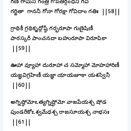
గణేశీ గామినీ గంత్రీ గోపతిర్గంధినీ గవీ
గర్జితా గాననీ గోనా గోరక్షా గోవిదాం గతిః ||58||
గ్రాథికీ గ్రథికృద్గోష్ఠీ గర్భరూపా గుణైషిణీ
పారస్కరీ పాంచనదా బహురూపా విరూపికా
||59||
ఊహా వ్యూహా దురూహా చ సమ్మోహా మోహహారిణీ
యజ్ఞవిగ్రహిణీ యజ్ఞా యాయజూకా యశస్వినీ
||60||
అగ్నిష్ఠోమోఽత్యగ్నిష్టోమో వాజపేయశ్చ షోడశీ
పుండరీకోఽశ్వమేధశ్చ రాజసూయశ్చ నాభసః
||61||