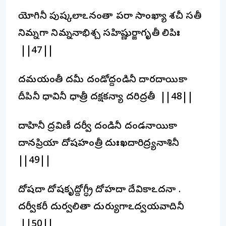
యోగినీ పుష్కలాఽనంతా పరా సాంఖ్యా శచీ సతీ
నిమ్నగా నిమ్ననాభిశ్చ సహిష్ణుర్జాగృతీ లిపిః
||47||
దమయంతీ దమీ దండోద్దండినీ దారదాయికా
దీపినీ ధావినీ ధాత్రీ దక్షకన్యా దరిద్రతీ ||48||
దాహినీ ద్రవిణీ దర్వీ దండినీ దండనాయికా
దానప్రియా దోషహంత్రీ దుఃఖదారిద్ర్యనాశినీ
||49||
దోషదా దోషకృద్దోగ్ధ్రీ దోహదా దేవికాఽదనా .
దర్వీకరీ దుర్వలితా దుర్యుగాఽద్వయవాదినీ
||50||