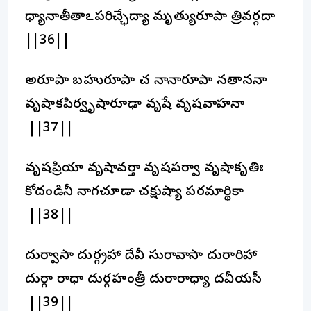
ధ్యానాతీతాఽపరిచ్ఛేద్యా మృత్యురూపా త్రివర్గదా
||36||
అరూపా బహురూపా చ నానారూపా నతాననా
వృషాకపిర్వృషారూఢా వృషేశీ వృషవాహనా
||37||
వృషప్రియా వృషావర్తా వృషపర్వా వృషాకృతిః
కోదండినీ నాగచూడా చక్షుష్యా పరమార్థికా
||38||
దుర్వాసా దుర్గ్రహా దేవీ సురావాసా దురారిహా
దుర్గా రాధా దుర్గహంత్రీ దురారాధ్యా దవీయసీ
||39||