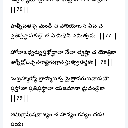
ఆప్తోర్యామో ద్రోణకలశో మైత్రావరుణ ఆశ్వినః
||76||
పాత్నీవతశ్చ మంథీ చ హారియోజన ఏవ చ
ప్రతిప్రస్థానశుక్రౌ చ సామిధేనీ సమిత్సమా ||77||
హోతాఽధ్వర్యుస్తథోద్ఘాతా నేతా త్వష్టా చ యోత్రికా
ఆగ్నీధ్రోఽచ్ఛవగాష్టావగ్రావస్తుత్ప్రతర్దకః ||78||
సుబ్రహ్మణ్యో బ్రాహ్మణశ్చ మైత్రావరుణవారుణౌ
ప్రస్తోతా ప్రతిప్రస్థాతా యజమానా ధ్రువంత్రికా
||79||
ఆమిక్షామీషదాజ్యం చ హవ్యం కవ్యం చరుః
పయః