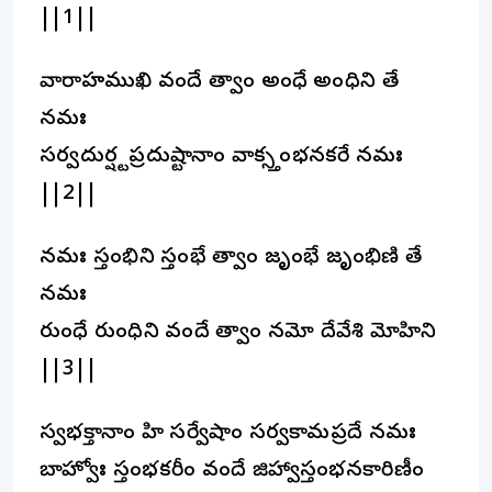
||1||
వారాహముఖి వందే త్వాం అంధే అంధిని తే
నమః
సర్వదుర్ష్టప్రదుష్టానాం వాక్స్తంభనకరే నమః
||2||
నమః స్తంభిని స్తంభే త్వాం జృంభే జృంభిణి తే
నమః
రుంధే రుంధిని వందే త్వాం నమో దేవేశి మోహిని
||3||
స్వభక్తానాం హి సర్వేషాం సర్వకామప్రదే నమః
బాహ్వోః స్తంభకరీం వందే జిహ్వాస్తంభనకారిణీం