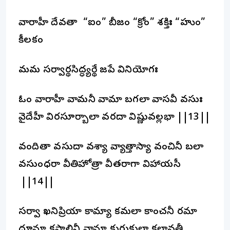
వారాహీ దేవతా “ఐం” బీజం “క్రోం” శక్తిః “హుం”
కీలకం
మమ సర్వార్థసిద్ధ్యర్థే జపే వినియోగః
ఓం వారాహీ వామనీ వామా బగలా వాసవీ వసుః
వైదేహీ విరసూర్బాలా వరదా విష్ణువల్లభా ||13||
వందితా వసుదా వశ్యా వ్యాత్తాస్యా వంచినీ బలా
వసుంధరా వీతిహోత్రా వీతరాగా విహాయసీ
||14||
సర్వా ఖనిప్రియా కామ్యా కమలా కాంచనీ రమా
ధూమ్రా కపాలినీ వామా కురుకుల్లా కలావతీ