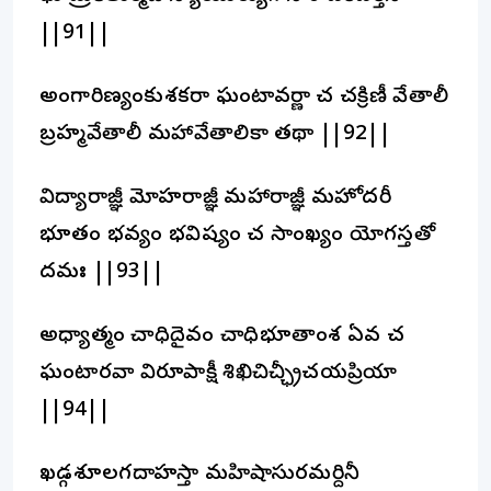
||91||
అంగారిణ్యంకుశకరా ఘంటావర్ణా చ చక్రిణీ వేతాలీ
బ్రహ్మవేతాలీ మహావేతాలికా తథా ||92||
విద్యారాజ్ఞీ మోహరాజ్ఞీ మహారాజ్ఞీ మహోదరీ
భూతం భవ్యం భవిష్యం చ సాంఖ్యం యోగస్తతో
దమః ||93||
అధ్యాత్మం చాధిదైవం చాధిభూతాంశ ఏవ చ
ఘంటారవా విరూపాక్షీ శిఖిచిచ్ఛ్రీచయప్రియా
||94||
ఖడ్గశూలగదాహస్తా మహిషాసురమర్దినీ