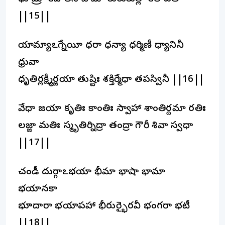
||15||
యామ్యాఽగ్నేయీ ధరా ధన్యా ధర్మిణీ ధ్యానినీ
ధ్రువా
ధృతిర్లక్ష్మీర్జయా తుష్టిః శక్తిర్మేధా తపస్వినీ ||16||
వేధా జయా కృతిః కాంతిః స్వాహా శాంతిర్దమా రతిః
లజ్జా మతిః స్మృతిర్నిద్రా తంద్రా గౌరీ శివా స్వధా
||17||
చండీ దుర్గాఽభయా భీమా భాషా భామా
భయానకా
భూదారా భయాపహా భీరుర్భైరవీ భంగరా భటీ
||18||