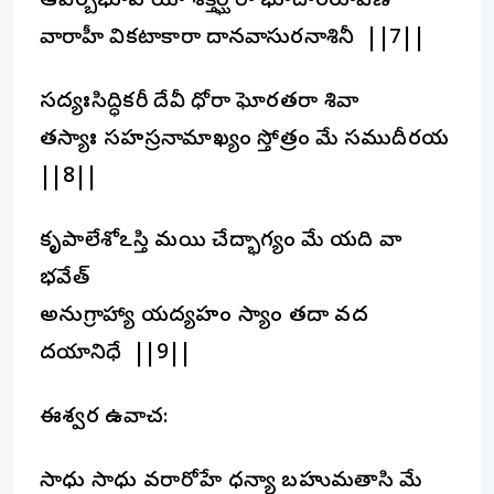
ఆవిర్బభూవ యా శక్తిర్ఘోరా భూదారరూపిణీ
వారాహీ వికటాకారా దానవాసురనాశినీ ||7||
సద్యఃసిద్ధికరీ దేవీ ధోరా ఘోరతరా శివా
తస్యాః సహస్రనామాఖ్యం స్తోత్రం మే సముదీరయ
||8||
కృపాలేశోఽస్తి మయి చేద్భాగ్యం మే యది వా
భవేత్
అనుగ్రాహ్యా యద్యహం స్యాం తదా వద
దయానిధే ||9||
ఈశ్వర ఉవాచ:
సాధు సాధు వరారోహే ధన్యా బహుమతాసి మే