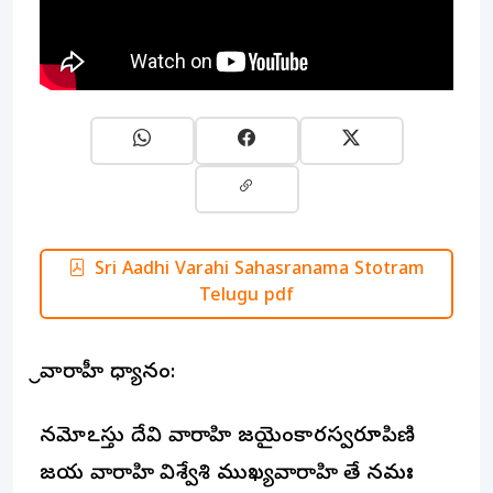
Sri Aadhi Varahi Sahasranama Stotram
Telugu pdf
శ్రీవారాహీ ధ్యానం:
నమోఽస్తు దేవి వారాహి జయైంకారస్వరూపిణి
జయ వారాహి విశ్వేశి ముఖ్యవారాహి తే నమః