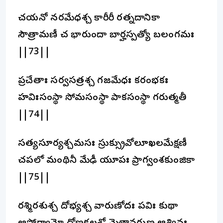
చయనో నరమేధశ్చ కారీరీ రత్నదానికా
సౌత్రామణీ చ భారుందా బార్హస్పత్యో బలంగమః
||73||
ప్రచేతాః సర్వసత్రశ్చ గజమేధః కరంభకః
హవిఃసంస్థా సోమసంస్థా పాకసంస్థా గరుత్మతీ
||74||
సత్యసూర్యశ్చమసః స్రుక్స్రువోలూఖలమేక్షణీ
చపలో మంథినీ మేఢీ యూపః ప్రాగ్వంశకుంజికా
||75||
రశ్మిరశుశ్చ దోభ్యశ్చ వారుణోదః పవిః కుథా