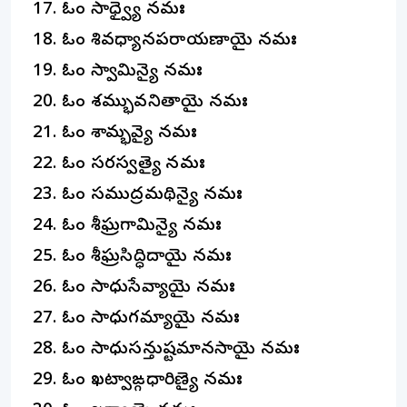
ఓం సాధ్వ్యై నమః
ఓం శివధ్యానపరాయణాయై నమః
ఓం స్వామిన్యై నమః
ఓం శమ్భువనితాయై నమః
ఓం శామ్భవ్యై నమః
ఓం సరస్వత్యై నమః
ఓం సముద్రమథిన్యై నమః
ఓం శీఘ్రగామిన్యై నమః
ఓం శీఘ్రసిద్ధిదాయై నమః
ఓం సాధుసేవ్యాయై నమః
ఓం సాధుగమ్యాయై నమః
ఓం సాధుసన్తుష్టమానసాయై నమః
ఓం ఖట్వాఙ్గధారిణ్యై నమః