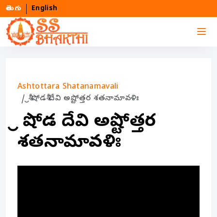
తెలుగు
English
Ashtottara Shatanamavali
శ్రీ షోడశీ దేవి అష్టోత్తర శతనామావళిః
శ్రీ షోడశీ దేవి అష్టోత్తర
శతనామావళిః