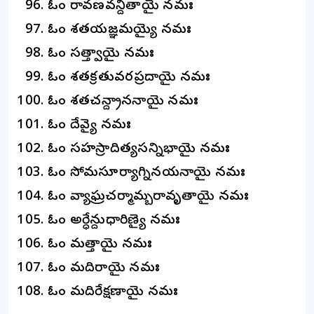
ఓం రావణవన్దితాయై నమః
ఓం శతయజ్ఞమయ్యై నమః
ఓం సత్త్వాయై నమః
ఓం శతక్రతువరప్రదాయై నమః
ఓం శతచన్ద్రాననాయై నమః
ఓం దేవ్యై నమః
ఓం సహస్రాదిత్యసన్నిభాయై నమః
ఓం సోమసూర్యాగ్నినయనాయై నమః
ఓం వ్యాఘ్రచర్మామ్బరావృతాయై నమః
ఓం అర్ధేన్దుధారిణ్యై నమః
ఓం మత్తాయై నమః
ఓం మదిరాయై నమః
ఓం మదిరేక్షణాయై నమః