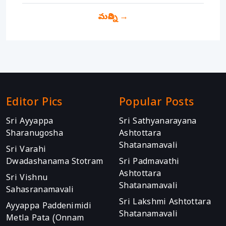
మరిన్ని
→
Editor Pics
Popular Posts
Sri Ayyappa
Sri Sathyanarayana
Sharanugosha
Ashtottara
Shatanamavali
Sri Varahi
Dwadashanama Stotram
Sri Padmavathi
Ashtottara
Sri Vishnu
Shatanamavali
Sahasranamavali
Sri Lakshmi Ashtottara
Ayyappa Paddenimidi
Shatanamavali
Metla Pata (Onnam