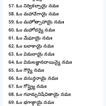
ఓం నిర్వికల్పాయై నమః
ఓం మహావేగాయై నమః
ఓం మహోత్సాహాయై నమః
ఓం మహోదర్యై నమః
ఓం మేఘాయై నమః
ఓం బలాకాయై నమః
ఓం విమలాయై నమః
ఓం విమలజ్ఞానదాయిన్యై నమః
ఓం గౌర్యై నమః
ఓం వసున్ధరాయై నమః
ఓం గోప్త్ర్యై నమః
ఓం గవామ్పతినిషేవితాయై నమః
ఓం భగాఙ్గాయై నమః