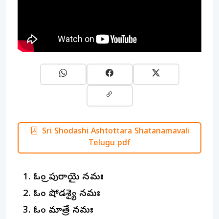
Sri Shodashi Ashtottara Shatanamavali
Telugu pdf
ఓం త్రిపురాయై నమః
ఓం షోడశ్యై నమః
ఓం మాత్రే నమః