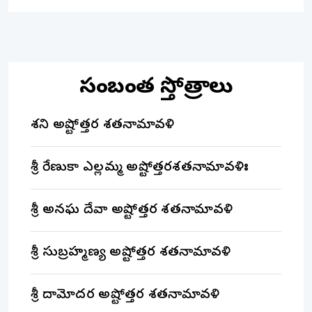
సంబంధిత స్తోత్రాలు
శని అష్టోత్తర శతనామావళి
శ్రీ రేణుకా ఎల్లమ్మ అష్టోత్తరశతనామావళిః
శ్రీ అనఘ దేవా అష్టోత్తర శతనామావళి
శ్రీ సుబ్రహ్మణ్య అష్టోత్తర శతనామావళి
శ్రీ దామోదర అష్టోత్తర శతనామావళి