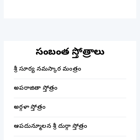
సంబంధిత స్తోత్రాలు
శ్రీ సూర్య నమస్కార మంత్రం
అపరాజితా స్తోత్రం
అర్గళా స్తోత్రం
ఆపదున్మూలన శ్రీ దుర్గా స్తోత్రం