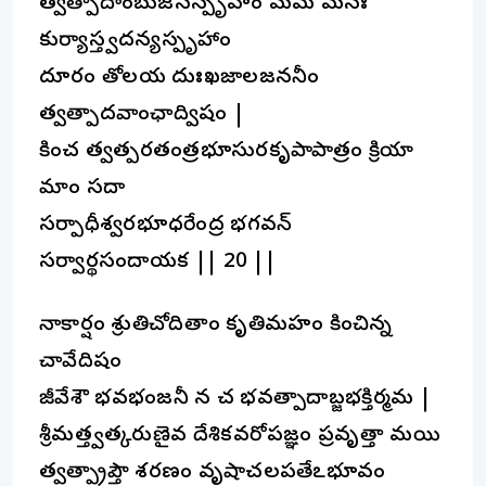
త్వత్పాదాంబుజసస్పృహం మమ మనః
కుర్యాస్త్వదన్యస్పృహాం
దూరం తోలయ దుఃఖజాలజననీం
త్వత్పాదవాంఛాద్విషం |
కించ త్వత్పరతంత్రభూసురకృపాపాత్రం క్రియా
మాం సదా
సర్పాధీశ్వరభూధరేంద్ర భగవన్
సర్వార్థసందాయక || 20 ||
నాకార్షం శ్రుతిచోదితాం కృతిమహం కించిన్న
చావేదిషం
జీవేశౌ భవభంజనీ న చ భవత్పాదాబ్జభక్తిర్మమ |
శ్రీమత్త్వత్కరుణైవ దేశికవరోపజ్ఞం ప్రవృత్తా మయి
త్వత్ప్రాప్తౌ శరణం వృషాచలపతేఽభూవం