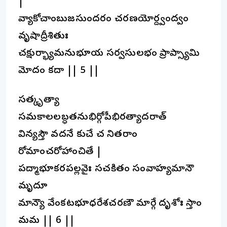
|
వ్యాకోచాంబుజసుందరం చరణయోర్ద్వంద్వం
వృషాద్రీశితుః
చక్షుర్భ్యామనుభూయ సర్వసులభం ప్రాప్స్యామి
మోదం కదా || 5 ||
సత్కృత్యా
సమకాలలబ్ధతనుభిర్గోపీభిరత్యాదరాత్
విన్యస్తౌ వదనే కుచే చ నితరాం
రోమాంచరోహాంచితే |
పద్మాభూకరపల్లవైః సచకితం సంవాహ్యమానౌ
మృదూ
మాన్యౌ వేంకటభూధరేశచరణౌ మార్గే దృశోః స్తాం
మమ || 6 ||