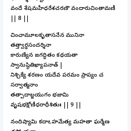
వందే శేషమహీధరేశచరణౌ వందారుచింతామణీ
|| 8 ||
చించామూలకృతాసనేన మునినా
తత్త్వార్థసందర్శినా
కారుణ్యేన జగద్ధితం కథయతా
స్వానుష్ఠితిఖ్యాపనాత్ |
నిశ్చిక్యే శరణం యదేవ పరమం ప్రాప్యం చ
సర్వాత్మనాం
తత్పాదాబ్జయుగం భజామి
వృషభక్షోణీధరాధీశితుః || 9 ||
నందిష్యామి కదాఽహమేత్య మహతా ఘర్మేణ