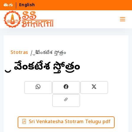
తెలుగు
English
Stotras
శ్రీ వేంకటేశ స్తోత్రం
శ్రీ వేంకటేశ స్తోత్రం
Sri Venkatesha Stotram Telugu pdf