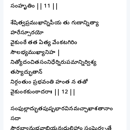
సంహృతిం || 11 ||
శేషిత్వప్రముఖాన్నిపీయ తు గుణాన్నిత్యా
హరేస్సూరయో
వైకుంఠే తత ఏత్య వేంకటగిరిం
సౌలభ్యముఖ్యానిహ |
నిత్యోదంచితసంనిధేర్నిరుపమాన్నిర్విశ్య
తస్యాద్భుతాన్
నిర్గంతుం ప్రభవంతి హంత న తతో
వైకుంఠకుంఠాదరాః || 12 ||
సంఫుల్లాద్భుతపుష్పభారవినమచ్ఛాఖాశతానాం
సదా
సౌరభ్యానుభవాభియన్మధులిహాం సంఘైర్వృతే