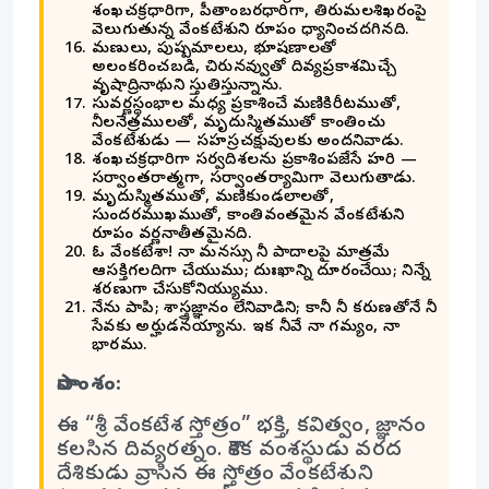
శంఖచక్రధారిగా, పీతాంబరధారిగా, తిరుమలశిఖరంపై
వెలుగుతున్న వేంకటేశుని రూపం ధ్యానించదగినది.
మణులు, పుష్పమాలలు, భూషణాలతో
అలంకరించబడి, చిరునవ్వుతో దివ్యప్రకాశమిచ్చే
వృషాద్రినాథుని స్తుతిస్తున్నాను.
సువర్ణస్థంభాల మధ్య ప్రకాశించే మణికిరీటముతో,
నీలనేత్రములతో, మృదుస్మితముతో కాంతించు
వేంకటేశుడు — సహస్రచక్షువులకు అందనివాడు.
శంఖచక్రధారిగా సర్వదిశలను ప్రకాశింపజేసే హరి —
సర్వాంతరాత్మగా, సర్వాంతర్యామిగా వెలుగుతాడు.
మృదుస్మితముతో, మణికుండలాలతో,
సుందరముఖముతో, కాంతివంతమైన వేంకటేశుని
రూపం వర్ణనాతీతమైనది.
ఓ వేంకటేశా! నా మనస్సు నీ పాదాలపై మాత్రమే
ఆసక్తిగలదిగా చేయుము; దుఃఖాన్ని దూరంచేయి; నిన్నే
శరణుగా చేసుకోనియ్యుము.
నేను పాపి; శాస్త్రజ్ఞానం లేనివాడిని; కానీ నీ కరుణతోనే నీ
సేవకు అర్హుడనయ్యాను. ఇక నీవే నా గమ్యం, నా
భారము.
సారాంశం:
ఈ “శ్రీ వేంకటేశ స్తోత్రం” భక్తి, కవిత్వం, జ్ఞానం
కలసిన దివ్యరత్నం. కౌశిక వంశస్థుడు వరద
దేశికుడు వ్రాసిన ఈ స్తోత్రం వేంకటేశుని