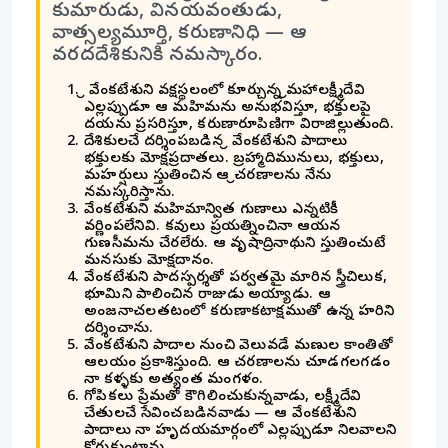
కుమారుడు, వినయవంతుడు,
వాత్సల్యమూర్తి, కరుణానిధి — ఆ
వరదదేశికునికి నమస్కారం.
శ్రీ వేంకటేశుని వక్షస్థలంలో కూర్చున్న శ్రీమహాలక్ష్మీదేవి
ఎల్లప్పుడూ ఆ మహిమను అనుభవిస్తూ, భక్తులపై
దయను ప్రసరిస్తూ, కరుణారూపిణిగా విరాజిల్లుతుంది.
దేశికులచే దర్శింపబడిన శ్రీ వేంకటేశుని పాదాలు
భక్తులకు మోక్షప్రదాతలు. బ్రహ్మాదిమునులు, భక్తులు,
మహర్షులు స్తుతించిన ఆ శ్రీచరణాలను నేను
నమస్కరిస్తాను.
వేంకటేశుని మహిమాన్విత గుణాలు ఎన్నటికీ
వర్ణింపలేనివి. కవులు ప్రయత్నించినా ఆయన
గుణసీమను చేరలేరు. ఆ వృషాద్రినాథుని స్తుతించుటే
మనసుకు మోక్షదానం.
వేంకటేశుని పాదస్పర్శతో పర్వతమై మారిన స్త్రీచిలుక,
భూమిని పాలించిన రాజుడు అయ్యాడు. ఆ
అంజనాచలతటంలో కరుణాకటాక్షముతో ఉన్న హరిని
దర్శించాను.
వేంకటేశుని పాదాల నుంచి వెలువడే మణుల కాంతితో
ఆలయం ప్రకాశిస్తుంది. ఆ చరణాలను చూడగలగడం
నా కళ్ళకు అత్యంత మంగళం.
గోపికలు ప్రేమతో కౌగిలించుకున్నవాడు, లక్ష్మీదేవి
చేతులచే సేవించబడినవాడు — ఆ వేంకటేశుని
పాదాలు నా హృదయమార్గంలో ఎల్లప్పుడూ నిలవాలని