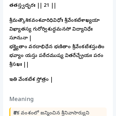
తతస్త్వద్భరః || 21 ||
శ్రీమత్కౌశికవంశవారిధివిధోః శ్రీవేంకటేశాఖ్యయా
విఖ్యాతస్య గురోర్విశుద్ధమనసో విద్యానిధేః
సూనునా |
భక్త్యైతాం వరదాభిధేన భణితాం శ్రీవేంకటేశస్తుతిం
భవ్యాం యస్తు పఠేదముష్య వితరేచ్ఛ్రేయః పరం
శ్రీసఖః ||
ఇతి వేంకటేశ స్తోత్రం |
Meaning
కౌశిక వంశంలో జన్మించిన శ్రీనివాసార్యుని