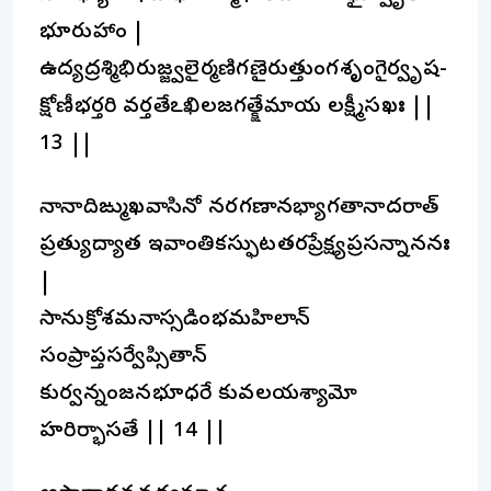
భూరుహాం |
ఉద్యద్రశ్మిభిరుజ్జ్వలైర్మణిగణైరుత్తుంగశృంగైర్వృష-
క్షోణీభర్తరి వర్తతేఽఖిలజగత్క్షేమాయ లక్ష్మీసఖః ||
13 ||
నానాదిఙ్ముఖవాసినో నరగణానభ్యాగతానాదరాత్
ప్రత్యుద్యాత ఇవాంతికస్ఫుటతరప్రేక్ష్యప్రసన్నాననః
|
సానుక్రోశమనాస్సడింభమహిలాన్
సంప్రాప్తసర్వేప్సితాన్
కుర్వన్నంజనభూధరే కువలయశ్యామో
హరిర్భాసతే || 14 ||