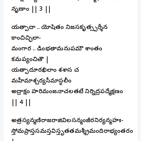
నృణాం || 3 ||
యత్పాదా .. యోషితం నిజసకృత్స్పర్శేన
కాంచిచ్ఛిలా-
మంగార .. డింభతామనుపమౌ శాంతం
కమప్యంచితౌ |
యత్పాదూరఖిలాం శశాస చ
మహీమాశ్చర్యసీమాస్థలీం
అద్రాక్షం హరిమంజనాచలతటే నిర్నిద్రపద్మేక్షణం
|| 4 ||
అత్రస్యన్మణిరాజరాజివిలసన్మంజీరనిర్యన్మహః-
స్తోమప్రాస్తసమస్తవిస్తృతతమశ్శ్రీమందిరాభ్యంతరం