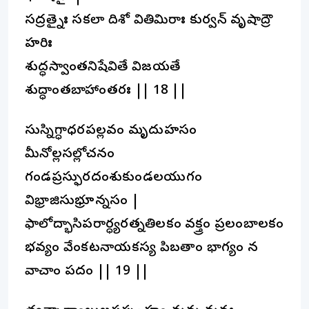
సద్రత్నైః సకలా దిశో వితిమిరాః కుర్వన్ వృషాద్రౌ
హరిః
శుద్ధస్వాంతనిషేవితే విజయతే
శుద్ధాంతబాహాంతరః || 18 ||
సుస్నిగ్ధాధరపల్లవం మృదుహసం
మీనోల్లసల్లోచనం
గండప్రస్ఫురదంశుకుండలయుగం
విభ్రాజిసుభ్రూన్నసం |
ఫాలోద్భాసిపరార్ధ్యరత్నతిలకం వక్త్రం ప్రలంబాలకం
భవ్యం వేంకటనాయకస్య పిబతాం భాగ్యం న
వాచాం పదం || 19 ||