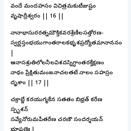
వందే మందహసం విచిత్రమకుటీజుష్టం
వృషాద్రీశ్వరం || 16 ||
నానాభాసురరత్నమౌక్తికవరశ్రేణీలసత్తోరణ-
స్వర్ణస్తంభయుగాంతరాలకభృశప్రద్యోతమానాననం
|
ఆనాసశ్రుతిలోలనీలవిశదస్నిగ్ధాంతరక్తేక్షణం
నాథం ప్రేక్షితుమంజనాచలతటే నాలం సహస్రం
దృశాం || 17 ||
చక్రాబ్జే కరయుగ్మకేన సతతం బిభ్రత్ కరేణ
స్పృశన్
సవ్యేనోరుమపీతరేణ చరణౌ సందర్శయన్
భూషణైః |