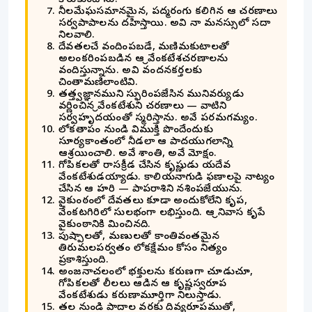
కోరుకుంటాను.
నీలమేఘసమానమైన, పద్మరంగు కలిగిన ఆ చరణాలు
సర్వపాపాలను దహిస్తాయి. అవి నా మనస్సులో సదా
నిలవాలి.
దేవతలచే వందింపబడే, మణిమకుటాలతో
అలంకరింపబడిన ఆ శ్రీవేంకటేశచరణాలను
వందిస్తున్నాను. అవి వందనకర్తలకు
చింతామణిలాంటివి.
తత్త్వజ్ఞానముని స్ఫురింపజేసిన మునివర్యుడు
వర్ణించిన శ్రీవేంకటేశుని చరణాలు — వాటిని
సర్వహృదయంతో స్మరిస్తాను. అవే పరమగమ్యం.
లోకతాపం నుండి విముక్తి పొందేందుకు
సూర్యకాంతంలో నీడలా ఆ పాదయుగలాన్ని
ఆశ్రయించాలి. అవే శాంతి, అవే మోక్షం.
గోపికలతో రాసక్రీడ చేసిన కృష్ణుడు యదేవ
వేంకటేశుడయ్యాడు. కాలియనాగుడి ఫణాలపై నాట్యం
చేసిన ఆ హరి — పాపరాశిని నశింపజేయును.
వైకుంఠంలో దేవతలు కూడా అందుకోలేని కృప,
వేంకటగిరిలో సులభంగా లభిస్తుంది. ఆ శ్రీనివాస కృపే
వైకుంఠానికి మించినది.
పుష్పాలతో, మణులతో కాంతివంతమైన
తిరుమలపర్వతం లోకక్షేమం కోసం నిత్యం
ప్రకాశిస్తుంది.
అంజనాచలంలో భక్తులను కరుణగా చూడుచూ,
గోపికలతో లీలలు ఆడిన ఆ కృష్ణస్వరూప
వేంకటేశుడు కరుణామూర్తిగా నిలుస్తాడు.
తల నుండి పాదాల వరకు దివ్యరూపముతో,