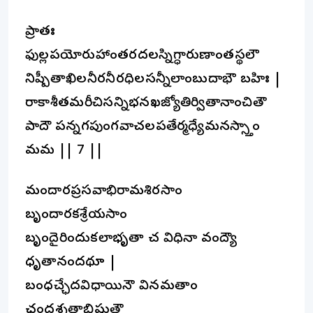
ప్రాతః
ఫుల్లపయోరుహాంతరదలస్నిగ్ధారుణాంతస్థలౌ
నిష్పీతాఖిలనీరనీరధిలసన్నీలాంబుదాభౌ బహిః |
రాకాశీతమరీచిసన్నిభనఖజ్యోతిర్వితానాంచితౌ
పాదౌ పన్నగపుంగవాచలపతేర్మధ్యేమనస్స్తాం
మమ || 7 ||
మందారప్రసవాభిరామశిరసాం
బృందారకశ్రేయసాం
బృందైరిందుకలాభృతా చ విధినా వంద్యౌ
ధృతానందథూ |
బంధచ్ఛేదవిధాయినౌ వినమతాం
ఛందశ్శతాభిష్టుతౌ