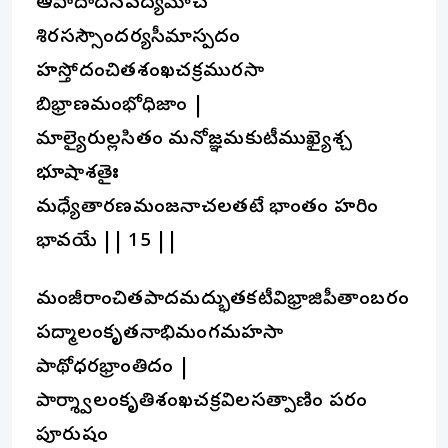
ఆపాదాదనవద్యమాచ
శిరసస్సౌందర్యసీమాస్పదం
హస్తోదంచితశంఖచక్రమురసా
బిభ్రాణమంభోధిజాం |
మాల్యైరుల్లసితం మనోజ్ఞమకుటీముఖ్యైశ్చ
భూషాశతైః
మధ్యేతారణమంజనాచలతటే భాంతం హరిం
భావయే || 15 ||
మంజీరాంచితపాదమద్భుతకటీవిభ్రాజిపీతాంబరం
పద్మాలంకృతనాభిమంగమహసా
పాథోధరభ్రాంతిదం |
పార్శ్వాలంకృతిశంఖచక్రవిలసత్పాణిం పరం
పూరుషం