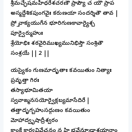
శ్రీమచ్ఛేషమహీధరేశచరణౌ ప్రాప్యౌ చ యౌ ప్రాపకౌ
అస్మద్దేశికపుంగవైః కరుణయా సందర్శితౌ తావకౌ |
ప్రోక్తౌ వాక్యయుగేన భూరిగుణకావార్యైశ్చ
పూర్వైర్ముహుః
శ్రేయోభిః శఠవైరిముఖ్యమునిభిస్తౌ సంశ్రితౌ
సంశ్రయే || 2 ||
యస్యైకం గుణమాదృతాః కవయితుం నిత్యాః
ప్రవృత్తా గిరః
తస్యాభూమితయా
స్వవాఙ్మనసయోర్వైక్లబ్యమాసేదిరే |
తత్తాదృగ్బహుసద్గుణం కవయితుం
మోహాద్వృషాద్రీశ్వరం
కాంక్షే కార్యవివేచనం న హి భవేన్మూఢాశయానాం