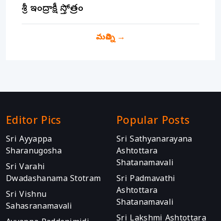
శ్రీ ఇంద్రాక్షీ స్తోత్రం
మరిన్ని
→
Editor Pics
Popular Posts
Sri Ayyappa
Sri Sathyanarayana
Sharanugosha
Ashtottara
Shatanamavali
Sri Varahi
Dwadashanama Stotram
Sri Padmavathi
Ashtottara
Sri Vishnu
Shatanamavali
Sahasranamavali
Sri Lakshmi Ashtottara