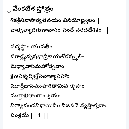
శ్రీ వేంకటేశ స్తోత్రం
కౌశికశ్రీనివాసార్యతనయం వినయోజ్జ్వలం |
వాత్సల్యాదిగుణావాసం వందే వరదదేశికం ||
పద్మస్థాం యువతీం
పరార్ధ్యవృషభాద్రీశాయతోరస్స్థలీ-
మధ్యావాసమహోత్సవాం
క్షణసకృద్విశ్లేషవాక్యాసహాం |
మూర్తీభావముపాగతామివ కృపాం
ముగ్ధాఖిలాంగాం శ్రియం
నిత్యానందవిధాయినీం నిజపదే న్యస్తాత్మనాం
సంశ్రయే || 1 ||