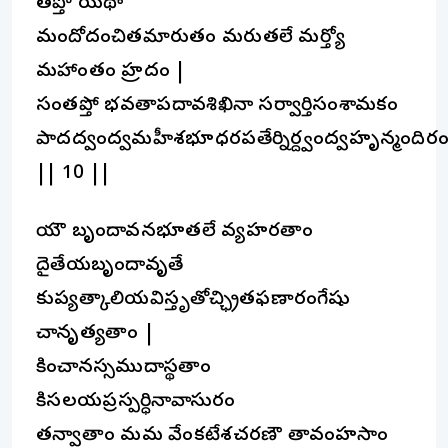
తప్తో యథా
మందోదంచితమారుతం మరుతలే మర్త్యో
మహాంతం హ్రదం |
సంతప్తో భవతాపదావశిఖినా సర్వార్తిసంశామకం
పాదద్వంద్వమహీశభూధరపతేర్నిర్ద్వంద్వహృన్మందిర
|| 10 ||
యౌ బృందావనభూతలే వ్యహరతాం
దైతేయబృందావృతే
కుప్యత్కాలియవిస్తృతోచ్ఛ్రితఫణారంగేషు
చానృత్యతాం |
కించానస్సముదాస్థతాం
కిసలయప్రస్పర్ధినావాసురం
తన్వాతాం మమ వేంకటేశచరణౌ తావంహసాం