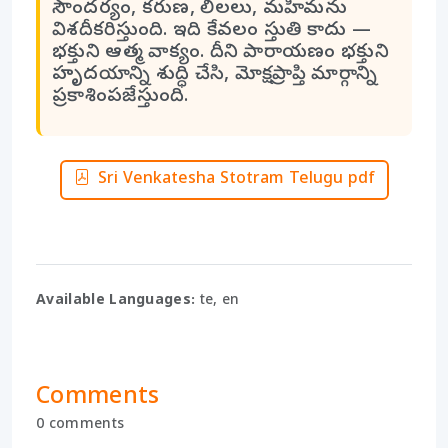
సౌందర్యం, కరుణ, లీలలు, మహిమను
విశదీకరిస్తుంది. ఇది కేవలం స్తుతి కాదు —
భక్తుని ఆత్మ వాక్యం. దీని పారాయణం భక్తుని
హృదయాన్ని శుద్ధి చేసి, మోక్షప్రాప్తి మార్గాన్ని
ప్రకాశింపజేస్తుంది.
Sri Venkatesha Stotram Telugu pdf
Available Languages:
te, en
Comments
0 comments