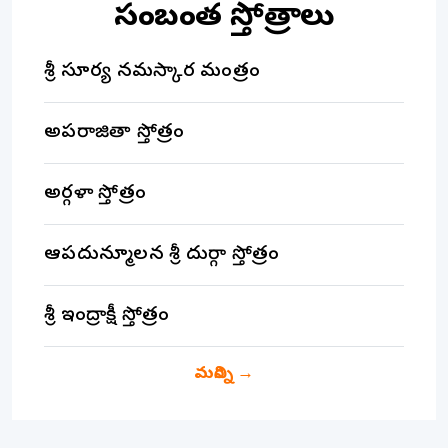
సంబంధిత స్తోత్రాలు
శ్రీ సూర్య నమస్కార మంత్రం
అపరాజితా స్తోత్రం
అర్గళా స్తోత్రం
ఆపదున్మూలన శ్రీ దుర్గా స్తోత్రం
శ్రీ ఇంద్రాక్షీ స్తోత్రం
మరిన్ని
→