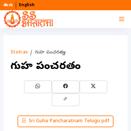
తెలుగు
English
Stotras
గుహ పంచరత్నం
గుహ పంచరత్నం
Sri Guha Pancharatnam Telugu pdf