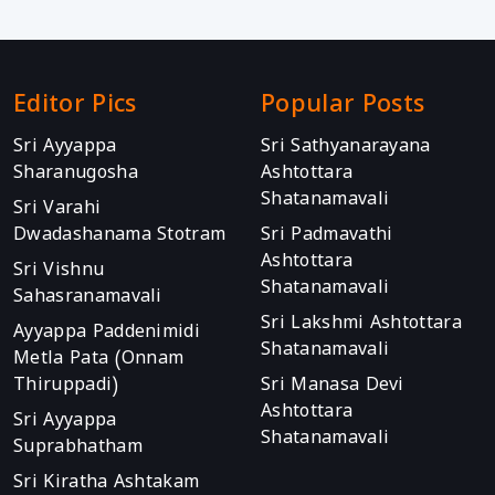
Editor Pics
Popular Posts
Sri Ayyappa
Sri Sathyanarayana
Sharanugosha
Ashtottara
Shatanamavali
Sri Varahi
Dwadashanama Stotram
Sri Padmavathi
Ashtottara
Sri Vishnu
Shatanamavali
Sahasranamavali
Sri Lakshmi Ashtottara
Ayyappa Paddenimidi
Shatanamavali
Metla Pata (Onnam
Thiruppadi)
Sri Manasa Devi
Ashtottara
Sri Ayyappa
Shatanamavali
Suprabhatham
Sri Kiratha Ashtakam