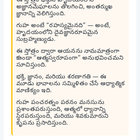
ఈ స్తోత్రం భక్తుని హృదయంలోని
అజ్ఞానమేఘాలను తొలగించి, అంతర్ముఖ
జ్ఞానాన్ని వెలిగిస్తుంది.
గుహ అంటే “రహస్యమైనది” — అంటే,
హృదయంలోని దైవజ్ఞానరూపమైన
సుబ్రహ్మణ్యుడు.
ఈ స్తోత్రం ద్వారా ఆయనను నామమాత్రంగా
కాకుండా “ఆత్మస్వరూపంగా” అనుభవించమని
సూచిస్తుంది.
భక్తి, జ్ఞానం, మరియు శరణాగతి — ఈ
మూడు భావాలను సమ్మిళితం చేసే ఆధ్యాత్మిక
మాణిక్యం ఇది.
గుహ పంచరత్నం పఠనం మనసును
ప్రశాంతపరుస్తుంది, ఆత్మలో ధ్యానాన్ని
స్థిరపరుస్తుంది, మరియు శివకుమారుని
కృపను ప్రసాదిస్తుంది.