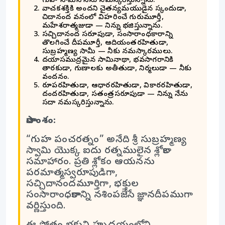
గుహ స్వామిని నేను నమస్కరిస్తున్నాను.
వాచకశక్తికి అందని చైతన్యమయుడైన స్కందుడా,
చిదానంద వనంలో విహరించే గురుమూర్తీ,
మహేశ్వరాత్మజుడా — నిన్ను భజిస్తున్నాను.
సచ్చిదానంద స్వరూపుడా, సంసారాంధకారాన్ని
తొలగించే దీపమూర్తీ, ఆదియంతరహితుడా,
సుబ్రహ్మణ్య స్వామీ — నీకు నమస్కారములు.
దయాసముద్రమైన స్వామినాథా, భవసాగరానికి
తారకుడా, గుణాలకు అతీతుడా, నిర్మలుడా — నీకు
వందనం.
రూపరహితుడా, ఆధారరహితుడా, వికారరహితుడా,
ద్వంద్వరహితుడా, స్వతంత్రస్వరూపుడా — నిన్ను నేను
సదా నమస్కరిస్తున్నాను.
సారాంశం:
“గుహ పంచరత్నం” అనేది శ్రీ సుబ్రహ్మణ్య
స్వామి యొక్క ఐదు రత్నములైన శ్లోకాల
సమాహారం. ప్రతి శ్లోకం ఆయనను
పరమాత్మస్వరూపుడిగా,
సచ్చిదానందమూర్తిగా, భక్తుల
సంసారాంధకారాన్ని నశింపజేసే జ్ఞానదీపముగా
వర్ణిస్తుంది.