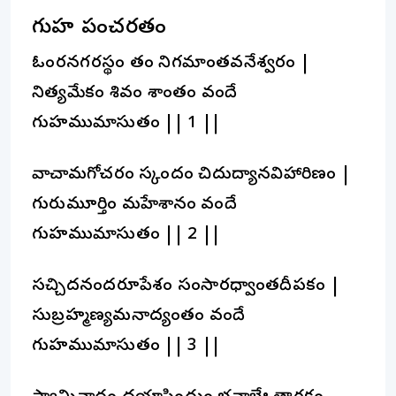
గుహ పంచరత్నం
ఓంకారనగరస్థం తం నిగమాంతవనేశ్వరం |
నిత్యమేకం శివం శాంతం వందే
గుహముమాసుతం || 1 ||
వాచామగోచరం స్కందం చిదుద్యానవిహారిణం |
గురుమూర్తిం మహేశానం వందే
గుహముమాసుతం || 2 ||
సచ్చిదనందరూపేశం సంసారధ్వాంతదీపకం |
సుబ్రహ్మణ్యమనాద్యంతం వందే
గుహముమాసుతం || 3 ||