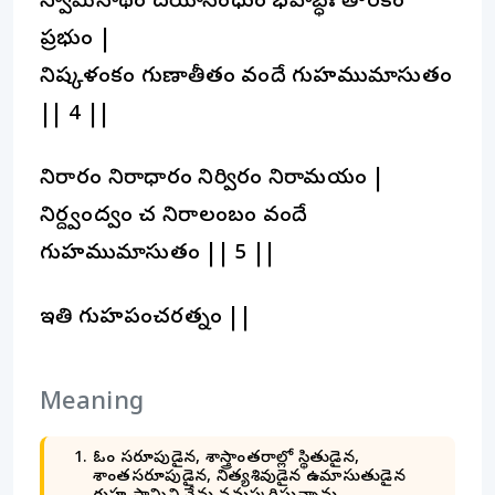
స్వామినాథం దయాసింధుం భవాబ్ధేః తారకం
ప్రభుం |
నిష్కళంకం గుణాతీతం వందే గుహముమాసుతం
|| 4 ||
నిరాకారం నిరాధారం నిర్వికారం నిరామయం |
నిర్ద్వంద్వం చ నిరాలంబం వందే
గుహముమాసుతం || 5 ||
ఇతి గుహపంచరత్నం ||
Meaning
ఓం స్వరూపుడైన, శాస్త్రాంతరాల్లో స్థితుడైన,
శాంతస్వరూపుడైన, నిత్యశివుడైన ఉమాసుతుడైన