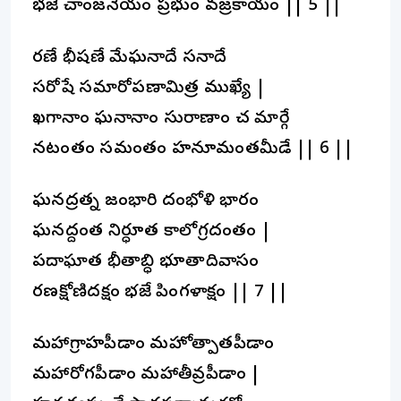
భజే చాంజనేయం ప్రభుం వజ్రకాయం || 5 ||
రణే భీషణే మేఘనాదే సనాదే
సరోషే సమారోపణామిత్ర ముఖ్యే |
ఖగానాం ఘనానాం సురాణాం చ మార్గే
నటంతం సమంతం హనూమంతమీడే || 6 ||
ఘనద్రత్న జంభారి దంభోళి భారం
ఘనద్దంత నిర్ధూత కాలోగ్రదంతం |
పదాఘాత భీతాబ్ధి భూతాదివాసం
రణక్షోణిదక్షం భజే పింగళాక్షం || 7 ||
మహాగ్రాహపీడాం మహోత్పాతపీడాం
మహారోగపీడాం మహాతీవ్రపీడాం |