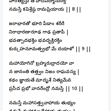
హరత్యస్తు తే పాదపద్మానురక్తో
నమస్తే కపిశ్రేష్ఠ రామప్రియాయ || 8 ||
జరాభారతో భూరి పీడాం శరీరే
నిరాధారణారూఢ గాఢ ప్రతాపీ |
భవత్పాదభక్తిం భవద్భక్తిరక్తిం
కురు శ్రీహనూమత్ప్రభో మే దయాళో || 9 ||
మహాయోగినో బ్రహ్మరుద్రాదయో వా
న జానంతి తత్త్వం నిజం రాఘవస్య |
కథం జ్ఞాయతే మాదృశే నిత్యమేవ
ప్రసీద ప్రభో వానరేంద్రో నమస్తే || 10 ||
నమస్తే మహాసత్త్వవాహాయ తుభ్యం