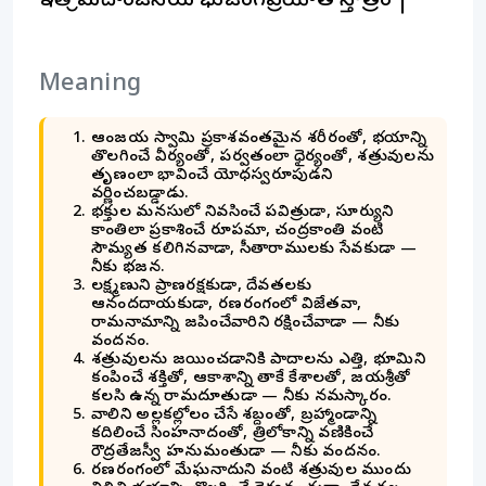
ఇతి శ్రీమదాంజనేయ భుజంగప్రయాత స్తోత్రం |
Meaning
ఆంజనేయ స్వామి ప్రకాశవంతమైన శరీరంతో, భయాన్ని
తొలగించే వీర్యంతో, పర్వతంలా ధైర్యంతో, శత్రువులను
తృణంలా భావించే యోధస్వరూపుడని
వర్ణించబడ్డాడు.
భక్తుల మనసులో నివసించే పవిత్రుడా, సూర్యుని
కాంతిలా ప్రకాశించే రూపమా, చంద్రకాంతి వంటి
సౌమ్యత కలిగినవాడా, సీతారాములకు సేవకుడా —
నీకు భజన.
లక్ష్మణుని ప్రాణరక్షకుడా, దేవతలకు
ఆనందదాయకుడా, రణరంగంలో విజేతవా,
రామనామాన్ని జపించేవారిని రక్షించేవాడా — నీకు
వందనం.
శత్రువులను జయించడానికి పాదాలను ఎత్తి, భూమిని
కంపించే శక్తితో, ఆకాశాన్ని తాకే కేశాలతో, జయశ్రీతో
కలసి ఉన్న రామదూతుడా — నీకు నమస్కారం.
వాలిని అల్లకల్లోలం చేసే శబ్దంతో, బ్రహ్మాండాన్ని
కదిలించే సింహనాదంతో, త్రిలోకాన్ని వణికించే
రౌద్రతేజస్వీ హనుమంతుడా — నీకు వందనం.
రణరంగంలో మేఘనాదుని వంటి శత్రువుల ముందు