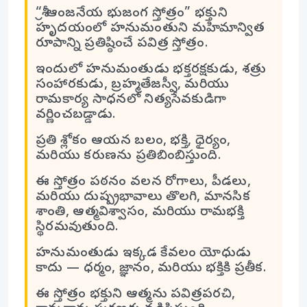
“శ్రీ ఆంజనేయ భుజంగ స్తోత్రం” భక్తుని
హృదయంలో హనుమంతుని మహిమాన్విత
రూపాన్ని ప్రతిష్ఠించే పవిత్ర స్తోత్రం.
ఇందులో హనుమంతుడు భక్తరక్షకుడు, శత్రు
సంహారకుడు, బ్రహ్మతేజస్వీ, మరియు
రామకార్య సాధనలో నిత్యసేవకుడిగా
వర్ణించబడ్డాడు.
ప్రతి శ్లోకం ఆయన బలం, భక్తి, ధైర్యం,
మరియు కరుణను ప్రతిబింబిస్తుంది.
ఈ స్తోత్రం పఠనం వలన రోగాలు, పీడలు,
మరియు దుష్ప్రభావాలు తొలగి, మానసిక
శాంతి, ఆత్మవిశ్వాసం, మరియు రామభక్తి
స్థిరమవుతుంది.
హనుమంతుడు ఇక్కడ కేవలం యోధుడు
కాదు — ధర్మం, జ్ఞానం, మరియు భక్తికి ప్రతీక.
ఈ స్తోత్రం భక్తుని ఆత్మను పవిత్రపరచి,