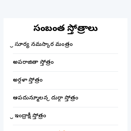
సంబంధిత స్తోత్రాలు
శ్రీ సూర్య నమస్కార మంత్రం
అపరాజితా స్తోత్రం
అర్గళా స్తోత్రం
ఆపదున్మూలన శ్రీ దుర్గా స్తోత్రం
శ్రీ ఇంద్రాక్షీ స్తోత్రం