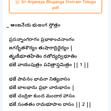
Sri Anjaneya Bhujanga Stotram Telugu
pdf
శ్రీ ఆంజనేయ భుజంగ స్తోత్రం
ప్రసన్నాంగరాగం ప్రభాకాంచనాంగం
జగద్భీతశౌర్యం తుషారాద్రిధైర్యం |
తృణీభూతహేతిం రణోద్యద్విభూతిం
భజే వాయుపుత్రం పవిత్రాప్తమిత్రం || 1 ||
భజే పావనం భావనా నిత్యవాసం
భజే బాలభాను ప్రభా చారుభాసం |
భజే చంద్రికా కుంద మందార హాసం
భజే సంతతం రామభూపాల దాసం || 2 ||