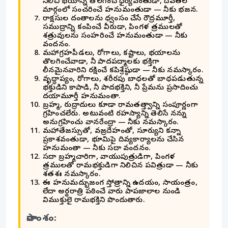
నిలిచి భయాన్ని తొలగించే ధైర్యవంతుడా, దేవతల
మార్గంలో సంచరించే హనుమంతుడా — నీకు భజన.
రాక్షసుల దంతాలను ధ్వంసం చేసే రౌద్రమూర్తీ,
సముద్రాన్ని కంపించే వీరుడా, పింగళ నేత్రములతో
శత్రువులను సంహరించే హనుమంతుడా — నీకు
వందనం.
మహాగ్రహపీడలు, రోగాలు, కష్టాలు, భయాలను
తొలగించేవాడా, నీ పాదపద్మాలకు భక్తిగా
లీనమైనవారిని రక్షించే కపిశ్రేష్ఠుడా — నీకు నమస్కారం.
వృద్ధాప్యం, రోగాలు, శరీరపు బాధలతో బాధపడుతున్న
భక్తుడిని కాపాడి, నీ పాదభక్తిని, నీ ప్రేమను ప్రసాదించు
దయామూర్తీ హనుమంతా.
బ్రహ్మ, రుద్రాదులు కూడా రామతత్త్వాన్ని సంపూర్ణంగా
గ్రహించలేరు. అటువంటి రహస్యాన్ని తెలిసే నన్ను
అనుగ్రహించు వానరేంద్రా — నీకు నమస్కారం.
మహాతేజస్సుతో, వజ్రదేహంతో, సూర్యుని కన్నా
ప్రకాశవంతుడా, భూమిపై దివ్యకార్యాలను చేసిన
హనుమంతా — నీకు సదా వందనం.
సదా బ్రహ్మచారిగా, వాయుపుత్రుడిగా, పింగళ
నేత్రములతో రామభక్తుడిగా నిలిచిన పవిత్రుడా — నీకు
శతశః నమస్కారం.
ఈ హనుమద్భుజంగ స్తోత్రాన్ని ఉదయం, సాయంత్రం,
లేదా అర్థరాత్రి పఠించే వారు పాపజాలాల నుండి
విముక్తులై రామభక్తిని పొందుతారు.
సారాంశం: