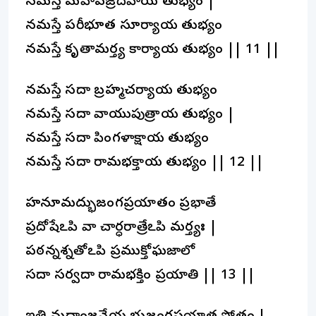
నమస్తే మహావజ్రదేహాయ తుభ్యం |
నమస్తే పరీభూత సూర్యాయ తుభ్యం
నమస్తే కృతామర్త్య కార్యాయ తుభ్యం || 11 ||
నమస్తే సదా బ్రహ్మచర్యాయ తుభ్యం
నమస్తే సదా వాయుపుత్రాయ తుభ్యం |
నమస్తే సదా పింగళాక్షాయ తుభ్యం
నమస్తే సదా రామభక్తాయ తుభ్యం || 12 ||
హనూమద్భుజంగప్రయాతం ప్రభాతే
ప్రదోషేఽపి వా చార్ధరాత్రేఽపి మర్త్యః |
పఠన్నశ్నతోఽపి ప్రముక్తోఘజాలో
సదా సర్వదా రామభక్తిం ప్రయాతి || 13 ||