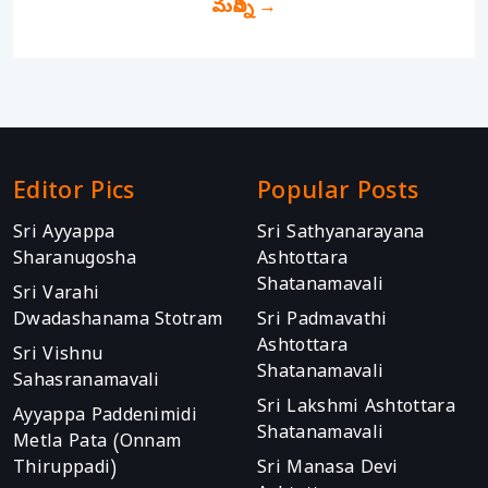
మరిన్ని
→
Editor Pics
Popular Posts
Sri Ayyappa
Sri Sathyanarayana
Sharanugosha
Ashtottara
Shatanamavali
Sri Varahi
Dwadashanama Stotram
Sri Padmavathi
Ashtottara
Sri Vishnu
Shatanamavali
Sahasranamavali
Sri Lakshmi Ashtottara
Ayyappa Paddenimidi
Shatanamavali
Metla Pata (Onnam
Thiruppadi)
Sri Manasa Devi