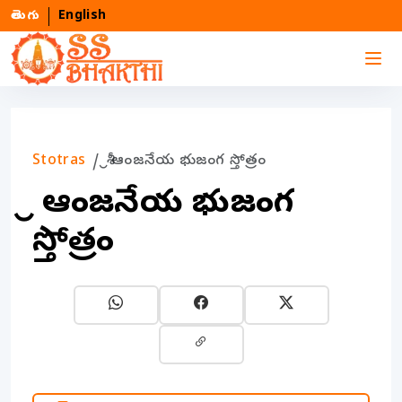
తెలుగు
English
Stotras
శ్రీ ఆంజనేయ భుజంగ స్తోత్రం
శ్రీ ఆంజనేయ భుజంగ
స్తోత్రం