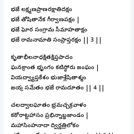
భజే లక్ష్మణప్రాణరక్షాతిదక్షం
భజే తోషితానేక గీర్వాణపక్షం |
భజే ఘోర సంగ్రామ సీమాహతాక్షం
భజే రామనామాతి సంప్రాప్తరక్షం || 3 ||
కృతాభీలనాధక్షితక్షిప్తపాదం
ఘనక్రాంత భృంగం కటిస్థోరు జంఘం |
వియద్వ్యాప్తకేశం భుజాశ్లేషితాశ్మం
జయశ్రీ సమేతం భజే రామదూతం || 4 ||
చలద్వాలఘాతం భ్రమచ్చక్రవాళం
కఠోరాట్టహాసం ప్రభిన్నాబ్జజాండం |
మహాసింహనాదా ద్విశీర్ణత్రిలోకం