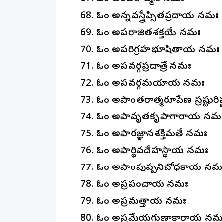
68. ఓం అన్నవస్త్రేప్సితప్రదాయ నమః
69. ఓం అపరాజితశక్తయే నమః
70. ఓం అపరిగ్రహభూషితాయ నమః
71. ఓం అపవర్గప్రదాత్రే నమః
72. ఓం అపవర్గమయాయ నమః
73. ఓం అపాంతరాత్మరూపేణ స్రష్టురి
74. ఓం అపావృతకృపాగారాయ నమ
75. ఓం అపారజ్ఞానశక్తిమతే నమః
76. ఓం అపార్థివదేహస్థాయ నమః
77. ఓం అపాంపుష్పనిబోధకాయ నమ
78. ఓం అప్రపంచాయ నమః
79. ఓం అప్రమత్తాయ నమః
80. ఓం అప్రమేయగుణాకారాయ నమ