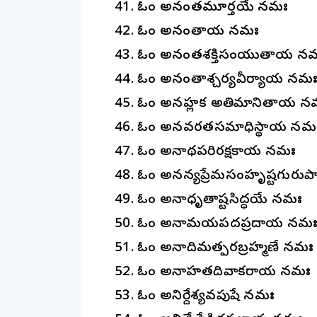
41. ఓం అనంతమూర్తయే నమః
42. ఓం అనంతాయ నమః
43. ఓం అనంతశక్తిసంయుతాయ న
44. ఓం అనంతాశ్చర్యవీర్యాయ నమ
45. ఓం అనహ్లక అతిమానితాయ న
46. ఓం అనవరతసమాధిస్థాయ నమ
47. ఓం అనాథపరిరక్షకాయ నమః
48. ఓం అనన్యప్రేమసంహృష్టగురు
49. ఓం అనాధృతాష్టసిద్ధయే నమః
50. ఓం అనామయపదప్రదాయ నమ
51. ఓం అనాదిమత్పరబ్రహ్మణే నమః
52. ఓం అనాహతదివాకరాయ నమః
53. ఓం అనిర్దేశ్యవపుషే నమః