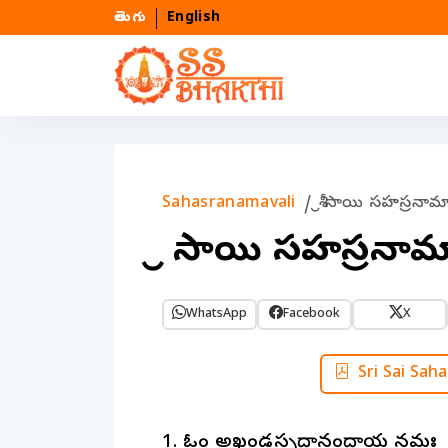
తెలుగు
English
Sahasranamavali
శ్రీ సాయి సహస్రనామ
శ్రీ సాయి సహస్రనా
WhatsApp
Facebook
X
Sri Sai Sah
1. ఓం అఖండసచ్చిదానందాయ నమః