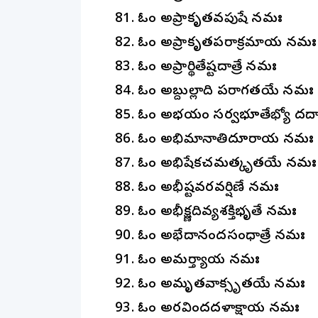
81. ఓం అప్రాకృతవపుషే నమః
82. ఓం అప్రాకృతపరాక్రమాయ నమః
83. ఓం అప్రార్థితేష్టదాత్రే నమః
84. ఓం అబ్దుల్లాది పరాగతయే నమః
85. ఓం అభయం సర్వభూతేభ్యో దదామ
86. ఓం అభిమానాతిదూరాయ నమః
87. ఓం అభిషేకచమత్కృతయే నమః
88. ఓం అభీష్టవరవర్షిణే నమః
89. ఓం అభీక్ష్ణదివ్యశక్తిభృతే నమః
90. ఓం అభేదానందసంధాత్రే నమః
91. ఓం అమర్త్యాయ నమః
92. ఓం అమృతవాక్సృతయే నమః
93. ఓం అరవిందదళాక్షాయ నమః