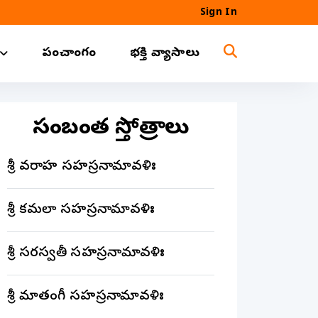
Sign In
పంచాంగం
భక్తి వ్యాసాలు
సంబంధిత స్తోత్రాలు
శ్రీ వరాహ సహస్రనామావళిః
శ్రీ కమలా సహస్రనామావళిః
శ్రీ సరస్వతీ సహస్రనామావళిః
శ్రీ మాతంగీ సహస్రనామావళిః