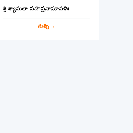
శ్రీ శ్యామలా సహస్రనామావళిః
మరిన్ని
→