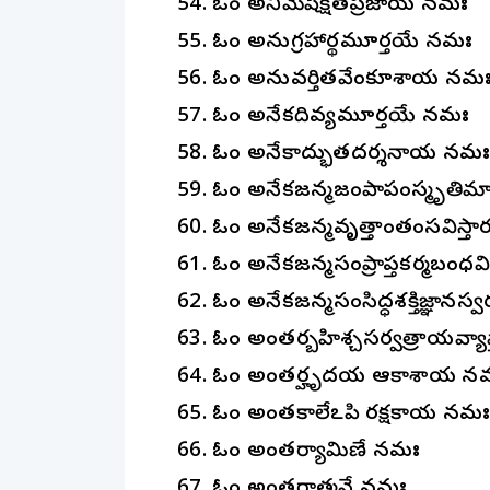
54. ఓం అనిమేషేక్షితప్రజాయ నమః
55. ఓం అనుగ్రహార్థమూర్తయే నమః
56. ఓం అనువర్తితవేంకూశాయ నమ
57. ఓం అనేకదివ్యమూర్తయే నమః
58. ఓం అనేకాద్భుతదర్శనాయ నమ
59. ఓం అనేకజన్మజంపాపంస్మృతిమ
60. ఓం అనేకజన్మవృత్తాంతంసవిస్
61. ఓం అనేకజన్మసంప్రాప్తకర్మబ
62. ఓం అనేకజన్మసంసిద్ధశక్తిజ్ఞాన
63. ఓం అంతర్బహిశ్చసర్వత్రాయవ్
64. ఓం అంతర్హృదయ ఆకాశాయ న
65. ఓం అంతకాలేఽపి రక్షకాయ నమ
66. ఓం అంతర్యామిణే నమః
67. ఓం అంతరాత్మనే నమః