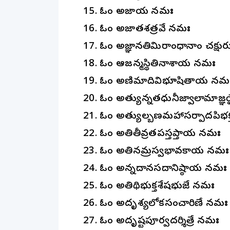
15. ఓం అజాయ నమః
16. ఓం అజాతశత్రవే నమః
17. ఓం అజ్ఞానతిమిరాంధానాం చక్ష
18. ఓం ఆజన్మస్థితినాశాయ నమః
19. ఓం అణిమాదివిభూషితాయ నమ
20. ఓం అత్యున్నతధునీజ్వాలామాజ
21. ఓం అత్యుల్బణమహాసర్పాదపిభక్తస
22. ఓం అతితీవ్రతపస్తప్తాయ నమః
23. ఓం అతినమ్రస్వభావకాయ నమః
24. ఓం అన్నదానసదానిష్ఠాయ నమః
25. ఓం అతిథిభుక్తశేషభుజే నమః
26. ఓం అదృశ్యలోకసంచారిణే నమః
27. ఓం అదృష్టపూర్వదర్శిత్రే నమః