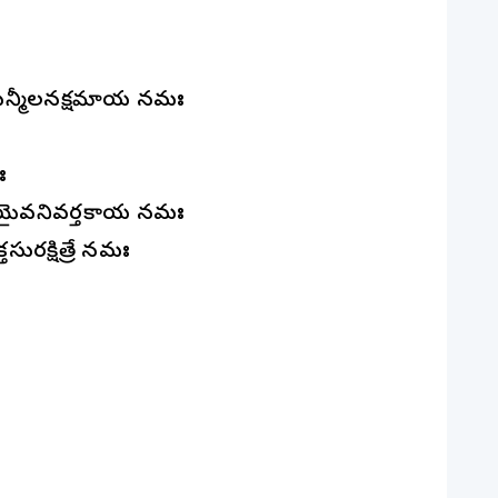
ురున్మీలనక్షమాయ నమః
ః
్ఞయైవనివర్తకాయ నమః
ురక్షిత్రే నమః