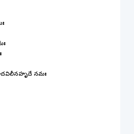
మః
ః
మః
ః
పాదవిలీనహృదే నమః
ః