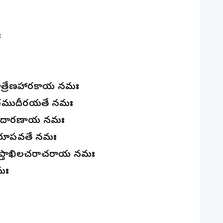
ః
ః
ాత్రేణహారకాయ నమః
తారముదీరయతే నమః
ంధవిదారణాయ నమః
స్వరూపవతే నమః
యాప్తాఖిలచరాచరాయ నమః
మః
ః