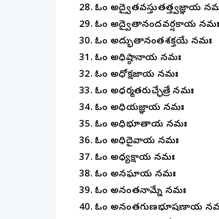
28. ఓం అద్వైతవస్తుతత్త్వజ్ఞాయ న
29. ఓం అద్వైతానందవర్షకాయ నమ
30. ఓం అద్భుతానంతశక్తయే నమః
31. ఓం అధిష్ఠానాయ నమః
32. ఓం అధోక్షజాయ నమః
33. ఓం అధర్మతరుచ్ఛేత్రే నమః
34. ఓం అధియజ్ఞాయ నమః
35. ఓం అధిభూతాయ నమః
36. ఓం అధిదైవాయ నమః
37. ఓం అధ్యక్షాయ నమః
38. ఓం అనఘాయ నమః
39. ఓం అనంతనామ్నే నమః
40. ఓం అనంతగుణభూషణాయ న