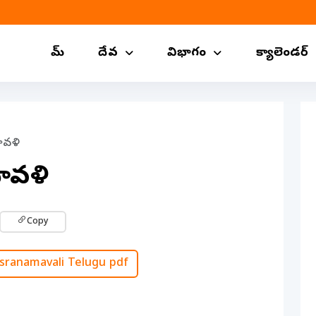
హోమ్
దేవ
విభాగం
క్యాలెండర్
ావళి
మావళి
Copy
asranamavali Telugu pdf