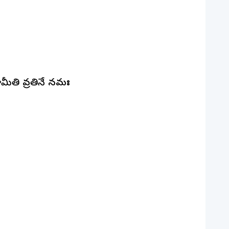
ీతి వ్రతినే నమః