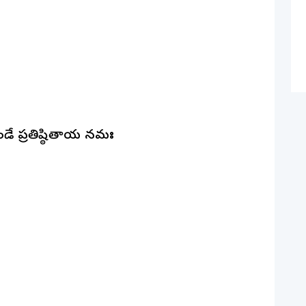
డే ప్రతిష్ఠితాయ నమః