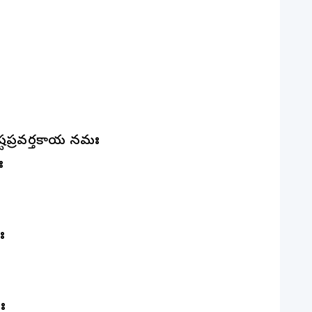
ష్టప్రవర్తకాయ నమః
ః
ః
ః