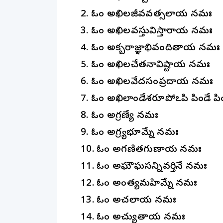
2. ఓం అఖిలజీవవత్సలాయ నమః
3. ఓం అఖిలవస్తువిస్తారాయ నమః
4. ఓం అక్బరాజ్ఞాభివందితాయ నమః
5. ఓం అఖిలచేతనావిష్టాయ నమః
6. ఓం అఖిలవేదసంప్రదాయ నమః
7. ఓం అఖిలాండేశరూపోఽపి పిండే పిం
8. ఓం అగ్రణ్యే నమః
9. ఓం అగ్ర్యభూమ్నే నమః
10. ఓం అగణితగుణాయ నమః
11. ఓం అఘౌఘసన్నివర్తినే నమః
12. ఓం అచింత్యమహిమ్నే నమః
13. ఓం అచలాయ నమః
14. ఓం అచ్యుతాయ నమః