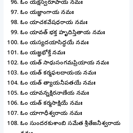
ఓం యక్షస్వరూపాయ నమః
ఓం యజ్ఞాంగాయ నమః
ఓం యాచకవేషధరాయ నమః
ఓం యావత్ భక్త హృదిస్తితాయ నమః
ఓం యస్యదయాసిద్ధయే నమః
ఓం యజ్ఞభోక్తే నమః
ఓం యత్ సాధుసంగమప్రియాయ నమః
ఓం యత్ కర్మఫలదాయకాయ నమః
ఓం యత్ కాత్యాయనీపతయే నమః
ఓం యావన్నక్షిరనాకాణేయ నమః
ఓం యత్ కర్మసాక్షియే నమః
ఓం యాగాధీశ్వరాయ నమః
ఓం సుందరకుశాంబికా సమేత శ్రీతేజనీశ్వరాయ