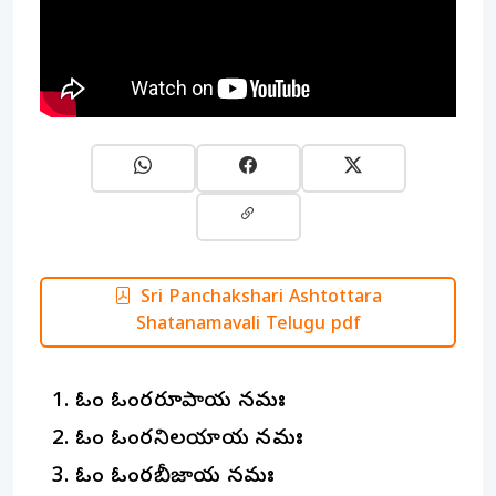
Sri Panchakshari Ashtottara
Shatanamavali Telugu pdf
ఓం ఓంకారరూపాయ నమః
ఓం ఓంకారనిలయాయ నమః
ఓం ఓంకారబీజాయ నమః