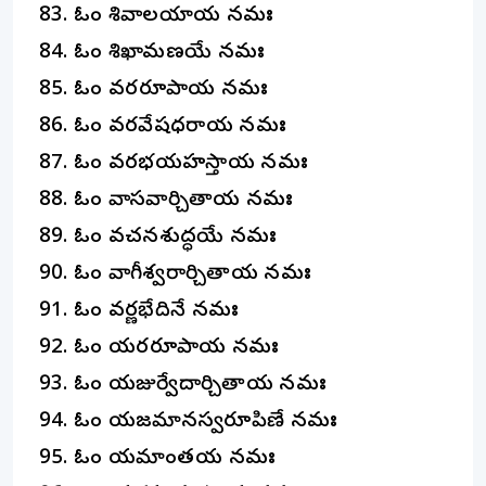
ఓం శివాలయాయ నమః
ఓం శిఖామణయే నమః
ఓం వకారరూపాయ నమః
ఓం వరవేషధరాయ నమః
ఓం వరభయహస్తాయ నమః
ఓం వాసవార్చితాయ నమః
ఓం వచనశుద్ధయే నమః
ఓం వాగీశ్వరార్చితాయ నమః
ఓం వర్ణభేదినే నమః
ఓం యకారరూపాయ నమః
ఓం యజుర్వేదార్చితాయ నమః
ఓం యజమానస్వరూపిణే నమః
ఓం యమాంతకాయ నమః