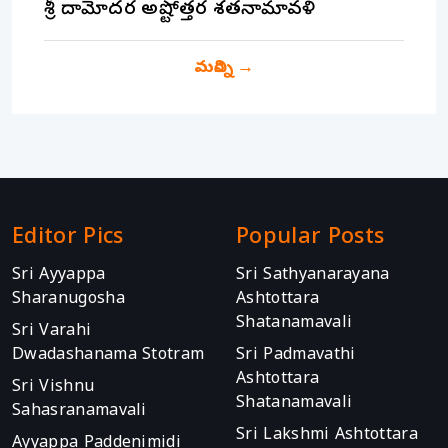
శ్రీ దామోదర అష్టోత్తర శతనామావళి
మరిన్ని
→
Editor Pics
Popular Posts
Sri Ayyappa
Sri Sathyanarayana
Sharanugosha
Ashtottara
Shatanamavali
Sri Varahi
Dwadashanama Stotram
Sri Padmavathi
Ashtottara
Sri Vishnu
Shatanamavali
Sahasranamavali
Sri Lakshmi Ashtottara
Ayyappa Paddenimidi