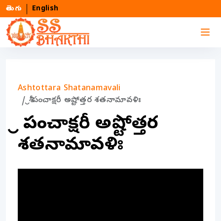
తెలుగు
English
Ashtottara Shatanamavali
శ్రీ పంచాక్షరీ అష్టోత్తర శతనామావళిః
శ్రీ పంచాక్షరీ అష్టోత్తర
శతనామావళిః