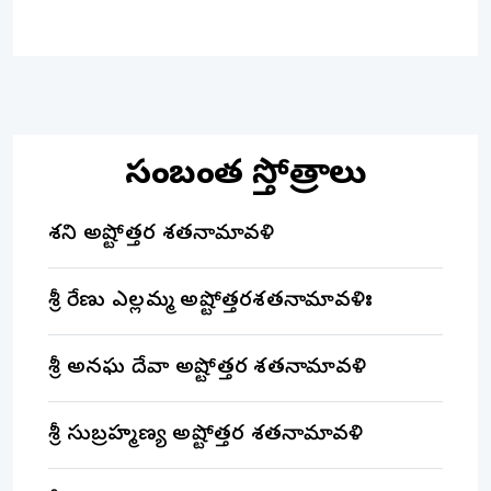
సంబంధిత స్తోత్రాలు
శని అష్టోత్తర శతనామావళి
శ్రీ రేణుకా ఎల్లమ్మ అష్టోత్తరశతనామావళిః
శ్రీ అనఘ దేవా అష్టోత్తర శతనామావళి
శ్రీ సుబ్రహ్మణ్య అష్టోత్తర శతనామావళి