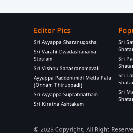
Editor Pics
Pop
Sri Ayyappa Sharanugosha
Sri S
Shata
Sri Varahi Dwadashanama
Stotram
Sri P
Shata
Sri Vishnu Sahasranamavali
Sri L
Ayyappa Paddenimidi Metla Pata
Shata
(Onnam Thiruppadi)
Sri M
Sri Ayyappa Suprabhatham
Shata
Sri Kiratha Ashtakam
© 2025 Copyright, All Right Reserv