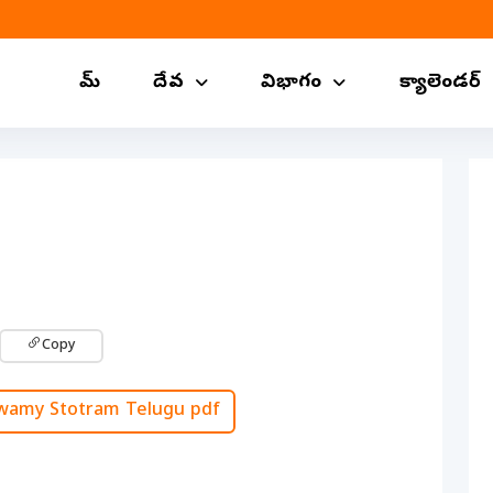
హోమ్
దేవ
విభాగం
క్యాలెండర్
Copy
Swamy Stotram Telugu pdf