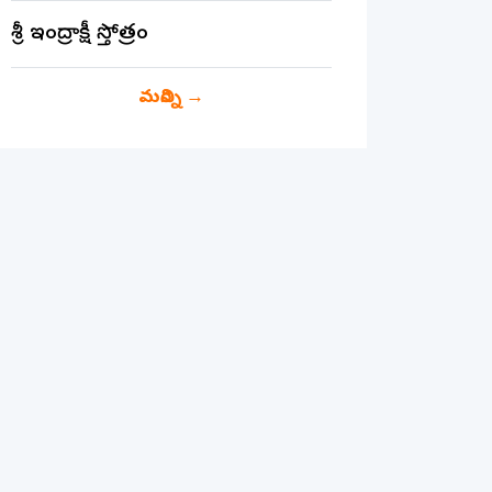
శ్రీ ఇంద్రాక్షీ స్తోత్రం
మరిన్ని
→