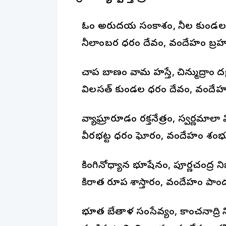
ఓం అరుణోదయ సంకాశం, నీల కుండ
నీలాంబర ధరం దేవం, వందేహం బ్రహ
చాప బాణం వామ హస్తే, చిన్ముద్రాం దక్
విలసత్ కుండల ధరం దేవం, వందేహ
వ్యాఘ్రారూడం రక్తనేత్రం, స్వర్ణమా
వీరభట్ట ధరం ఘోరం, వందేహం శం
కింగినోధ్యాన భూషేనం, పూర్ణచంద్ర 
కిరాత రూప శాస్తారం, వందేహం పా
భూత బేతాళ సంసేవ్యం, కాంచనాద్రి 