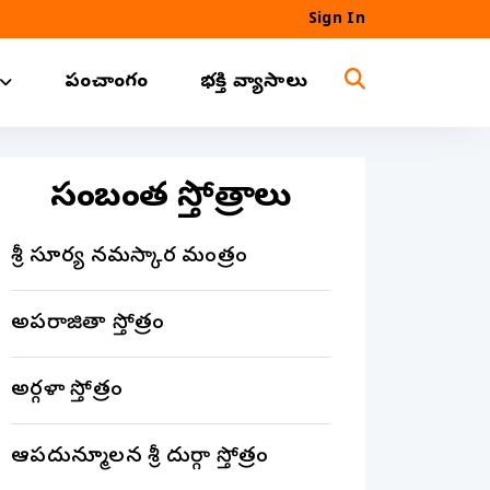
Sign In
పంచాంగం
భక్తి వ్యాసాలు
సంబంధిత స్తోత్రాలు
శ్రీ సూర్య నమస్కార మంత్రం
అపరాజితా స్తోత్రం
అర్గళా స్తోత్రం
ఆపదున్మూలన శ్రీ దుర్గా స్తోత్రం