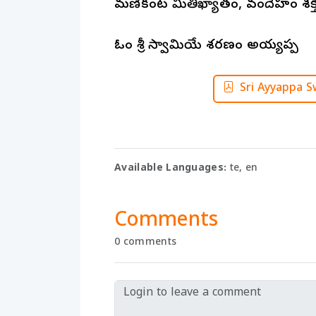
మణికంట మితిఖ్యాతం, వందేహం శక్
ఓం శ్రీ స్వామియే శరణం అయ్యప్ప
Sri Ayyappa 
Available Languages:
te, en
Comments
0 comments