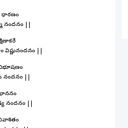
ల ధారణం
్మ నందనం ||
షిణాకరే
ం విష్ణునందనం ||
లా విభూషణం
భు నందనం ||
నిభాననం
ండ్య నందనం ||
నివాశితం