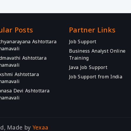
ular Posts
Partner Links
athyanarayana Ashtottara
Job Support
namavali
Business Analyst Online
admavathi Ashtottara
Training
namavali
Java Job Support
akshmi Ashtottara
Job Support from India
namavali
anasa Devi Ashtottara
namavali
ed, Made by
Yexaa