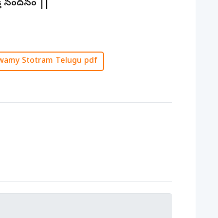
తి నందనం ||
Swamy Stotram Telugu pdf