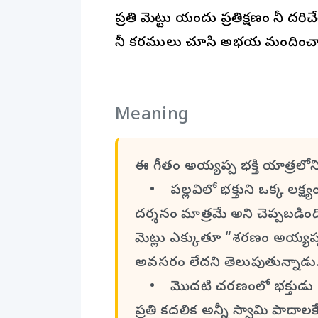
ప్రతి మెట్టు యందు ప్రతిక్షణం నీ దరిచ
నీ కరములు చూసి అభయ మందించావ
Meaning
ఈ గీతం అయ్యప్ప భక్తి యాత్రలోని
• పల్లవిలో భక్తుని ఒక్క లక్ష
దర్శనం మాత్రమే అని చెప్పబడిం
మెట్లు ఎక్కుతూ “శరణం అయ్యప
అవసరం లేదని తెలుపుతున్నాడు
• మొదటి చరణంలో భక్తుడు తన జీ
ప్రతి కదలిక అన్నీ స్వామి పాదాలకే అర