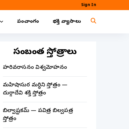
Sign In
పంచాంగం
భక్తి వ్యాసాలు
సంబంధిత స్తోత్రాలు
హరివరాసనం విశ్వమోహనం
మహిషాసుర మర్ధిని స్తోత్రం —
దుర్గాదేవి శక్తి స్తోత్రం
బిల్వాష్టకమ్ — పవిత్ర బిల్వపత్ర
స్తోత్రం