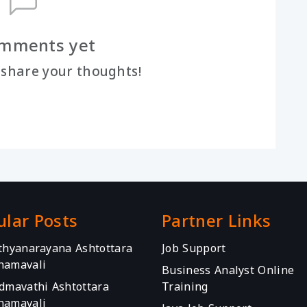
mments yet
o share your thoughts!
ular Posts
Partner Links
athyanarayana Ashtottara
Job Support
namavali
Business Analyst Online
admavathi Ashtottara
Training
namavali