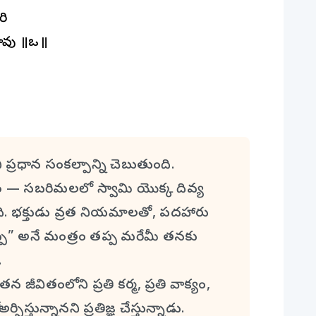
ేరి
ు ॥ఒకే॥
 ప్రధాన సంకల్పాన్ని చెబుతుంది.
్యం — సబరిమలలో స్వామి యొక్క దివ్య
ది. భక్తుడు వ్రత నియమాలతో, పదహారు
్ప” అనే మంత్రం తప్ప మరేమీ తనకు
.
వితంలోని ప్రతి కర్మ, ప్రతి వాక్యం,
్పిస్తున్నానని ప్రతిజ్ఞ చేస్తున్నాడు.