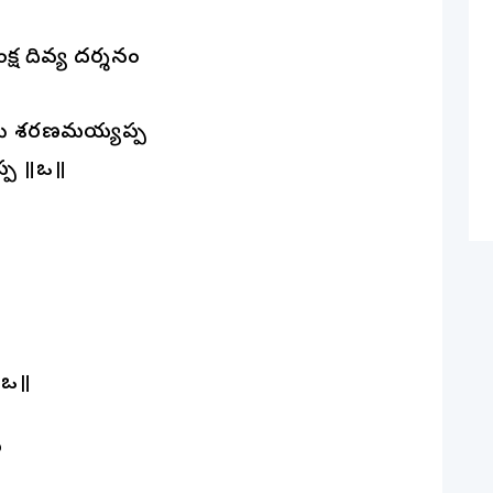
క్ష దివ్య దర్శనం
ామి శరణమయ్యప్ప
 ॥ఒకే॥
ు
ఒకే॥
ు