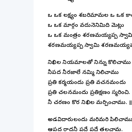
ఒకే ఒక లక్ష్యం శబరిమామల ఒకే ఒక కాం
ఒకే ఒక మార్గం వదునెనిమిది మెట్లు
ఒకే ఒక మంత్రం శరణమయ్యప్ప స్వ
శరణమయ్యప్ప స్వామి శరణమయ్యప్ప
నిఖిల నియమాలతో నిన్ను కొలిచామ
నీపద నీరజాలే నమ్మి నిలిచాము
ప్రతి కర్మయందు ప్రతి వచనమందు
ప్రతి చలనమందు ప్రతిక్షణం స్మరించి.
నీ చరణం కొరకే నిఖిల మర్పించాము. ॥
అడవిదారులందు మరిమరి పిలిచామ
ఆపద రాదనీ పదే పదే తలచామ.