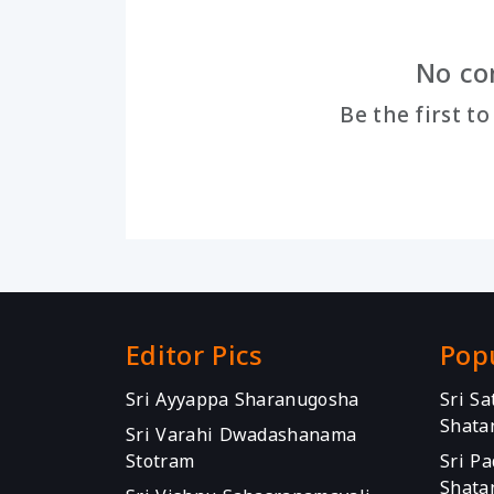
No co
Be the first t
Editor Pics
Pop
Sri Ayyappa Sharanugosha
Sri S
Shata
Sri Varahi Dwadashanama
Stotram
Sri P
Shata