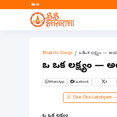
తెలుగు
Bhakthi Songs
ఒకే ఒక లక్ష్యం — అయ్య
ఒకే ఒక లక్ష్యం — అ
WhatsApp
Facebook
X
Oke Oka Lakshyam — 
ఒకే ఒక లక్ష్యం