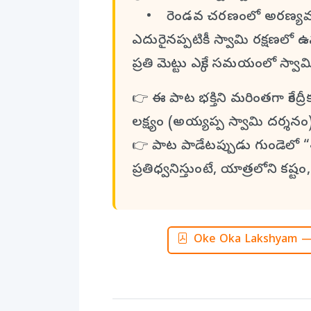
• రెండవ చరణంలో అరణ్యమార్గం
ఎదురైనప్పటికీ స్వామి రక్షణలో 
ప్రతి మెట్టు ఎక్కే సమయంలో స్
👉 ఈ పాట భక్తిని మరింతగా కేంద్రీక
లక్ష్యం (అయ్యప్ప స్వామి దర్శన
👉 పాట పాడేటప్పుడు గుండెలో
ప్రతిధ్వనిస్తుంటే, యాత్రలోని క
Oke Oka Lakshyam — 