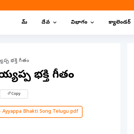
హోమ్
దేవ
విభాగం
క్యాలెండర్
ప్ప భక్తి గీతం
య్యప్ప భక్తి గీతం
Copy
Ayyappa Bhakti Song Telugu pdf