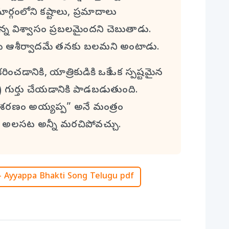
లోని కష్టాలు, ప్రమాదాలు
ఉన్న విశ్వాసం ప్రబలమైందని చెబుతాడు.
వామి ఆశీర్వాదమే తనకు బలమని అంటాడు.
రించడానికి, యాత్రికుడికి ఒకే ఒక స్పష్టమైన
ం) గుర్తు చేయడానికి పాడబడుతుంది.
 “శరణం అయ్యప్ప” అనే మంత్రం
ష్టం, అలసట అన్నీ మరచిపోవచ్చు.
Ayyappa Bhakti Song Telugu pdf