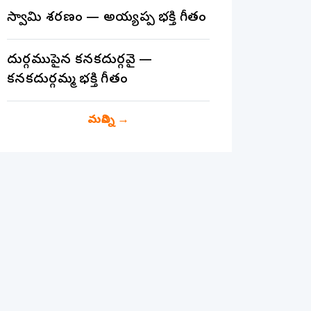
స్వామి శరణం — అయ్యప్ప భక్తి గీతం
దుర్గముపైన కనకదుర్గవై —
కనకదుర్గమ్మ భక్తి గీతం
మరిన్ని
→