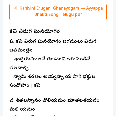
Kanivini Erugani Ghanayogam — Ayyappa
Bhakti Song Telugu pdf
కనివిని ఎరుగని ఘనయోగం
ప. కనివిని ఎరుగని ఘనయోగం జగములు ఎరుగని
జపమంత్రం
ఇంద్రియములనే తలవంచి ఇరుముడినే
తలదాల్చి
స్వామీ శరణం అయ్యప్పా యని సాగే భక్తుల
సందోహం ॥కనివిని॥
చ. శీతలస్నానం తొలినియమం భూతలశయనం
మలి నియమం