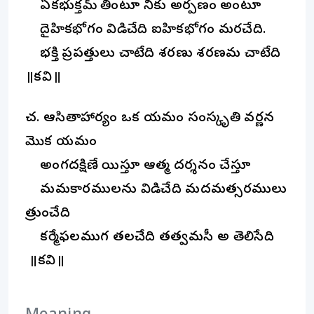
ఏకభుక్తమ్ తింటూ నీకు అర్పణం అంటూ
దైహికభోగం విడిచేది ఐహికభోగం మరచేది.
భక్తి ప్రపత్తులు చాటేది శరణు శరణమని చాటేది
॥కనివిని॥
చ. ఆసితాహార్యం ఒక నియమం సంస్కృతి వర్ణన
మొక నియమం
అంగదక్షిణే యిస్తూ ఆత్మ దర్శనం చేస్తూ
మమకారములను విడిచేది మదమత్సరములు
త్రుంచేది
కర్మేఫలముగ తలచేది తత్వమసీ అని తెలిసేది
॥కనివిని॥