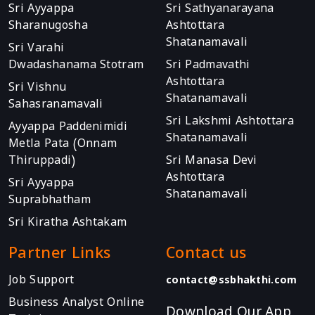
Sri Ayyappa
Sri Sathyanarayana
Sharanugosha
Ashtottara
Shatanamavali
Sri Varahi
Dwadashanama Stotram
Sri Padmavathi
Ashtottara
Sri Vishnu
Shatanamavali
Sahasranamavali
Sri Lakshmi Ashtottara
Ayyappa Paddenimidi
Shatanamavali
Metla Pata (Onnam
Thiruppadi)
Sri Manasa Devi
Ashtottara
Sri Ayyappa
Shatanamavali
Suprabhatham
Sri Kiratha Ashtakam
Partner Links
Contact us
Job Support
contact@ssbhakthi.com
Business Analyst Online
Download Our App