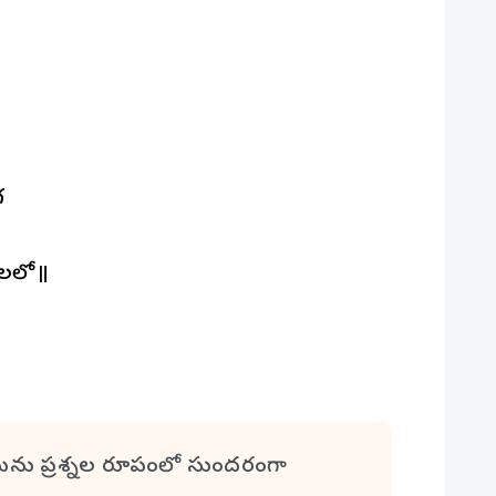
గ
ాలలో॥
మను ప్రశ్నల రూపంలో సుందరంగా