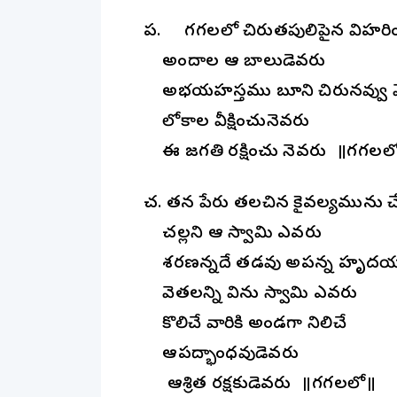
ప. గగనాలలో చిరుతపులిపైన విహర
అందాల ఆ బాలుడెవరు
అభయహస్తము బూని చిరునవ్వు
లోకాల వీక్షించునెవరు
ఈ జగతి రక్షించు నెవరు ॥గగనాలల
చ. తన పేరు తలచిన కైవల్యమును చే
చల్లని ఆ స్వామి ఎవరు
శరణన్నదే తడవు అపన్న హృద
వెతలన్ని విను స్వామి ఎవరు
కొలిచే వారికి అండగా నిలిచే
ఆపద్భాంధవుడెవరు
ఆశ్రిత రక్షకుడెవరు ॥గగనాలలో॥