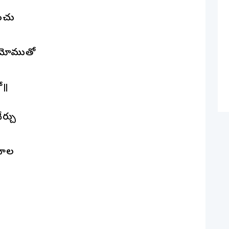
ించు
 మోముతో
ో॥
ర్చు
యాల