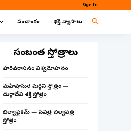
Sign In
పంచాంగం
భక్తి వ్యాసాలు
సంబంధిత స్తోత్రాలు
హరివరాసనం విశ్వమోహనం
మహిషాసుర మర్ధిని స్తోత్రం —
దుర్గాదేవి శక్తి స్తోత్రం
బిల్వాష్టకమ్ — పవిత్ర బిల్వపత్ర
స్తోత్రం