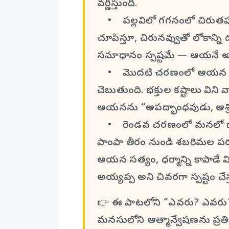
వర్ణిస్తుంది.
• పల్లవిలో గగనంలో చిరుతపు
చూపిస్తూ, చిరునవ్వుతో లోకాన్ని ద
సమాధానం స్పష్టమే — ఆయనే అయ
• మొదటి చరణంలో ఆయన పేరును
చెబుతుంది. భక్తుల కష్టాలు విని వార
ఆయనను “ఆపద్భాంధవుడు, ఆశ్రిత ర
• రెండవ చరణంలో మనలో దాగి ఉ
పాంపా తీరం నుండి శబరిమల పర్వత
ఆయన సత్యం, ధర్మాన్ని కాపాడే విభ
అయ్యప్ప అని చివరగా స్పష్టం చేస్
👉 ఈ పాటలోని “ఎవరు? ఎవరు?” అన
మనసులోని ఆత్మాన్వేషణను ప్రత