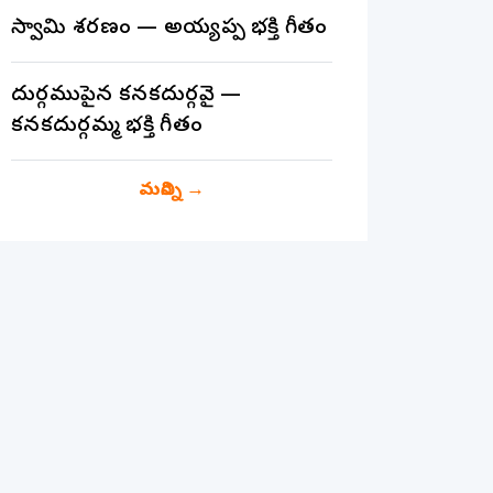
స్వామి శరణం — అయ్యప్ప భక్తి గీతం
దుర్గముపైన కనకదుర్గవై —
కనకదుర్గమ్మ భక్తి గీతం
మరిన్ని
→