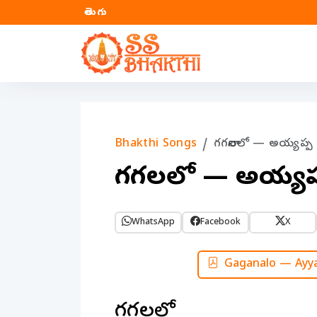
తెలుగు
Bhakthi Songs
గగనాలలో — అయ్యప్ప భ
గగనాలలో — అయ్యప్ప
WhatsApp
Facebook
X
Gaganalo — Ayya
గగనాలలో