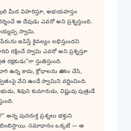
లి మీద విహరిస్తూ, అభయహస్తం
ర్శించే ఆ దేవుడు ఎవరో అని ప్రశ్నిస్తుంది.
్యప్ప స్వామి.
 జపిస్తే కైవల్యం లభిస్తుందని
ిని రక్షించే స్వామి ఎవరో అని ప్రశ్నిస్తూ
క్షకుడు”గా స్తుతిస్తుంది.
న్న కామ, క్రోధాలను నాశనం చేసి,
ంపై వేచి ఉండే స్వామిని వర్ణించింది.
ుడు, శివుని కుమారుడు, విష్ణువు పుత్రుడే
తుంది.
్న పునరుక్త ప్రశ్నలు భక్తుని
ిబింబిస్తాయి. సమాధానం ఒక్కటే — ఆ