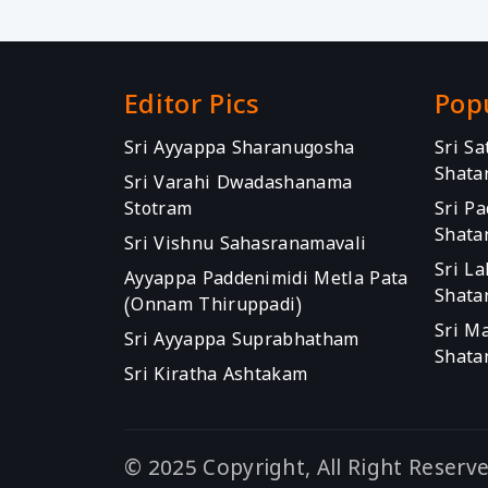
Editor Pics
Pop
Sri Ayyappa Sharanugosha
Sri S
Shata
Sri Varahi Dwadashanama
Stotram
Sri P
Shata
Sri Vishnu Sahasranamavali
Sri L
Ayyappa Paddenimidi Metla Pata
Shata
(Onnam Thiruppadi)
Sri M
Sri Ayyappa Suprabhatham
Shata
Sri Kiratha Ashtakam
© 2025 Copyright, All Right Reserv