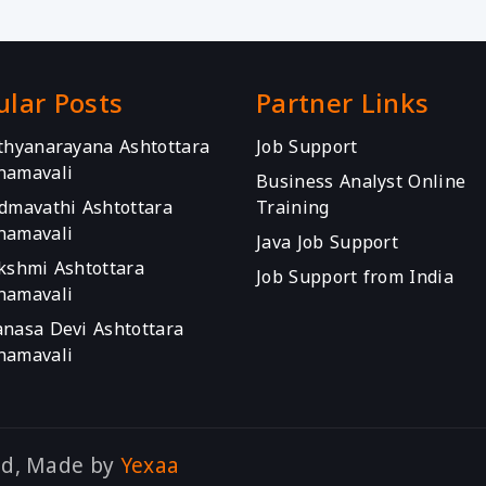
ular Posts
Partner Links
athyanarayana Ashtottara
Job Support
namavali
Business Analyst Online
admavathi Ashtottara
Training
namavali
Java Job Support
akshmi Ashtottara
Job Support from India
namavali
anasa Devi Ashtottara
namavali
ed, Made by
Yexaa