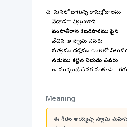
చ. మనలో దాగున్న కామక్రోధాలను
వేటాడగా విల్లుబూని
పంపాతీరాన శబరిపాఠము పైన
వేచిన ఆ స్వామి ఎవరు
సత్యము ధర్మము యిలలో నిలుప
నడుము కట్టిన విభుడు ఎవరు
ఆ ముక్కంటి దేవర సుతుడు ॥గగన
Meaning
ఈ గీతం అయ్యప్ప స్వామి మహి