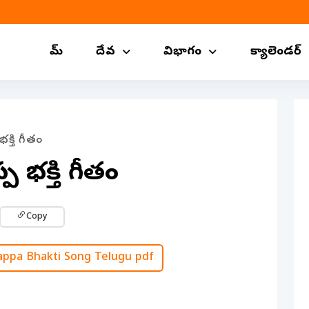
హోమ్
దేవ
విభాగం
క్యాలెండర్
క్తి గీతం
 భక్తి గీతం
Copy
ppa Bhakti Song Telugu pdf