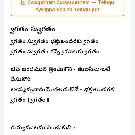
Swagatham Suswagatham — Telugu
Ayyappa Bhajan Telugu pdf
స్వాగతం సుస్వాగతం
స్వాగతం సుస్వాగతం భక్తులందరకు స్వాగతం
స్వాగతం సుస్వాగతం కన్నె స్వాములకు స్వాగతం
భవ బంధములె త్రెంచుకొని - తులసిమాలలే
వేసుకొని
అయ్యప్పనామమె తలచుకొనే - భక్తులందరకు
స్వాగతం ॥స్వాగతం॥
గురుస్వాములను ఎంచుకుని -