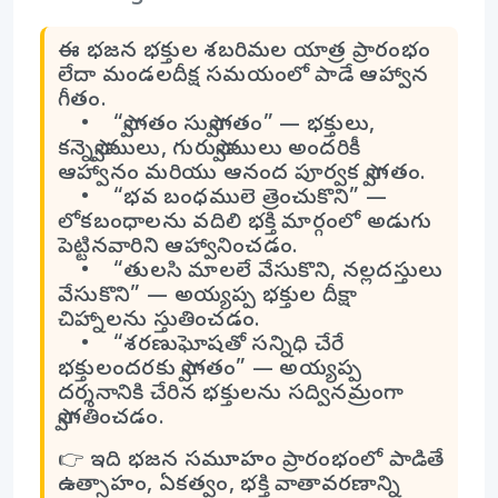
ఈ భజన భక్తుల శబరిమల యాత్ర ప్రారంభం
లేదా మండలదీక్ష సమయంలో పాడే ఆహ్వాన
గీతం.
• “స్వాగతం సుస్వాగతం” — భక్తులు,
కన్నెస్వాములు, గురుస్వాములు అందరికీ
ఆహ్వానం మరియు ఆనంద పూర్వక స్వాగతం.
• “భవ బంధములె త్రెంచుకొని” —
లోకబంధాలను వదిలి భక్తి మార్గంలో అడుగు
పెట్టినవారిని ఆహ్వానించడం.
• “తులసి మాలలే వేసుకొని, నల్లదస్తులు
వేసుకొని” — అయ్యప్ప భక్తుల దీక్షా
చిహ్నాలను స్తుతించడం.
• “శరణుఘోషతో సన్నిధి చేరే
భక్తులందరకు స్వాగతం” — అయ్యప్ప
దర్శనానికి చేరిన భక్తులను సద్వినమ్రంగా
స్వాగతించడం.
👉 ఇది భజన సమూహం ప్రారంభంలో పాడితే
ఉత్సాహం, ఏకత్వం, భక్తి వాతావరణాన్ని