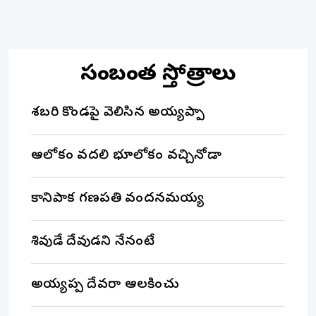
సంబంధిత స్తోత్రాలు
శబరి కొండపై వెలిసిన అయ్యప్పా
ఆలోకం వదలి భూలోకం వచ్చినోడా
కానిపాక గణపతి వందనమయ్య
శివుడే దేవుడని నేనంటే
అయ్యప్ప దేవరా ఆలకించు