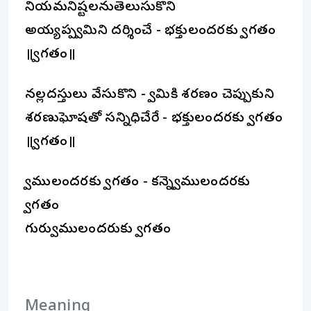
నియమనిష్టలనుతెలుసుకొని
అయ్యప్పస్వామిని దర్శించే - భక్తులందరకు స్వాగతం
॥స్వాగతం॥
నల్లదస్తులు వేసుకొని - స్వామికి శరణం చెప్పుకుని
శరణుఘోషతో సన్నిధిచేరే - భక్తులందరకు స్వాగతం
॥స్వాగతం॥
స్వాములందరకు స్వాగతం - కన్నెస్వాములందరకు
స్వాగతం
గురుస్వాములందరుకు స్వాగతం
Meaning