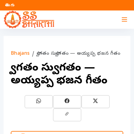
తెలుగు
Bhajans
స్వాగతం సుస్వాగతం — అయ్యప్ప భజన గీతం
స్వాగతం సుస్వాగతం —
అయ్యప్ప భజన గీతం