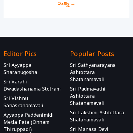
మరిన్ని
→
Editor Pics
Popular Posts
Sri Ayyappa
Sri Sathyanarayana
Sharanugosha
Ashtottara
Shatanamavali
Sri Varahi
Dwadashanama Stotram
Sri Padmavathi
Ashtottara
Sri Vishnu
Shatanamavali
Sahasranamavali
Sri Lakshmi Ashtottara
Ayyappa Paddenimidi
Shatanamavali
Metla Pata (Onnam
Thiruppadi)
Sri Manasa Devi