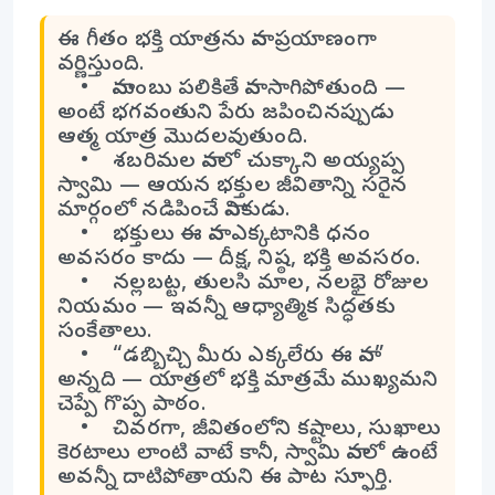
ఈ గీతం భక్తి యాత్రను నావ ప్రయాణంగా
వర్ణిస్తుంది.
• నామంబు పలికితే నావ సాగిపోతుంది —
అంటే భగవంతుని పేరు జపించినప్పుడు
ఆత్మ యాత్ర మొదలవుతుంది.
• శబరిమల నావలో చుక్కాని అయ్యప్ప
స్వామి — ఆయన భక్తుల జీవితాన్ని సరైన
మార్గంలో నడిపించే నావికుడు.
• భక్తులు ఈ నావ ఎక్కటానికి ధనం
అవసరం కాదు — దీక్ష, నిష్ఠ, భక్తి అవసరం.
• నల్లబట్ట, తులసి మాల, నలభై రోజుల
నియమం — ఇవన్నీ ఆధ్యాత్మిక సిద్ధతకు
సంకేతాలు.
• “డబ్బిచ్చి మీరు ఎక్కలేరు ఈ నావ”
అన్నది — యాత్రలో భక్తి మాత్రమే ముఖ్యమని
చెప్పే గొప్ప పాఠం.
• చివరగా, జీవితంలోని కష్టాలు, సుఖాలు
కెరటాలు లాంటి వాటే కానీ, స్వామి నావలో ఉంటే
అవన్నీ దాటిపోతాయని ఈ పాట స్ఫూర్తి.