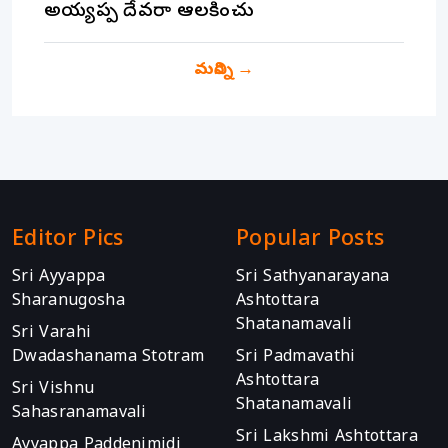
అయ్యప్ప దేవరా ఆలకించు
మరిన్ని
→
Editor Pics
Popular Posts
Sri Ayyappa
Sri Sathyanarayana
Sharanugosha
Ashtottara
Shatanamavali
Sri Varahi
Dwadashanama Stotram
Sri Padmavathi
Ashtottara
Sri Vishnu
Shatanamavali
Sahasranamavali
Sri Lakshmi Ashtottara
Ayyappa Paddenimidi