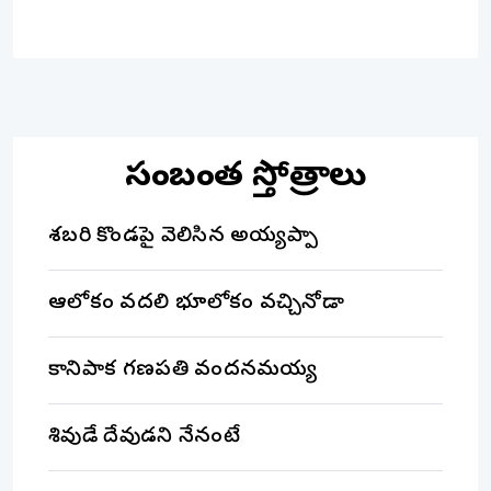
సంబంధిత స్తోత్రాలు
శబరి కొండపై వెలిసిన అయ్యప్పా
ఆలోకం వదలి భూలోకం వచ్చినోడా
కానిపాక గణపతి వందనమయ్య
శివుడే దేవుడని నేనంటే