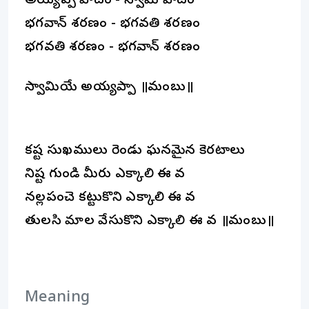
అయ్యప్ప పాదం - స్వామి పాదం
భగవాన్ శరణం - భగవతి శరణం
భగవతి శరణం - భగవాన్ శరణం
స్వామియే అయ్యప్పా ॥నామంబు॥
కష్ట సుఖములు రెండు ఘనమైన కెరటాలు
నిష్ట గుండి మీరు ఎక్కాలి ఈ నావ
నల్లపంచె కట్టుకొని ఎక్కాలి ఈ నావ
తులసి మాల వేసుకొని ఎక్కాలి ఈ నావ ॥నామంబు॥
Meaning