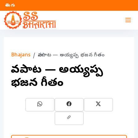
తెలుగు
Bhajans
నావపాట — అయ్యప్ప భజన గీతం
నావపాట — అయ్యప్ప
భజన గీతం