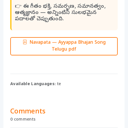
👉 ఈ గీతం భక్తి, సమర్పణ, సమానత్వం,
ఆత్మజ్ఞానం — అన్నింటినీ సులభమైన
పదాలతో చెప్పుతుంది.
Navapata — Ayyappa Bhajan Song
Telugu pdf
Available Languages:
te
Comments
0 comments