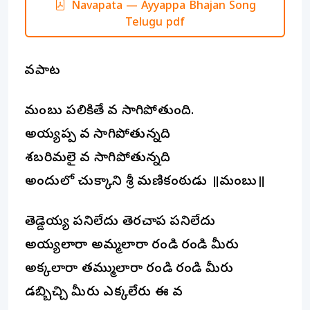
Navapata — Ayyappa Bhajan Song
Telugu pdf
నావపాట
నామంబు పలికితే నావ సాగిపోతుంది.
అయ్యప్ప నావ సాగిపోతున్నది
శబరిమలై నావ సాగిపోతున్నది
అందులో చుక్కాని శ్రీ మణికంఠుడు ॥నామంబు॥
తెడ్డెయ్య పనిలేదు తెరచాప పనిలేదు
అయ్యలారా అమ్మలారా రండి రండి మీరు
అక్కలారా తమ్ములారా రండి రండి మీరు
డబ్బిచ్చి మీరు ఎక్కలేరు ఈ నావ