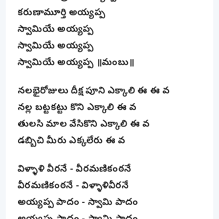
కరుణామూర్తి అయ్యప్ప
స్వామియే అయ్యప్ప
స్వామియే అయ్యప్ప
స్వామియే అయ్యప్ప ॥నామంబు॥
నలభైరోజులు దీక్ష పూని ఎక్కాలి ఈ ఈ నావ
నల్ల బట్టకట్టు కొని ఎక్కాలి ఈ నావ
తులసి మాల వేసికొని ఎక్కాలి ఈ నావ
డబ్బిచి మీరు ఎక్కలేరు ఈ నావ
విళ్ళాళి వీరనే - వీరమణికంఠనే
వీరమణికంఠనే - విళ్ళాళివీరనే
అయ్యప్ప పాదం - స్వామి పాదం