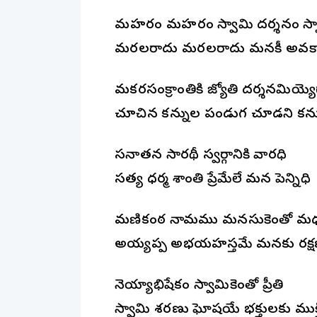
మనోహరం మనోహరం స్వామి దర్శనం స్
మరలరాదు మరలరాదు మనకీ అవక
మకరసంక్రాంతికి జ్యోతి దర్శనమియ్యె
చూచిన కన్నుల పండుగ చూడని కన
సనాతన సారథీ స్వర్గానికి వారధి
సత్య ధర్మ శాంతి ప్రేమేలే మన పెన్ని
మణికంఠ నామము మనసుకెంతో మ
అయ్యప్ప అభయహస్తమే మనకు రక్
నెయ్యాభిషేకం స్వామికెంతో ప్రీతి
స్వామి శరణు ఘోషయే భక్తులకు ముక