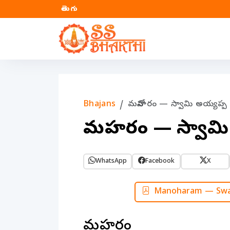
తెలుగు
Bhajans
మనోహరం — స్వామి అయ్యప్
మనోహరం — స్వామ
WhatsApp
Facebook
X
Manoharam — Swam
మనోహరం