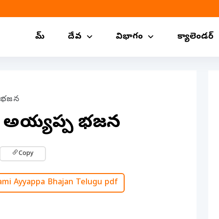
హోమ్
దేవ
విభాగం
క్యాలెండర్
ప భజన
ి అయ్యప్ప భజన
Copy
i Ayyappa Bhajan Telugu pdf