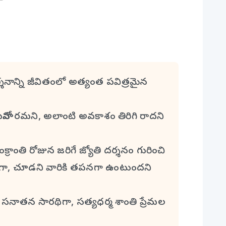
నాన్ని జీవితంలో అత్యంత పవిత్రమైన
నోహరమని, అలాంటి అవకాశం తిరిగి రాదని
ి రోజున జరిగే జ్యోతి దర్శనం గురించి
గా, చూడని వారికి తపనగా ఉంటుందని
ాతన సారథిగా, సత్యధర్మ శాంతి ప్రేమల