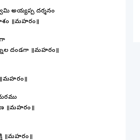
వామి అయ్యప్ప దర్శనం
ాశం ॥మనోహరం॥
గా
్నుల దండగా ॥మనోహరం॥
ధి ॥మనోహరం॥
ధురము
షణ ॥మనోహరం॥
్తి ॥మనోహరం॥