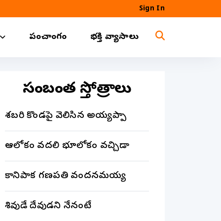
Sign In
పంచాంగం
భక్తి వ్యాసాలు
సంబంధిత స్తోత్రాలు
శబరి కొండపై వెలిసిన అయ్యప్పా
ఆలోకం వదలి భూలోకం వచ్చినోడా
కానిపాక గణపతి వందనమయ్య
శివుడే దేవుడని నేనంటే