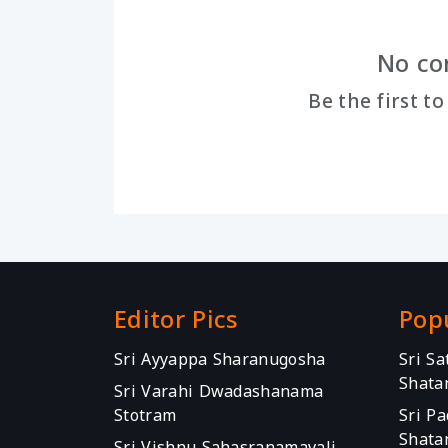
No co
Be the first t
Editor Pics
Pop
Sri Ayyappa Sharanugosha
Sri S
Shata
Sri Varahi Dwadashanama
Stotram
Sri P
Shata