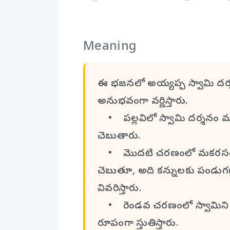
Meaning
ఈ భజనలో అయ్యప్ప స్వామి దర్శ
అనుభవంగా వర్ణిస్తారు.
• పల్లవిలో స్వామి దర్శనం మ
చెబుతారు.
• మొదటి చరణంలో మకరసంక్రాంత
చెబుతూ, అది కన్నులకు పండుగ
వివరిస్తారు.
• రెండవ చరణంలో స్వామిని సన
రూపంగా స్తుతిస్తారు.