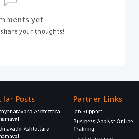
mments yet
o share your thoughts!
ular Posts
Partner Links
athyanarayana Ashtottara
Job Support
namavali
Business Analyst Online
admavathi Ashtottara
Training
namavali