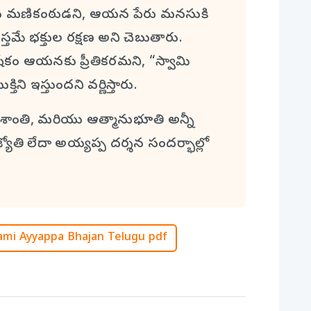
ికంఠుడని, ఆయన పేరు మనసుకి
 భక్తుల రక్షణ అని చెబుతారు.
ం ఆయనకు ప్రీతికరమని, “స్వామి
ని ఇస్తుందని వర్ణిస్తారు.
 శాంతి, మరియు ఆత్మానుభూతి అన్నీ
ోతి లేదా అయ్యప్ప దర్శన సందర్భాల్లో
i Ayyappa Bhajan Telugu pdf