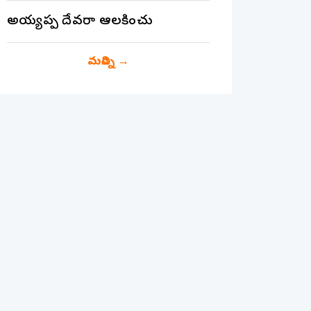
అయ్యప్ప దేవరా ఆలకించు
మరిన్ని
→