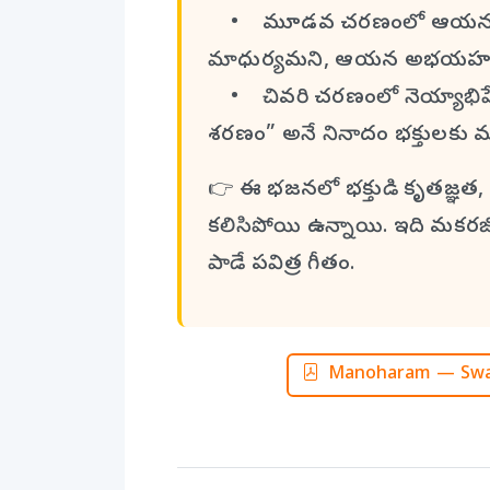
• మూడవ చరణంలో ఆయన మణ
మాధుర్యమని, ఆయన అభయహస్తమే
• చివరి చరణంలో నెయ్యాభిషేక
శరణం” అనే నినాదం భక్తులకు ముక్తి
👉 ఈ భజనలో భక్తుడి కృతజ్ఞత,
కలిసిపోయి ఉన్నాయి. ఇది మకరజ్య
పాడే పవిత్ర గీతం.
Manoharam — Swam