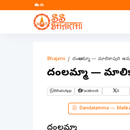
తెలుగు
Bhajans
దండాలమ్మా — మాలికాపురి అ
దండాలమ్మా — మాల
WhatsApp
Facebook
X
Dandalamma — Malika
దండాలమ్మా