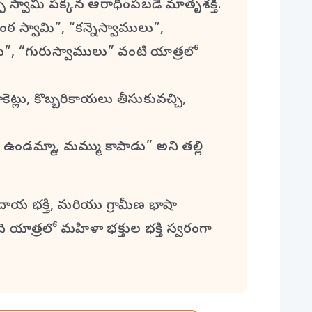
స్వామి పక్కన ఆరాధింపబడే మాతృశక్తి.
స్వామి”, “కన్నెస్వాములు”,
”, “గురుస్వాములు” వంటి యాత్రలో
్లు, కొబ్బరికాయలు తీసుకువచ్చి,
ండమ్మా, మమ్ము కాపాడు” అని తల్లి
ాయ భక్తి, మరియు గ్రామీణ భాషా
 యాత్రలో మహిళా భక్తుల భక్తి స్వరంగా