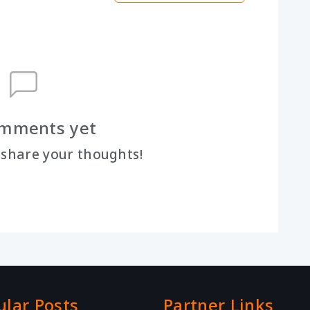
mments yet
o share your thoughts!
ular Posts
Partner Links