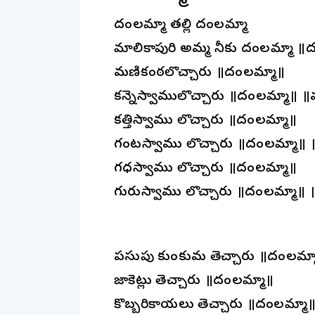
దండాలమ్మా తల్లి దండాలమ్మా
మాలికాపురి అమ్మ నీకు దండాలమ్మా ॥ద
మణికంఠలొచ్చారు ॥దండాలమ్మా॥
కన్నెస్వాములొచ్చారు ॥దండాలమ్మా॥ 
కత్తిస్వాము లొచ్చారు ॥దండాలమ్మా॥
గంటస్వాము లొచ్చారు ॥దండాలమ్మా॥
గధస్వాము లొచ్చారు ॥దండాలమ్మా॥
గురుస్వాము లొచ్చారు ॥దండాలమ్మా॥
పసుపు కుంకుమ తెచ్చారు ॥దండాలమ్
జాకెట్లు తెచ్చారు ॥దండాలమ్మా॥
కొబ్బరికాయలు తెచ్చారు ॥దండాలమ్మా