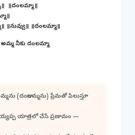
్బ॥ ॥దండాలమ్మా॥
్మా॥
॥ ॥నువ్వు॥ ॥దండాలమ్మా॥
ి అమ్మ నీకు దండాలమ్మా
్మను (దండాలమ్మను) ప్రేమతో పిలుస్తూ
యప్ప యాత్రలో చేసే ప్రణామం —