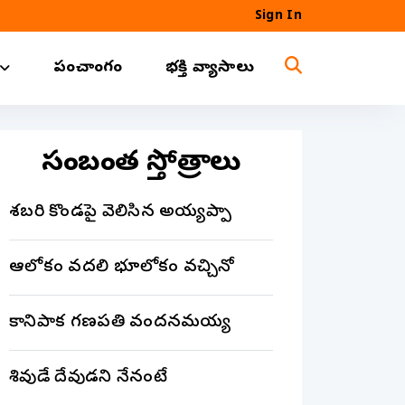
Sign In
పంచాంగం
భక్తి వ్యాసాలు
సంబంధిత స్తోత్రాలు
శబరి కొండపై వెలిసిన అయ్యప్పా
ఆలోకం వదలి భూలోకం వచ్చినోడా
కానిపాక గణపతి వందనమయ్య
శివుడే దేవుడని నేనంటే