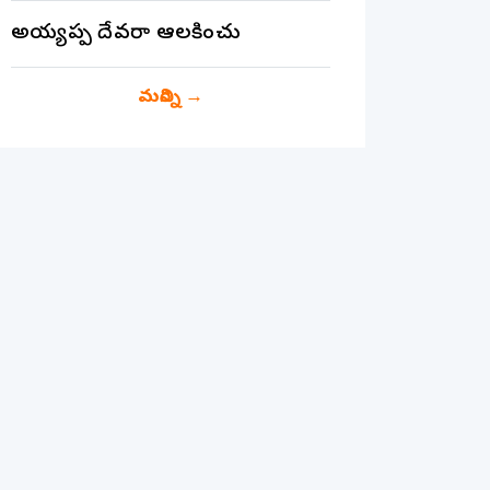
అయ్యప్ప దేవరా ఆలకించు
మరిన్ని
→