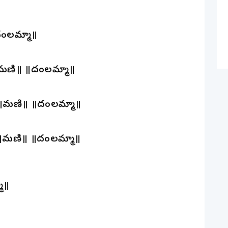
ండాలమ్మా॥
॥మణి॥ ॥దండాలమ్మా॥
 ॥మణి॥ ॥దండాలమ్మా॥
 ॥మణి॥ ॥దండాలమ్మా॥
మా॥
॥