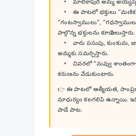
• మాలికాపురి అమ్మ అయ్యప్ప 
• ఈ పాటలో భక్తులు “మణికంఠ 
“గంటస్వాములు”, “గధస్వాములు
పాల్గొన్న భక్తులను కూడా పిలుస్తారు.
• వారు పసుపు, కుంకుమ, జాకెట
అమ్మకు సమర్పిస్తారు.
• చివరలో “నువ్వు శాంతంగా ఉ
కరుణను వేడుకుంటారు.
👉 ఈ పాటలో ఆత్మీయత, సాంప్రద
మాధుర్యం కలగలిపి ఉన్నాయి. ఇది
పాడే పాట.