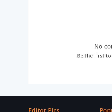
No co
Be the first t
Editor Pics
Pop