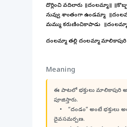
దొర్లించి వదిలారు ॥దండాలమ్మా॥ ॥కొబ
నువ్వు శాంతంగా ఉండమ్మా ॥దండాలమ
మమ్ము కరుణించికాపాడు ॥దండాలమ్మా
దండాలమ్మా తల్లి దండాలమ్మా మాలికాపుర
Meaning
ఈ పాటలో భక్తులు మాలికాపురి అమ
పూజిస్తారు.
• “దండం” అంటే భక్తులు అయ్
దైవసమర్పణ.