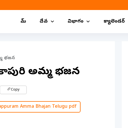
హోమ్
దేవ
విభాగం
క్యాలెండర్
మ్మ భజన
ికాపురి అమ్మ భజన
Copy
ppuram Amma Bhajan Telugu pdf