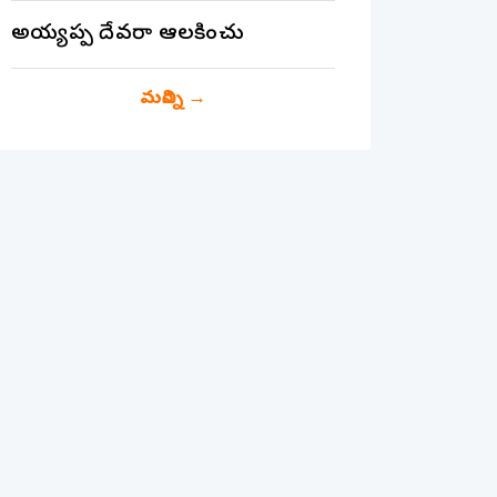
అయ్యప్ప దేవరా ఆలకించు
మరిన్ని
→