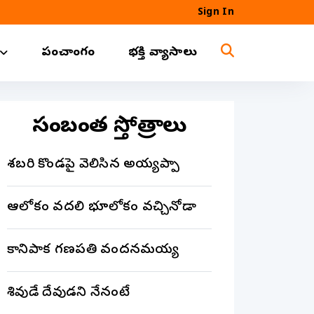
Sign In
పంచాంగం
భక్తి వ్యాసాలు
సంబంధిత స్తోత్రాలు
శబరి కొండపై వెలిసిన అయ్యప్పా
ఆలోకం వదలి భూలోకం వచ్చినోడా
కానిపాక గణపతి వందనమయ్య
శివుడే దేవుడని నేనంటే