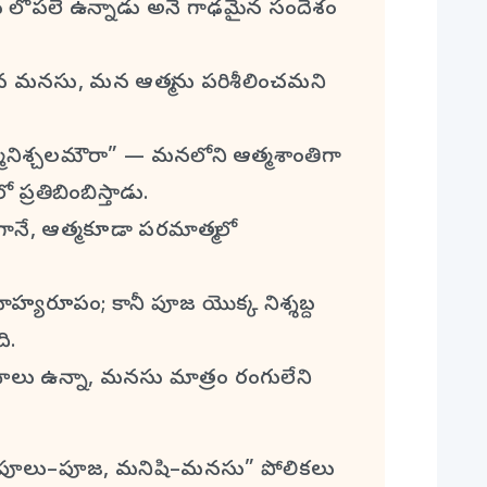
 లోపలే ఉన్నాడు అనే గాఢమైన సందేశం
మన మనసు, మన ఆత్మను పరిశీలించమని
నిశ్చలమౌరా” — మనలోని ఆత్మ శాంతిగా
్రతిబింబిస్తాడు.
ే, ఆత్మ కూడా పరమాత్మలో
హ్యరూపం; కానీ పూజ యొక్క నిశ్శబ్ద
ి.
ాలు ఉన్నా, మనసు మాత్రం రంగులేని
 పూలు–పూజ, మనిషి–మనసు” పోలికలు