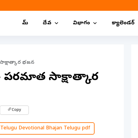
హోమ్
దేవ
విభాగం
క్యాలెండర్
సాక్షాత్కార భజన
 పరమాత్మ సాక్షాత్కార
Copy
Telugu Devotional Bhajan Telugu pdf