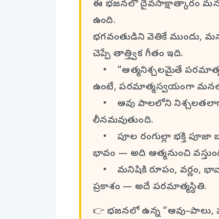
ఈ భజనలో దైవసాక్షాత్కారం మన
ఉంది.
భగవంతుడిని వెతికే ముందు, 
చెప్పే తాత్త్విక గీతం ఇది.
• “ఆత్మ నిశ్చలమైతే పరమాత్మ 
ఉంటే, పరమాత్మ స్వయంగా మనలో ప
• ఆవు పాలలోని నిశ్చలతలాగాన
లీనమవుతుంది.
• పూల రంగుల్లా భక్తి పూజా బా
భావం — అది ఆత్మ నుంచి వస్తుంద
• మనిషికి రూపం, వర్ణం, భావ
ప్రకాశం — అదే పరమాత్మ స్థితి.
👉 భజనలో ఉన్న “ఆవు–పాలు,