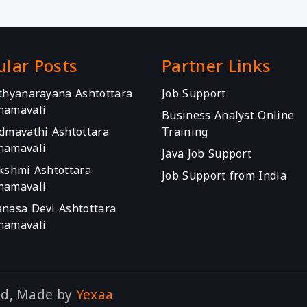
ular Posts
Partner Links
athyanarayana Ashtottara
Job Support
namavali
Business Analyst Online
admavathi Ashtottara
Training
namavali
Java Job Support
akshmi Ashtottara
Job Support from India
namavali
anasa Devi Ashtottara
namavali
ed, Made by
Yexaa