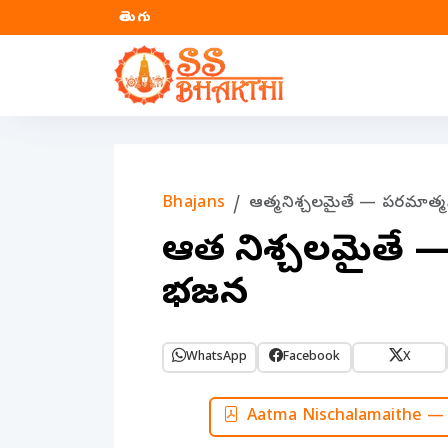
తెలుగు
Bhajans
ఆత్మ నిశ్చలమైతే — పరమాత్మ 
ఆత్మ నిశ్చలమైతే —
భజన
WhatsApp
Facebook
X
Aatma Nischalamaithe — 