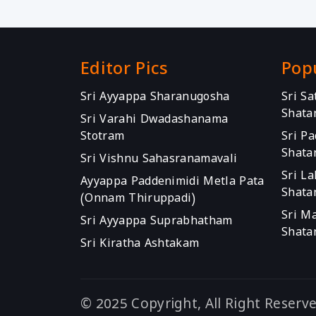
Editor Pics
Pop
Sri Ayyappa Sharanugosha
Sri S
Shata
Sri Varahi Dwadashanama
Stotram
Sri P
Shata
Sri Vishnu Sahasranamavali
Sri L
Ayyappa Paddenimidi Metla Pata
Shata
(Onnam Thiruppadi)
Sri M
Sri Ayyappa Suprabhatham
Shata
Sri Kiratha Ashtakam
© 2025 Copyright, All Right Reserv