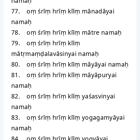
namaḥ
77. oṃ śrīṃ hrīṃ klīṃ mānadāyai
namaḥ
78. oṃ śrīṃ hrīṃ klīṃ mātre namaḥ
79. oṃ śrīṃ hrīṃ klīṃ
mātṛmaṃḍalavāsinyai namaḥ
80. oṃ śrīṃ hrīṃ klīṃ māyāyai namaḥ
81. oṃ śrīṃ hrīṃ klīṃ māyāpuryai
namaḥ
82. oṃ śrīṃ hrīṃ klīṃ yaśasvinyai
namaḥ
83. oṃ śrīṃ hrīṃ klīṃ yogagamyāyai
namaḥ
84. oṃ śrīṃ hrīṃ klīṃ yogyāyai