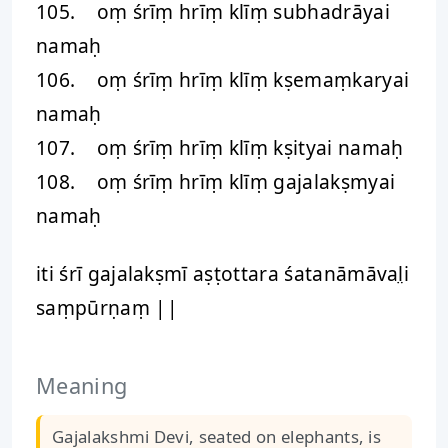
105. oṃ śrīṃ hrīṃ klīṃ subhadrāyai
namaḥ
106. oṃ śrīṃ hrīṃ klīṃ kṣemaṃkaryai
namaḥ
107. oṃ śrīṃ hrīṃ klīṃ kṣityai namaḥ
108. oṃ śrīṃ hrīṃ klīṃ gajalakṣmyai
namaḥ
iti śrī gajalakṣmī aṣṭottara śatanāmāval̤i
saṃpūrṇaṃ ||
Meaning
Gajalakshmi Devi, seated on elephants, is