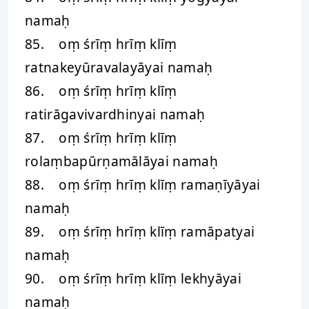
namaḥ
85. oṃ śrīṃ hrīṃ klīṃ
ratnakeyūravalayāyai namaḥ
86. oṃ śrīṃ hrīṃ klīṃ
ratirāgavivardhinyai namaḥ
87. oṃ śrīṃ hrīṃ klīṃ
rolaṃbapūrṇamālāyai namaḥ
88. oṃ śrīṃ hrīṃ klīṃ ramaṇīyāyai
namaḥ
89. oṃ śrīṃ hrīṃ klīṃ ramāpatyai
namaḥ
90. oṃ śrīṃ hrīṃ klīṃ lekhyāyai
namaḥ