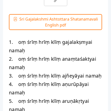
Sri Gajalakshmi Ashtottara Shatanamavali
English pdf
1. oṃ śrīṃ hrīṃ klīṃ gajalakṣmyai
namaḥ
2. oṃ śrīṃ hrīṃ klīṃ anaṃtaśaktyai
namaḥ
3. oṃ śrīṃ hrīṃ klīṃ ajñeyāyai namaḥ
4. oṃ śrīṃ hrīṃ klīṃ aṇurūpāyai
namaḥ
5. oṃ śrīṃ hrīṃ klīṃ aruṇākṛtyai
namaḥ