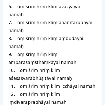
6. oṃ śrīṃ hrīṃ klīṃ avācyāyai
namaḥ
7. oṃ śrīṃ hrīṃ klīṃ anaṃtarūpāyai
namaḥ
8. oṃ śrīṃ hrīṃ klīṃ aṃbudāyai
namaḥ
9. oṃ śrīṃ hrīṃ klīṃ
aṃbarasaṃsthāṃkāyai namaḥ
10. oṃ śrīṃ hrīṃ klīṃ
aśeṣasvarabhūṣitāyai namaḥ
11. oṃ śrīṃ hrīṃ klīṃ icchāyai namaḥ
12. oṃ śrīṃ hrīṃ klīṃ
iṃdīvaraprabhāyai namaḥ