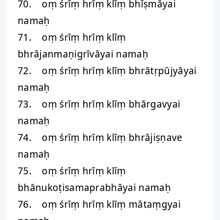
70. oṃ śrīṃ hrīṃ klīṃ bhīṣmāyai
namaḥ
71. oṃ śrīṃ hrīṃ klīṃ
bhrājanmaṇigrīvāyai namaḥ
72. oṃ śrīṃ hrīṃ klīṃ bhrātṛpūjyāyai
namaḥ
73. oṃ śrīṃ hrīṃ klīṃ bhārgavyai
namaḥ
74. oṃ śrīṃ hrīṃ klīṃ bhrājiṣṇave
namaḥ
75. oṃ śrīṃ hrīṃ klīṃ
bhānukoṭisamaprabhāyai namaḥ
76. oṃ śrīṃ hrīṃ klīṃ mātaṃgyai