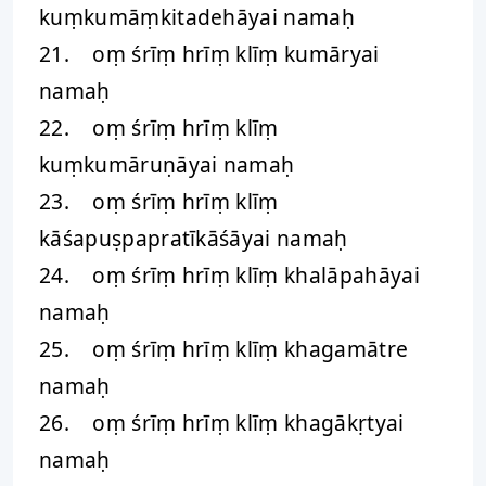
kuṃkumāṃkitadehāyai namaḥ
21. oṃ śrīṃ hrīṃ klīṃ kumāryai
namaḥ
22. oṃ śrīṃ hrīṃ klīṃ
kuṃkumāruṇāyai namaḥ
23. oṃ śrīṃ hrīṃ klīṃ
kāśapuṣpapratīkāśāyai namaḥ
24. oṃ śrīṃ hrīṃ klīṃ khalāpahāyai
namaḥ
25. oṃ śrīṃ hrīṃ klīṃ khagamātre
namaḥ
26. oṃ śrīṃ hrīṃ klīṃ khagākṛtyai
namaḥ