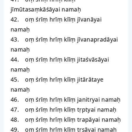
jīmūtasaṃkāśāyai namaḥ
42. oṃ śrīṃ hrīṃ klīṃ jīvanāyai
namaḥ
43. oṃ śrīṃ hrīṃ klīṃ jīvanapradāyai
namaḥ
44. oṃ śrīṃ hrīṃ klīṃ jitaśvāsāyai
namaḥ
45. oṃ śrīṃ hrīṃ klīṃ jitārātaye
namaḥ
46. oṃ śrīṃ hrīṃ klīṃ janitryai namaḥ
47. oṃ śrīṃ hrīṃ klīṃ tṛptyai namaḥ
48. oṃ śrīṃ hrīṃ klīṃ trapāyai namaḥ
49. oṃ śrīṃ hrīṃ klīṃ tṛṣāyai namaḥ