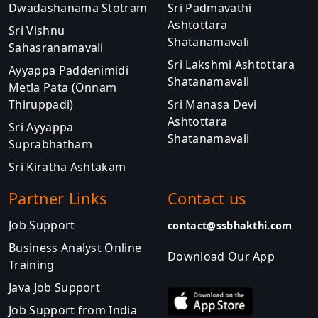
Dwadashanama Stotram
Sri Padmavathi
Ashtottara
Sri Vishnu
Shatanamavali
Sahasranamavali
Sri Lakshmi Ashtottara
Ayyappa Paddenimidi
Shatanamavali
Metla Pata (Onnam
Thiruppadi)
Sri Manasa Devi
Ashtottara
Sri Ayyappa
Shatanamavali
Suprabhatham
Sri Kiratha Ashtakam
Partner Links
Contact us
Job Support
contact@ssbhakthi.com
Business Analyst Online
Download Our App
Training
Java Job Support
Job Support from India