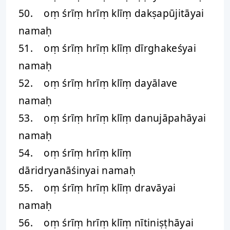
50. oṃ śrīṃ hrīṃ klīṃ dakṣapūjitāyai
namaḥ
51. oṃ śrīṃ hrīṃ klīṃ dīrghakeśyai
namaḥ
52. oṃ śrīṃ hrīṃ klīṃ dayālave
namaḥ
53. oṃ śrīṃ hrīṃ klīṃ danujāpahāyai
namaḥ
54. oṃ śrīṃ hrīṃ klīṃ
dāridryanāśinyai namaḥ
55. oṃ śrīṃ hrīṃ klīṃ dravāyai
namaḥ
56. oṃ śrīṃ hrīṃ klīṃ nītiniṣṭhāyai