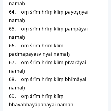
namaḥ
64. oṃ śrīṃ hrīṃ klīṃ payoṣṇyai
namaḥ
65. oṃ śrīṃ hrīṃ klīṃ paṃpāyai
namaḥ
66. oṃ śrīṃ hrīṃ klīṃ
padmapayasvinyai namaḥ
67. oṃ śrīṃ hrīṃ klīṃ pīvarāyai
namaḥ
68. oṃ śrīṃ hrīṃ klīṃ bhīmāyai
namaḥ
69. oṃ śrīṃ hrīṃ klīṃ
bhavabhayāpahāyai namaḥ