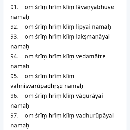
91. oṃ śrīṃ hrīṃ klīṃ lāvaṇyabhuve
namaḥ
92. oṃ śrīṃ hrīṃ klīṃ lipyai namaḥ
93. oṃ śrīṃ hrīṃ klīṃ lakṣmaṇāyai
namaḥ
94. oṃ śrīṃ hrīṃ klīṃ vedamātre
namaḥ
95. oṃ śrīṃ hrīṃ klīṃ
vahnisvarūpadhṛṣe namaḥ
96. oṃ śrīṃ hrīṃ klīṃ vāgurāyai
namaḥ
97. oṃ śrīṃ hrīṃ klīṃ vadhurūpāyai
namaḥ