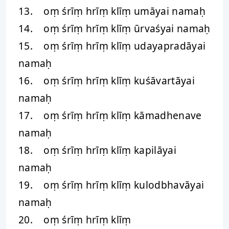
13. oṃ śrīṃ hrīṃ klīṃ umāyai namaḥ
14. oṃ śrīṃ hrīṃ klīṃ ūrvaśyai namaḥ
15. oṃ śrīṃ hrīṃ klīṃ udayapradāyai
namaḥ
16. oṃ śrīṃ hrīṃ klīṃ kuśāvartāyai
namaḥ
17. oṃ śrīṃ hrīṃ klīṃ kāmadhenave
namaḥ
18. oṃ śrīṃ hrīṃ klīṃ kapilāyai
namaḥ
19. oṃ śrīṃ hrīṃ klīṃ kulodbhavāyai
namaḥ
20. oṃ śrīṃ hrīṃ klīṃ