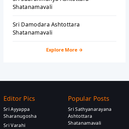
Shatanamavali
Sri Damodara Ashtottara
Shatanamavali
Explore More
→
Editor Pics
Popular Posts
Sri Ayyappa
Sri Sathyanarayana
Sharanugosha
Ashtottara
Shatanamavali
Sri Varahi