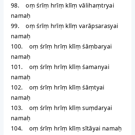
98. oṃ śrīṃ hrīṃ klīṃ vālihaṃtryai
namaḥ
99. oṃ śrīṃ hrīṃ klīṃ varāpsarasyai
namaḥ
100. oṃ śrīṃ hrīṃ klīṃ śāṃbaryai
namaḥ
101. oṃ śrīṃ hrīṃ klīṃ śamanyai
namaḥ
102. oṃ śrīṃ hrīṃ klīṃ śāṃtyai
namaḥ
103. oṃ śrīṃ hrīṃ klīṃ suṃdaryai
namaḥ
104. oṃ śrīṃ hrīṃ klīṃ sītāyai namaḥ