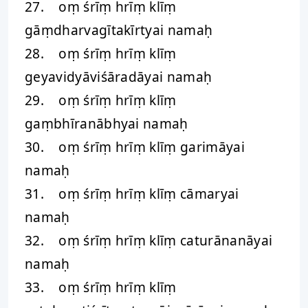
27. oṃ śrīṃ hrīṃ klīṃ
gāṃdharvagītakīrtyai namaḥ
28. oṃ śrīṃ hrīṃ klīṃ
geyavidyāviśāradāyai namaḥ
29. oṃ śrīṃ hrīṃ klīṃ
gaṃbhīranābhyai namaḥ
30. oṃ śrīṃ hrīṃ klīṃ garimāyai
namaḥ
31. oṃ śrīṃ hrīṃ klīṃ cāmaryai
namaḥ
32. oṃ śrīṃ hrīṃ klīṃ caturānanāyai
namaḥ
33. oṃ śrīṃ hrīṃ klīṃ