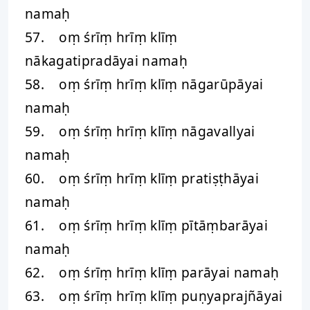
namaḥ
57. oṃ śrīṃ hrīṃ klīṃ
nākagatipradāyai namaḥ
58. oṃ śrīṃ hrīṃ klīṃ nāgarūpāyai
namaḥ
59. oṃ śrīṃ hrīṃ klīṃ nāgavallyai
namaḥ
60. oṃ śrīṃ hrīṃ klīṃ pratiṣṭhāyai
namaḥ
61. oṃ śrīṃ hrīṃ klīṃ pītāṃbarāyai
namaḥ
62. oṃ śrīṃ hrīṃ klīṃ parāyai namaḥ
63. oṃ śrīṃ hrīṃ klīṃ puṇyaprajñāyai