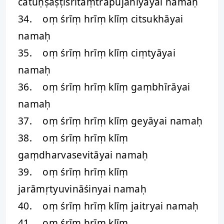
catuḥṣaṣṭiśrītaṃtrapūjanīyāyai namaḥ
34. oṃ śrīṃ hrīṃ klīṃ citsukhāyai
namaḥ
35. oṃ śrīṃ hrīṃ klīṃ ciṃtyāyai
namaḥ
36. oṃ śrīṃ hrīṃ klīṃ gaṃbhīrāyai
namaḥ
37. oṃ śrīṃ hrīṃ klīṃ geyāyai namaḥ
38. oṃ śrīṃ hrīṃ klīṃ
gaṃdharvasevitāyai namaḥ
39. oṃ śrīṃ hrīṃ klīṃ
jarāmṛtyuvināśinyai namaḥ
40. oṃ śrīṃ hrīṃ klīṃ jaitryai namaḥ
41. oṃ śrīṃ hrīṃ klīṃ